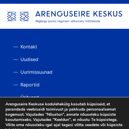
Riigikogu juures tegutsev sõltumatu mõttekoda
Kontakt
Uudised
Uurimissuunad
Raportid
Üritused
Arenguseire Keskuse kodulehekülg kasutab küpsiseid, et
parandada veebisaidi toimivust ja pakkuda personaalsemat
Videod
TAGASI ÜLES
kogemust. Vajutades "Nõustun", annate nõusoleku küpsiste
kasutamiseks. Vajutades "Keeldun", ei nõustu Te küpsistega.
Võite oma nõusoleku igal ajal tagasi võtta seadete või küpsiste