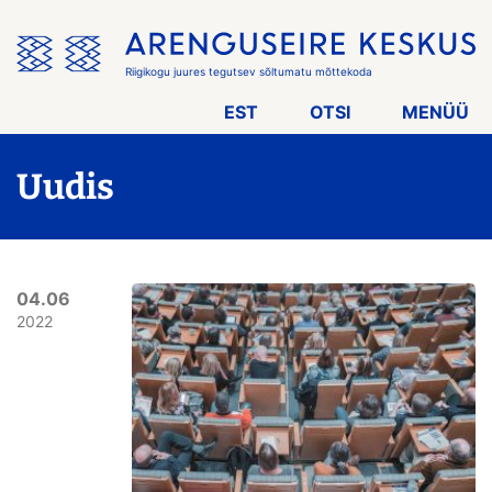
Jäta
menüü
vahele
Riigikogu juures tegutsev sõltumatu mõttekoda
EST
OTSI
MENÜÜ
Uudis
04.06
2022