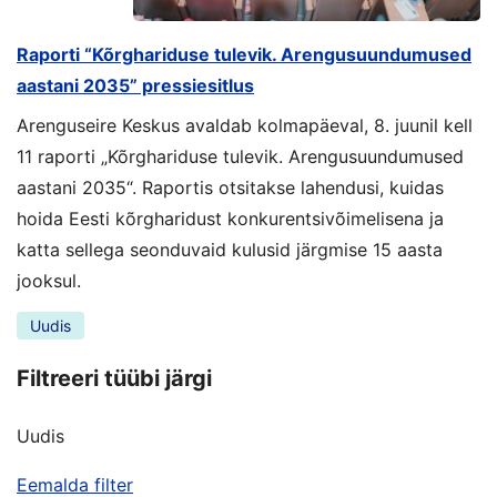
Raporti “Kõrghariduse tulevik. Arengusuundumused
aastani 2035” pressiesitlus
Arenguseire Keskus avaldab kolmapäeval, 8. juunil kell
11 raporti „Kõrghariduse tulevik. Arengusuundumused
aastani 2035“. Raportis otsitakse lahendusi, kuidas
hoida Eesti kõrgharidust konkurentsivõimelisena ja
katta sellega seonduvaid kulusid järgmise 15 aasta
jooksul.
Uudis
Filtreeri tüübi järgi
Uudis
Eemalda filter