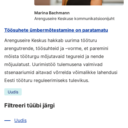
Marina Bachmann
Arenguseire Keskuse kommunikatsioonijuht
Töösuhete ümbermõtestamine on paratamatu
Arenguseire Keskus hakkab uurima tööturu
arengutrende, töösuhteid ja –vorme, et paremini
mõista tööturgu mõjutavaid tegureid ja nende
mõjuulatust. Uurimistöö tulemusena valmivad
stsenaariumid aitavad võrrelda võimalikke lahendusi
Eesti tööturu reguleerimiseks tulevikus.
Uudis
Filtreeri tüübi järgi
Uudis