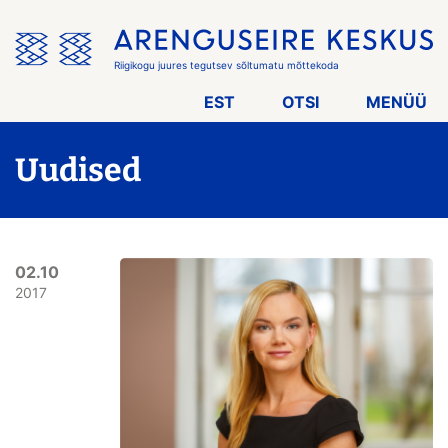
Jäta
menüü
vahele
Riigikogu juures tegutsev sõltumatu mõttekoda
EST
OTSI
MENÜÜ
Uudised
02.10
2017