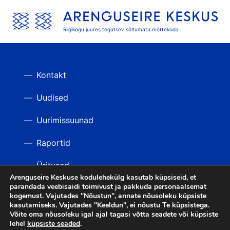
Riigikogu juures tegutsev sõltumatu mõttekoda
Kontakt
Uudised
Uurimissuunad
Raportid
Üritused
Arenguseire Keskuse kodulehekülg kasutab küpsiseid, et
parandada veebisaidi toimivust ja pakkuda personaalsemat
Videod
TAGASI ÜLES
kogemust. Vajutades "Nõustun", annate nõusoleku küpsiste
kasutamiseks. Vajutades "Keeldun", ei nõustu Te küpsistega.
Võite oma nõusoleku igal ajal tagasi võtta seadete või küpsiste
lehel
küpsiste seaded
.