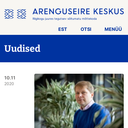
Jäta
menüü
vahele
Riigikogu juures tegutsev sõltumatu mõttekoda
EST
OTSI
MENÜÜ
Uudised
10.11
2020