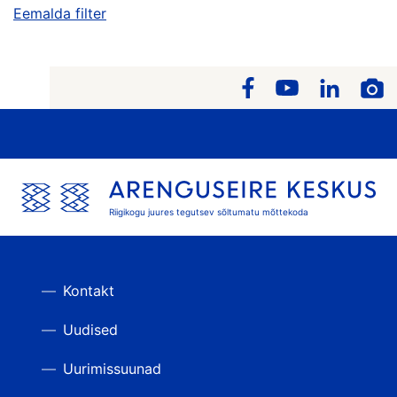
Eemalda filter
Riigikogu juures tegutsev sõltumatu mõttekoda
Kontakt
Uudised
Uurimissuunad