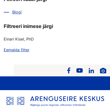
Blogi
Filtreeri inimese järgi
Einari Kisel, PhD
Eemalda filter
Riigikogu juures tegutsev sõltumatu mõttekoda