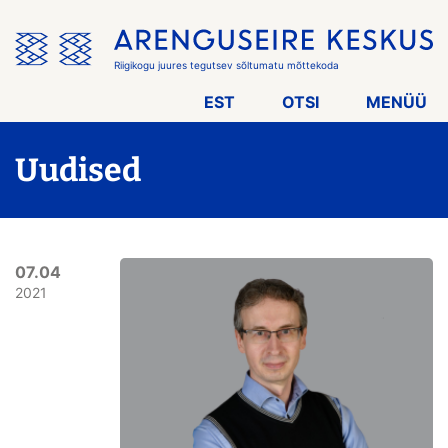
Jäta
menüü
vahele
Riigikogu juures tegutsev sõltumatu mõttekoda
EST
OTSI
MENÜÜ
Uudised
07.04
2021