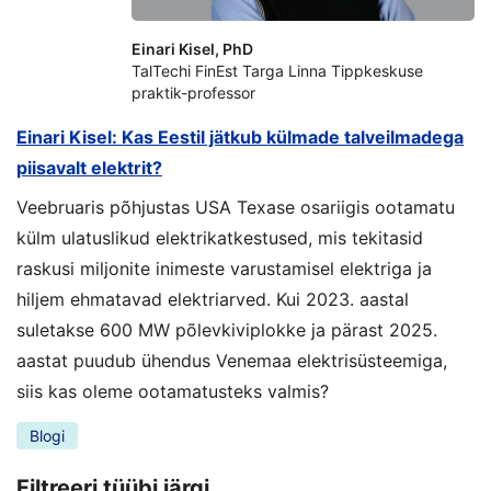
Einari Kisel, PhD
TalTechi FinEst Targa Linna Tippkeskuse
praktik-professor
Einari Kisel: Kas Eestil jätkub külmade talveilmadega
piisavalt elektrit?
Veebruaris põhjustas USA Texase osariigis ootamatu
külm ulatuslikud elektrikatkestused, mis tekitasid
raskusi miljonite inimeste varustamisel elektriga ja
hiljem ehmatavad elektriarved. Kui 2023. aastal
suletakse 600 MW põlevkiviplokke ja pärast 2025.
aastat puudub ühendus Venemaa elektrisüsteemiga,
siis kas oleme ootamatusteks valmis?
Blogi
Filtreeri tüübi järgi