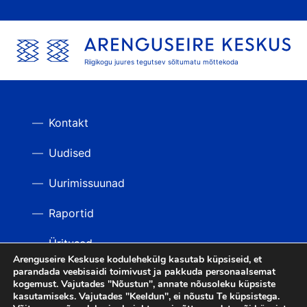
Riigikogu juures tegutsev sõltumatu mõttekoda
Kontakt
Uudised
Uurimissuunad
Raportid
Üritused
Arenguseire Keskuse kodulehekülg kasutab küpsiseid, et
parandada veebisaidi toimivust ja pakkuda personaalsemat
Videod
TAGASI ÜLES
kogemust. Vajutades "Nõustun", annate nõusoleku küpsiste
kasutamiseks. Vajutades "Keeldun", ei nõustu Te küpsistega.