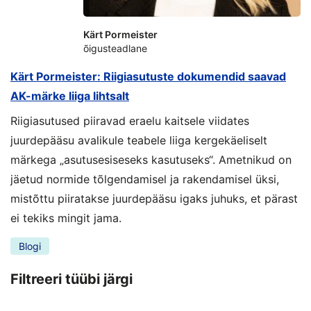
Kärt Pormeister
õigusteadlane
Kärt Pormeister: Riigiasutuste dokumendid saavad
AK-märke liiga lihtsalt
Riigiasutused piiravad eraelu kaitsele viidates
juurdepääsu avalikule teabele liiga kergekäeliselt
märkega „asutusesiseseks kasutuseks“. Ametnikud on
jäetud normide tõlgendamisel ja rakendamisel üksi,
mistõttu piiratakse juurdepääsu igaks juhuks, et pärast
ei tekiks mingit jama.
Blogi
Filtreeri tüübi järgi