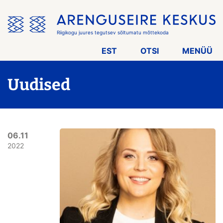
Jäta
menüü
vahele
Riigikogu juures tegutsev sõltumatu mõttekoda
EST
OTSI
MENÜÜ
Uudised
06.11
2022