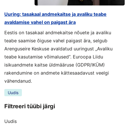
Uuring: tasakaal andmekaitse ja avaliku teabe
avaldamise vahel on paigast ära
Eestis on tasakaal andmekaitse nõuete ja avaliku
teabe saamise õiguse vahel paigast ära, selgub
Arenguseire Keskuse avaldatud uuringust „Avaliku
teabe kasutamise võimalused“. Euroopa Liidu
isikuandmete kaitse üldmääruse (GDPR/IKÜM)
rakendumine on andmete kättesaadavust veelgi
vähendanud.
Uudis
Filtreeri tüübi järgi
Uudis