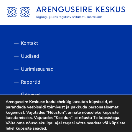
Riigikogu juures tegutsev sõltumatu mõttekoda
Kontakt
Uudised
Uurimissuunad
Raportid
Üritused
Arenguseire Keskuse kodulehekülg kasutab küpsiseid, et
parandada veebisaidi toimivust ja pakkuda personaalsemat
Videod
TAGASI ÜLES
kogemust. Vajutades "Nõustun", annate nõusoleku küpsiste
kasutamiseks. Vajutades "Keeldun", ei nõustu Te küpsistega.
Võite oma nõusoleku igal ajal tagasi võtta seadete või küpsiste
lehel
küpsiste seaded
.