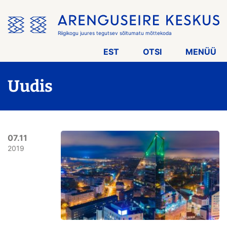
Jäta
menüü
vahele
Riigikogu juures tegutsev sõltumatu mõttekoda
EST
OTSI
MENÜÜ
Uudis
07.11
2019