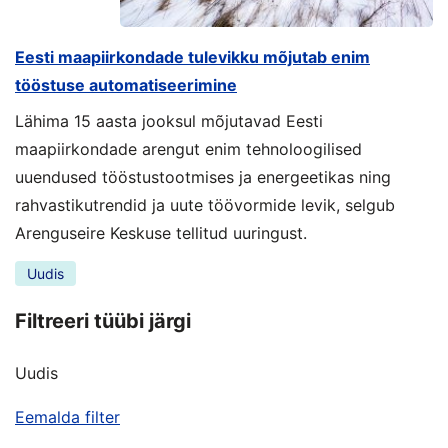
Eesti maapiirkondade tulevikku mõjutab enim
tööstuse automatiseerimine
Lähima 15 aasta jooksul mõjutavad Eesti
maapiirkondade arengut enim tehnoloogilised
uuendused tööstustootmises ja energeetikas ning
rahvastikutrendid ja uute töövormide levik, selgub
Arenguseire Keskuse tellitud uuringust.
Uudis
Filtreeri tüübi järgi
Uudis
Eemalda filter