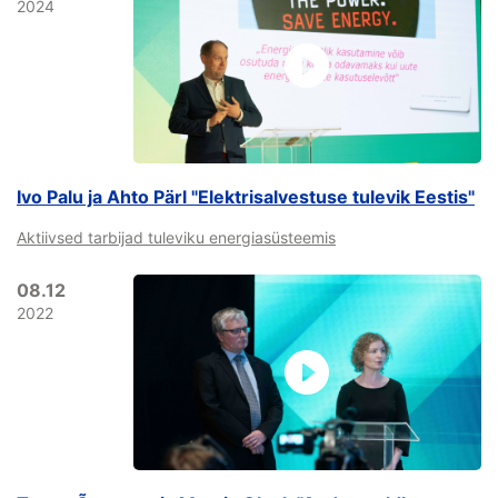
2024
Ivo Palu ja Ahto Pärl "Elektrisalvestuse tulevik Eestis"
Aktiivsed tarbijad tuleviku energiasüsteemis
08.12
2022