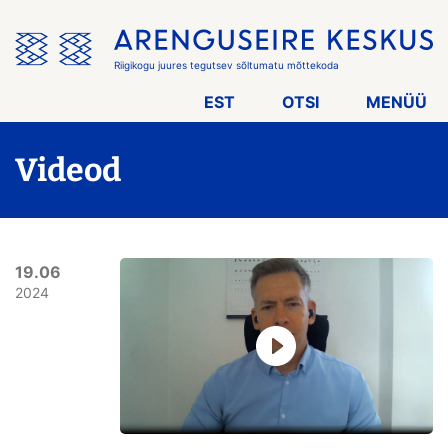
Jäta
menüü
vahele
Riigikogu juures tegutsev sõltumatu mõttekoda
EST
OTSI
MENÜÜ
Videod
19.06
2024