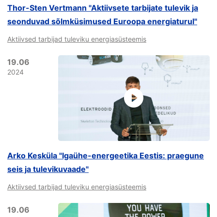
Thor-Sten Vertmann "Aktiivsete tarbijate tulevik ja
seonduvad sõlmküsimused Euroopa energiaturul"
Aktiivsed tarbijad tuleviku energiasüsteemis
19.06
2024
Arko Kesküla "Igaühe-energeetika Eestis: praegune
seis ja tulevikuvaade"
Aktiivsed tarbijad tuleviku energiasüsteemis
19.06