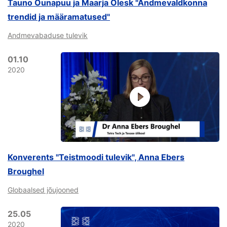
Tauno Õunapuu ja Maarja Olesk "Andmevaldkonna
trendid ja määramatused"
Andmevabaduse tulevik
01.10
2020
Konverents "Teistmoodi tulevik", Anna Ebers
Broughel
Globaalsed jõujooned
25.05
2020