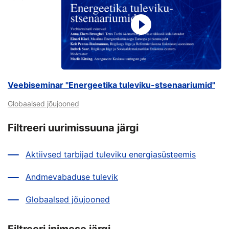
Veebiseminar "Energeetika tuleviku-stsenaariumid"
Globaalsed jõujooned
Filtreeri uurimissuuna järgi
Aktiivsed tarbijad tuleviku energiasüsteemis
Andmevabaduse tulevik
Globaalsed jõujooned
Filtreeri inimese järgi