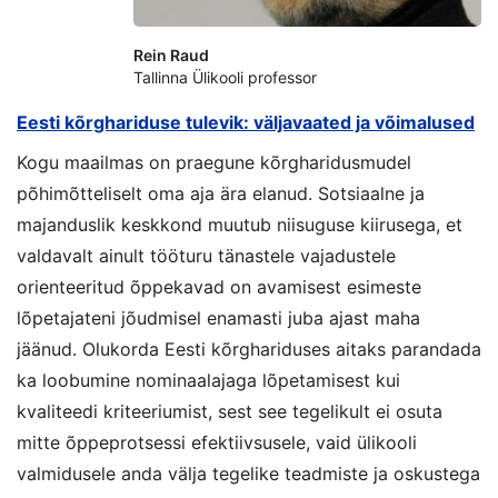
Rein Raud
Tallinna Ülikooli professor
Eesti kõrghariduse tulevik: väljavaated ja võimalused
Kogu maailmas on praegune kõrgharidusmudel
põhimõtteliselt oma aja ära elanud. Sotsiaalne ja
majanduslik keskkond muutub niisuguse kiirusega, et
valdavalt ainult tööturu tänastele vajadustele
orienteeritud õppekavad on avamisest esimeste
lõpetajateni jõudmisel enamasti juba ajast maha
jäänud. Olukorda Eesti kõrghariduses aitaks parandada
ka loobumine nominaalajaga lõpetamisest kui
kvaliteedi kriteeriumist, sest see tegelikult ei osuta
mitte õppeprotsessi efektiivsusele, vaid ülikooli
valmidusele anda välja tegelike teadmiste ja oskustega