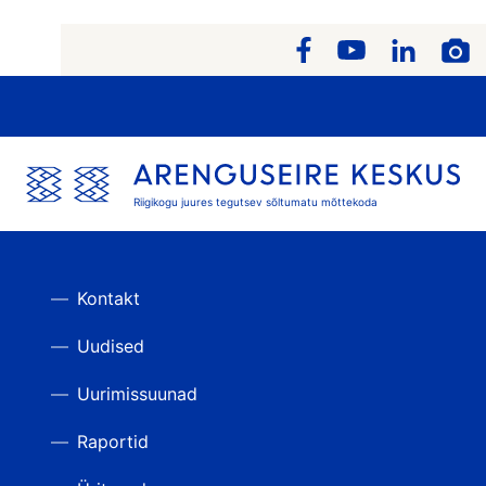
Riigikogu juures tegutsev sõltumatu mõttekoda
Kontakt
Uudised
Uurimissuunad
Raportid