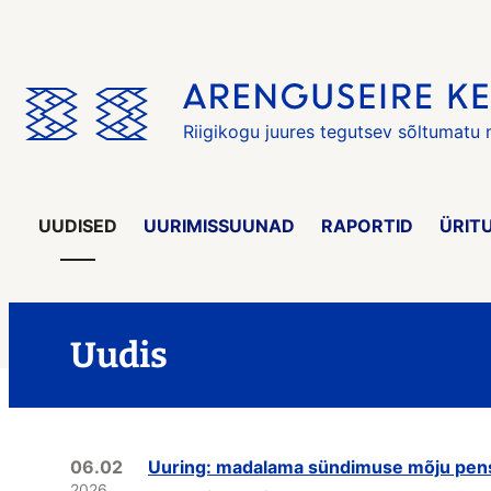
Jäta
menüü
vahele
Riigikogu juures tegutsev sõltumatu
UUDISED
UURIMISSUUNAD
RAPORTID
ÜRIT
Uudis
06.02
Uuring: madalama sündimuse mõju pens
2026