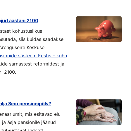
jud aastani 2100
stast kohustuslikus
sutada, siis kuidas saadakse
Arenguseire Keskuse
sionide süsteem Eestis – kuhu
ikide sarnastest reformidest ja
ni 2100.
älja Sinu pensionipõlv?
enaariumit, mis esitavad elu
 ja äsja pensionile jäänud
 tutvustavat videot!