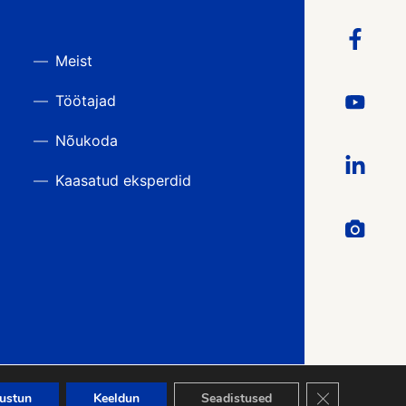
Meist
Töötajad
Nõukoda
Kaasatud eksperdid
Close GDPR Co
ustun
Keeldun
Seadistused