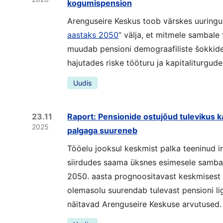
kogumispension
Arenguseire Keskus toob värskes uuringu
aastaks 2050
” välja, et mitmele sambale
muudab pensioni demograafiliste šokkid
hajutades riske tööturu ja kapitaliturgude
Uudis
23.11
Raport: Pensionide ostujõud tulevikus 
2025
palgaga suureneb
Tööelu jooksul keskmist palka teeninud 
siirdudes saama üksnes esimesele samba
2050. aasta prognoositavast keskmisest 
olemasolu suurendab tulevast pensioni li
näitavad Arenguseire Keskuse arvutused.