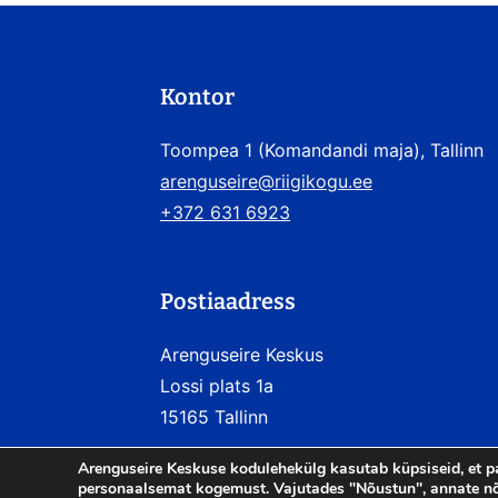
Kontor
Toompea 1 (Komandandi maja), Tallinn
arenguseire@riigikogu.ee
+372 631 6923
Postiaadress
Arenguseire Keskus
Lossi plats 1a
15165 Tallinn
Arenguseire Keskuse kodulehekülg kasutab küpsiseid, et p
personaalsemat kogemust. Vajutades "Nõustun", annate nõ