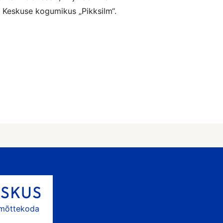
e Keskuse kogumikus „Pikksilm“.
 mõttekoda