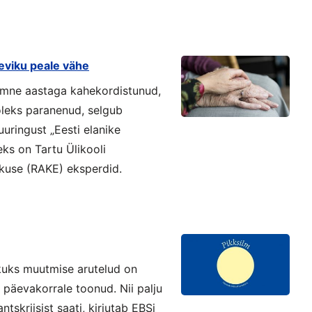
eviku peale vähe
ümne aastaga kahekordistunud,
 oleks paranenud, selgub
uringust „Eesti elanike
teks on Tartu Ülikooli
skuse (RAKE) eksperdid.
kuks muutmise arutelud on
 päevakorrale toonud. Nii palju
tskriisist saati, kirjutab EBSi