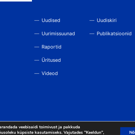
Uudised
Uudiskiri
Uurimissuunad
Publikatsioonid
Raportid
Üritused
Videod
arandada veebisaidi toimivust ja pakkuda
usoleku küpsiste kasutamiseks. Vajutades "Keeldun",
Nõ