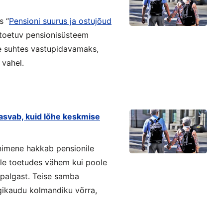
s “
Pensioni suurus ja ostujõud
 toetuv pensionisüsteem
e suhtes vastupidavamaks,
 vahel.
kasvab, kuid lõhe keskmise
inimene hakkab pensionile
le toetudes vähem kui poole
palgast. Teise samba
gikaudu kolmandiku võrra,