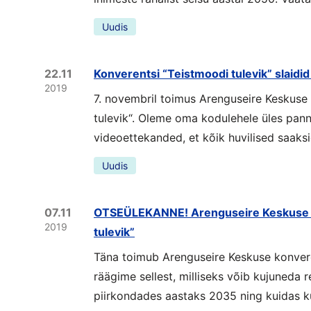
Uudis
22.11
Konverentsi “Teistmoodi tulevik” slaidi
2019
7. novembril toimus Arenguseire Keskuse
tulevik“. Oleme oma kodulehele üles pannu
videoettekanded, et kõik huvilised saaksi
Uudis
07.11
OTSEÜLEKANNE! Arenguseire Keskuse 
2019
tulevik”
Täna toimub Arenguseire Keskuse konveren
räägime sellest, milliseks võib kujuneda 
piirkondades aastaks 2035 ning kuidas k