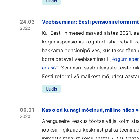
Uudis
24.03
Veebiseminar: Eesti pensionireformi mõ
2022
Kui Eesti inimesed saavad alates 2021. aa
kogumispensionis kogutud raha vabalt ka
hakkama pensionipõlves, küsitakse täna 
korraldataval veebiseminaril „
Kogumispen
edasi?
“. Seminaril saab ülevaate teiste ri
Eesti reformi võimalikest mõjudest aasta
Uudis
06.01
Kas oled kunagi mõelnud, milline näeb v
2020
Arenguseire Keskus töötas välja kolm sts
jooksul ligikaudu keskmist palka teeninud
inimeste rahalist seisu aastal 2050. Vaata