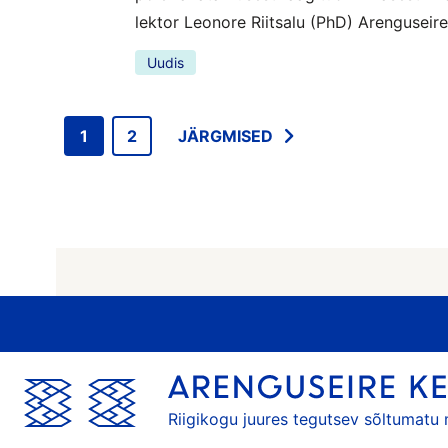
lektor Leonore Riitsalu (PhD) Arenguseir
Uudis
1
2
JÄRGMISED
Riigikogu juures tegutsev sõltumatu