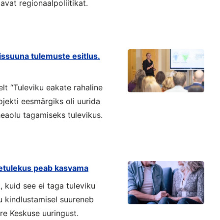
vat regionaalpoliitikat.
issuuna tulemuste esitlus.
t “Tuleviku eakate rahaline
jekti eesmärgiks oli uurida
heaolu tagamiseks tulevikus.
imetulekus peab kasvama
, kuid see ei taga tuleviku
ku kindlustamisel suureneb
re Keskuse uuringust.