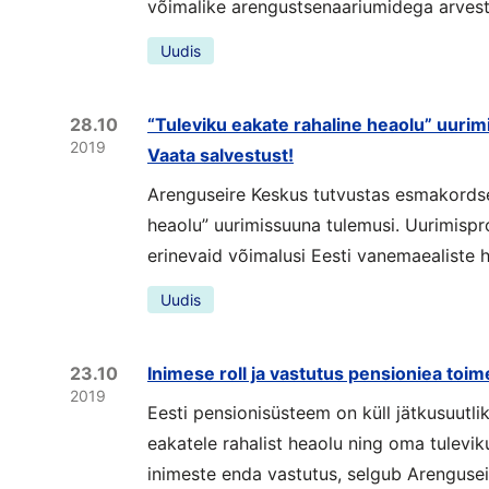
võimalike arengustsenaariumidega arvesta
Uudis
28.10
“Tuleviku eakate rahaline heaolu” uurim
2019
Vaata salvestust!
Arenguseire Keskus tutvustas esmakordsel
heaolu” uurimissuuna tulemusi. Uurimispro
erinevaid võimalusi Eesti vanemaealiste 
Uudis
23.10
Inimese roll ja vastutus pensioniea to
2019
Eesti pensionisüsteem on küll jätkusuutlik
eakatele rahalist heaolu ning oma tulevi
inimeste enda vastutus, selgub Arengusei