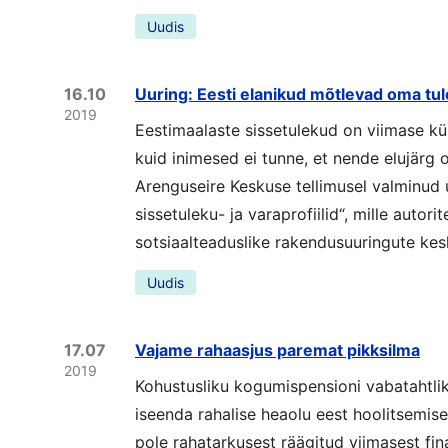
Uudis
16.10
Uuring: Eesti elanikud mõtlevad oma tul
2019
Eestimaalaste sissetulekud on viimase k
kuid inimesed ei tunne, et nende elujärg
Arenguseire Keskuse tellimusel valminud u
sissetuleku- ja varaprofiilid“, mille autori
sotsiaalteaduslike rakendusuuringute ke
Uudis
17.07
Vajame rahaasjus paremat pikksilma
2019
Kohustusliku kogumispensioni vabatahtli
iseenda rahalise heaolu eest hoolitsemise
pole rahatarkusest räägitud viimasest finan