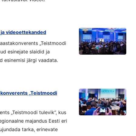
d ja videoettekanded
 aastakonverents „Teistmoodi
d esinejate slaidid ja
d esinemisi järgi vaadata.
konverents „Teistmoodi
ts „Teistmoodi tulevik”, kus
regionaalne majandus Eesti eri
ujundada tarka, erinevate