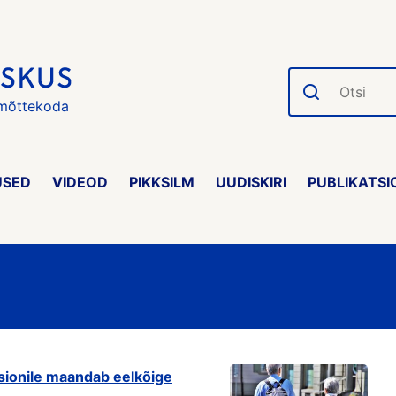
Otsi
 mõttekoda
USED
VIDEOD
PIKKSILM
UUDISKIRI
PUBLIKATSI
ionile maandab eelkõige