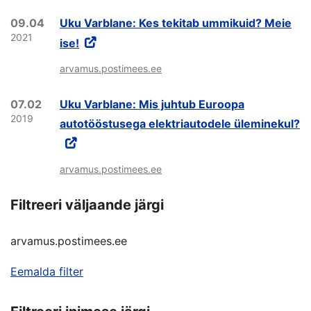
09.04
Uku Varblane: Kes tekitab ummikuid? Meie
2021
ise!
arvamus.postimees.ee
07.02
Uku Varblane: Mis juhtub Euroopa
2019
autotööstusega elektriautodele üleminekul?
arvamus.postimees.ee
Filtreeri väljaande järgi
arvamus.postimees.ee
Eemalda filter