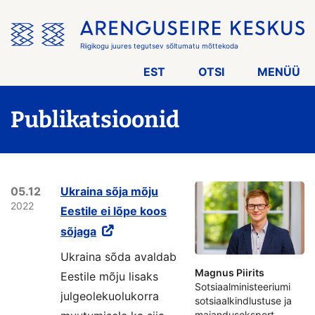
Jäta
menüü
vahele
Riigikogu juures tegutsev sõltumatu mõttekoda
EST
OTSI
MENÜÜ
Publikatsioonid
05.12
Ukraina sõja mõju
2022
Eestile ei lõpe koos
sõjaga
Ukraina sõda avaldab
Magnus Piirits
Eestile mõju lisaks
Sotsiaalministeeriumi
julgeolekuolukorra
sotsiaalkindlustuse ja
majandusekspert,