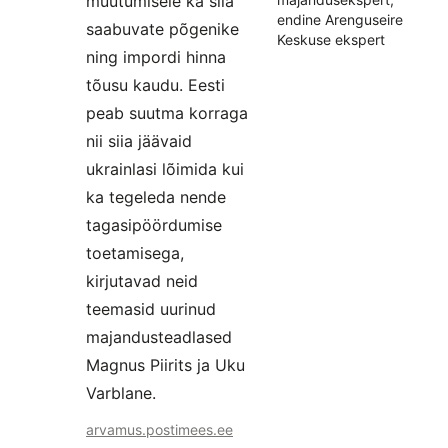
muutumisele ka siia
endine Arenguseire
saabuvate põgenike
Keskuse ekspert
ning impordi hinna
tõusu kaudu. Eesti
peab suutma korraga
nii siia jäävaid
ukrainlasi lõimida kui
ka tegeleda nende
tagasipöördumise
toetamisega,
kirjutavad neid
teemasid uurinud
majandusteadlased
Magnus Piirits ja Uku
Varblane.
arvamus.postimees.ee