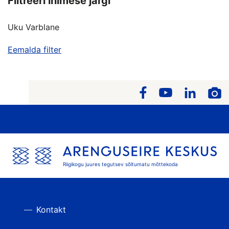
Filtreeri inimese järgi
Uku Varblane
Eemalda filter
Riigikogu juures tegutsev sõltumatu mõttekoda
Kontakt