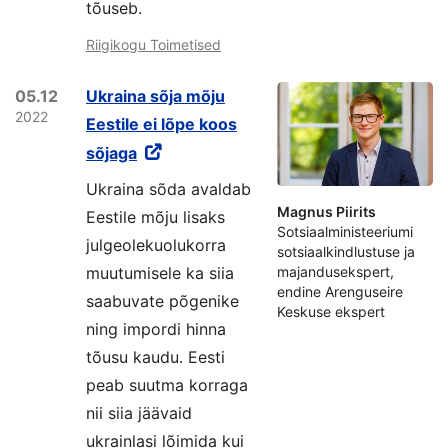
tõuseb.
Riigikogu Toimetised
05.12
Ukraina sõja mõju
2022
Eestile ei lõpe koos
sõjaga
Ukraina sõda avaldab
Magnus Piirits
Eestile mõju lisaks
Sotsiaalministeeriumi
julgeolekuolukorra
sotsiaalkindlustuse ja
muutumisele ka siia
majandusekspert,
endine Arenguseire
saabuvate põgenike
Keskuse ekspert
ning impordi hinna
tõusu kaudu. Eesti
peab suutma korraga
nii siia jäävaid
ukrainlasi lõimida kui