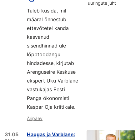
uuringute juht
Tuleb küsida, mil
määral õnnestub
ettevõtetel kanda
kasvanud
sisendhinnad üle
lõpptoodangu
hindadesse, kirjutab
Arenguseire Keskuse
ekspert Uku Varblane
vastukajas Eesti
Panga ökonomisti
Kaspar Oja kriitikale.
Äripäev
31.05
Haugas ja Varblane: