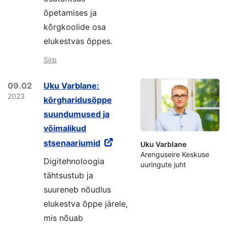
õpetamises ja
kõrgkoolide osa
elukestvas õppes.
Sirp
09.02
Uku Varblane:
2023
kõrgharidusõppe
suundumused ja
võimalikud
stsenaariumid
Uku Varblane
Arenguseire Keskuse
Digitehnoloogia
uuringute juht
tähtsustub ja
suureneb nõudlus
elukestva õppe järele,
mis nõuab