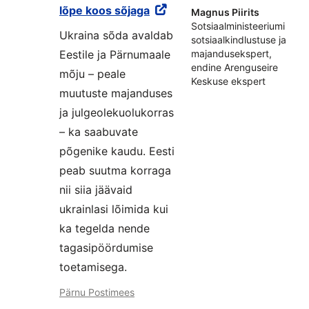
lõpe koos sõjaga
Magnus Piirits
Sotsiaalministeeriumi
Ukraina sõda avaldab
sotsiaalkindlustuse ja
Eestile ja Pärnumaale
majandusekspert,
endine Arenguseire
mõju – peale
Keskuse ekspert
muutuste majanduses
ja julgeolekuolukorras
– ka saabuvate
põgenike kaudu. Eesti
peab suutma korraga
nii siia jäävaid
ukrainlasi lõimida kui
ka tegelda nende
tagasipöördumise
toetamisega.
Pärnu Postimees