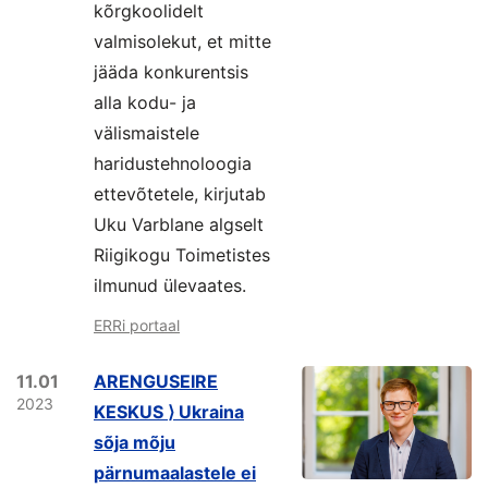
kõrgkoolidelt
valmisolekut, et mitte
jääda konkurentsis
alla kodu- ja
välismaistele
haridustehnoloogia
ettevõtetele, kirjutab
Uku Varblane algselt
Riigikogu Toimetistes
ilmunud ülevaates.
ERRi portaal
11.01
ARENGUSEIRE
2023
KESKUS ⟩ Ukraina
sõja mõju
pärnumaalastele ei