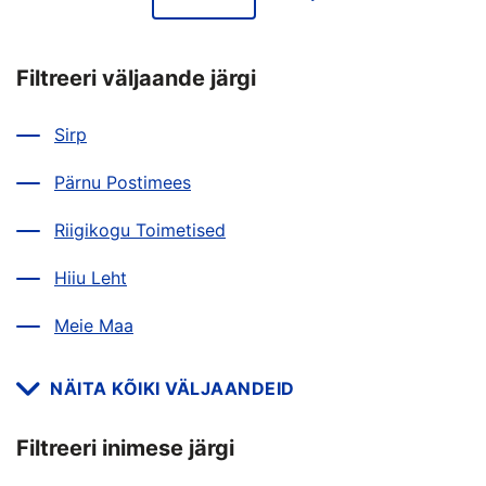
valik
Filtreeri väljaande järgi
Sirp
Pärnu Postimees
Riigikogu Toimetised
Hiiu Leht
Meie Maa
NÄITA KÕIKI VÄLJAANDEID
Filtreeri inimese järgi