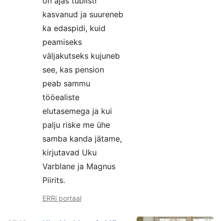
on ajas tublisti
kasvanud ja suureneb
ka edaspidi, kuid
peamiseks
väljakutseks kujuneb
see, kas pension
peab sammu
tööealiste
elutasemega ja kui
palju riske me ühe
samba kanda jätame,
kirjutavad Uku
Varblane ja Magnus
Piirits.
ERRi portaal