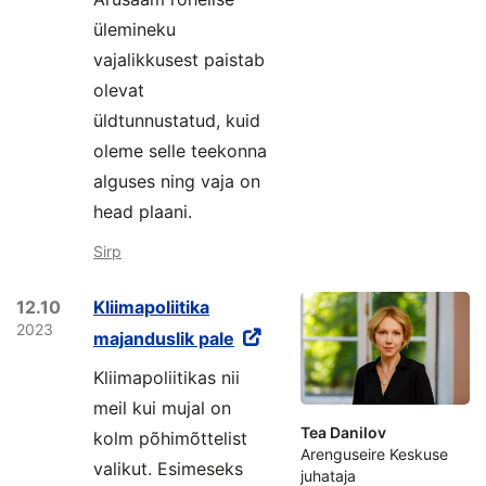
ülemineku
vajalikkusest paistab
olevat
üldtunnustatud, kuid
oleme selle teekonna
alguses ning vaja on
head plaani.
Sirp
12.10
Kliimapoliitika
2023
majanduslik pale
Kliimapoliitikas nii
meil kui mujal on
Tea Danilov
kolm põhimõttelist
Arenguseire Keskuse
valikut. Esimeseks
juhataja