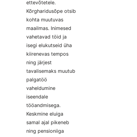
ettevõtetele.
Kõrgharidusõpe otsib
kohta muutuvas
maailmas. Inimesed
vahetavad töid ja
isegi elukutseid üha
kiirenevas tempos
ning järjest
tavalisemaks muutub
palgatöö
vaheldumine
iseendale
tööandmisega.
Keskmine eluiga
samal ajal pikeneb
ning pensioniiga