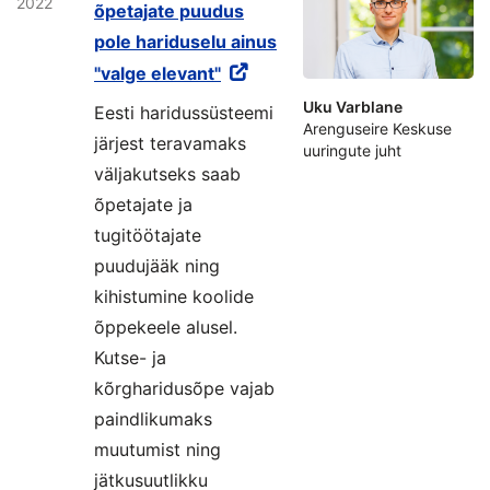
2022
õpetajate puudus
pole hariduselu ainus
"valge elevant"
Uku Varblane
Eesti haridussüsteemi
Arenguseire Keskuse
järjest teravamaks
uuringute juht
väljakutseks saab
õpetajate ja
tugitöötajate
puudujääk ning
kihistumine koolide
õppekeele alusel.
Kutse- ja
kõrgharidusõpe vajab
paindlikumaks
muutumist ning
jätkusuutlikku