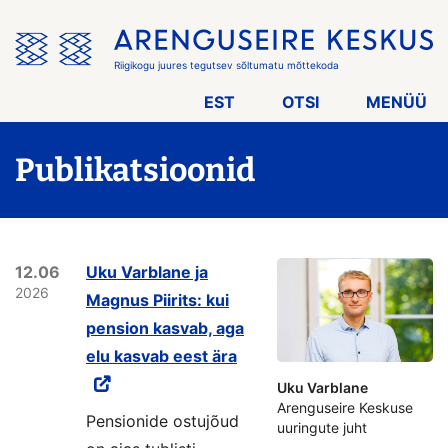
Jäta
menüü
vahele
Riigikogu juures tegutsev sõltumatu mõttekoda
EST
OTSI
MENÜÜ
Publikatsioonid
12.06
Uku Varblane ja
2026
Magnus Piirits: kui
pension kasvab, aga
elu kasvab eest ära
Uku Varblane
Arenguseire Keskuse
Pensionide ostujõud
uuringute juht