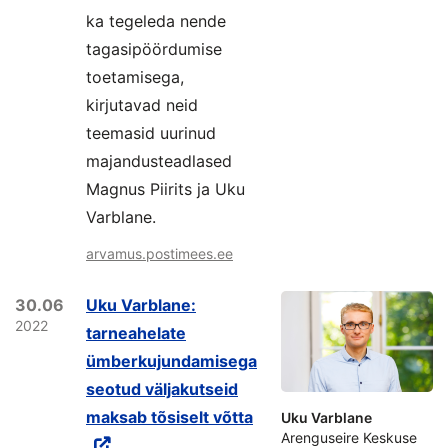
ka tegeleda nende
tagasipöördumise
toetamisega,
kirjutavad neid
teemasid uurinud
majandusteadlased
Magnus Piirits ja Uku
Varblane.
arvamus.postimees.ee
30.06
Uku Varblane:
2022
tarneahelate
ümberkujundamisega
seotud väljakutseid
maksab tõsiselt võtta
Uku Varblane
Arenguseire Keskuse