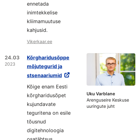
ennetada
inimtekkelise
kliimamuutuse
kahjusid.
Vikerkaar.ee
24.03
Kõrgharidusõppe
2023
mõjutegurid ja
stsenaariumid
Kõige enam Eesti
Uku Varblane
kõrgharidusõpet
Arenguseire Keskuse
kujundavate
uuringute juht
teguritena on esile
tõusnud
digitehnoloogia
osatähtsus