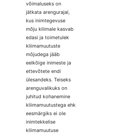
võimaluseks on
jätkata arengurajal,
kus inimtegevuse
mõju kliimale kasvab
edasi ja toimetulek
kliimamuutuste
mõjudega jääb
eelkõige inimeste ja
ettevõtete endi
ülesandeks. Teiseks
arenguvalikuks on
juhitud kohanemine
kliimamuutustega ehk
eesmärgiks ei ole
inimtekkelise
kliimamuutuse