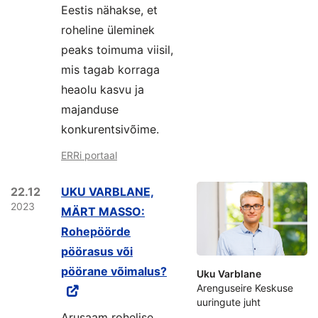
Eestis nähakse, et
roheline üleminek
peaks toimuma viisil,
mis tagab korraga
heaolu kasvu ja
majanduse
konkurentsivõime.
ERRi portaal
22.12
UKU VARBLANE,
2023
MÄRT MASSO:
Rohepöörde
pöörasus või
pöörane võimalus?
Uku Varblane
Arenguseire Keskuse
uuringute juht
Arusaam rohelise