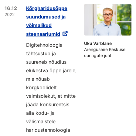
16.12
Kõrgharidusõppe
2022
suundumused ja
võimalikud
stsenaariumid
Uku Varblane
Digitehnoloogia
Arenguseire Keskuse
tähtsustub ja
uuringute juht
suureneb nõudlus
elukestva õppe järele,
mis nõuab
kõrgkoolidelt
valmisolekut, et mitte
jääda konkurentsis
alla kodu- ja
välismaistele
haridustehnoloogia