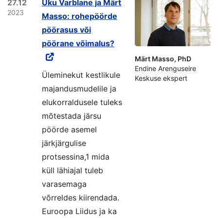
27.12
Uku Varblane ja Märt
2023
Masso: rohepöörde
pöörasus või
pöörane võimalus?
Märt Masso, PhD
Endine Arenguseire
Üleminekut kestlikule
Keskuse ekspert
majandusmudelile ja
elukorraldusele tuleks
mõtestada järsu
pöörde asemel
järkjärgulise
protsessina,1 mida
küll lähiajal tuleb
varasemaga
võrreldes kiirendada.
Euroopa Liidus ja ka