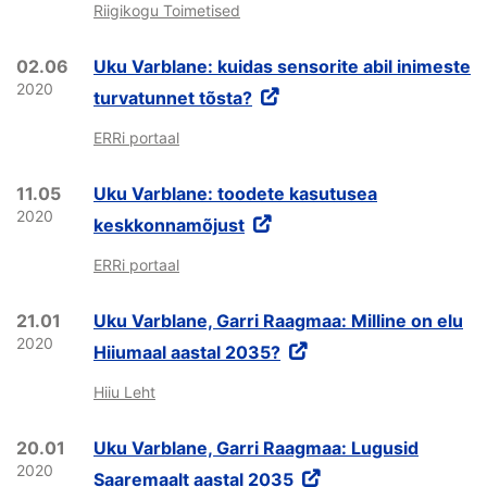
Riigikogu Toimetised
02.06
Uku Varblane: kuidas sensorite abil inimeste
2020
turvatunnet tõsta?
ERRi portaal
11.05
Uku Varblane: toodete kasutusea
2020
keskkonnamõjust
ERRi portaal
21.01
Uku Varblane, Garri Raagmaa: Milline on elu
2020
Hiiumaal aastal 2035?
Hiiu Leht
20.01
Uku Varblane, Garri Raagmaa: Lugusid
2020
Saaremaalt aastal 2035