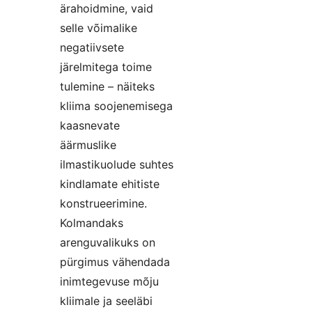
ärahoidmine, vaid
selle võimalike
negatiivsete
järelmitega toime
tulemine – näiteks
kliima soojenemisega
kaasnevate
äärmuslike
ilmastikuolude suhtes
kindlamate ehitiste
konstrueerimine.
Kolmandaks
arenguvalikuks on
pürgimus vähendada
inimtegevuse mõju
kliimale ja seeläbi