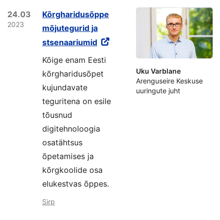
24.03
Kõrgharidusõppe
2023
mõjutegurid ja
stsenaariumid
Kõige enam Eesti
Uku Varblane
kõrgharidusõpet
Arenguseire Keskuse
kujundavate
uuringute juht
teguritena on esile
tõusnud
digitehnoloogia
osatähtsus
õpetamises ja
kõrgkoolide osa
elukestvas õppes.
Sirp