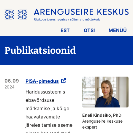
Jäta
menüü
vahele
Riigikogu juures tegutsev sõltumatu mõttekoda
EST
OTSI
MENÜÜ
Publikatsioonid
06.09
PISA-pimedus
2024
Haridussüsteemis
ebavõrdsuse
märkamise ja kõige
Eneli Kindsiko, PhD
haavatavamate
Arenguseire Keskuse
järeleaitamise asemel
ekspert