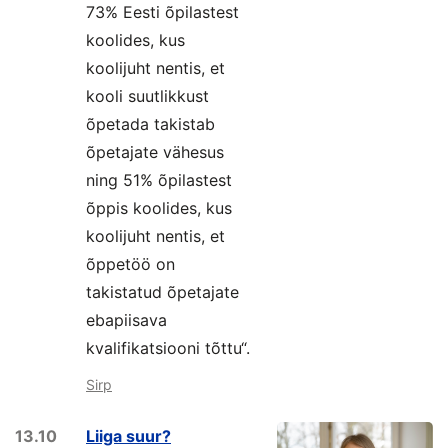
73% Eesti õpilastest
koolides, kus
koolijuht nentis, et
kooli suutlikkust
õpetada takistab
õpetajate vähesus
ning 51% õpilastest
õppis koolides, kus
koolijuht nentis, et
õppetöö on
takistatud õpetajate
ebapiisava
kvalifikatsiooni tõttu“.
Sirp
13.10
Liiga suur?