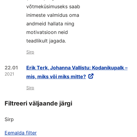
võtmeküsimuseks saab
inimeste valmidus oma
andmeid hallata ning
motivatsioon neid
teadlikult jagada.
Sirp
22.01
Erik Terk, Johanna Vallistu: Kodanikupalk –
2021
mis, miks või miks mitte?
Sirp
Filtreeri väljaande järgi
Sirp
Eemalda filter