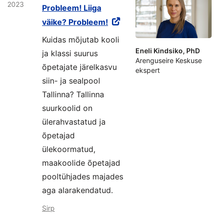
2023
Probleem! Liiga
väike? Probleem!
Kuidas mõjutab kooli
Eneli Kindsiko, PhD
ja klassi suurus
Arenguseire Keskuse
õpetajate järelkasvu
ekspert
siin- ja sealpool
Tallinna? Tallinna
suurkoolid on
ülerahvastatud ja
õpetajad
ülekoormatud,
maakoolide õpetajad
pooltühjades majades
aga alarakendatud.
Sirp