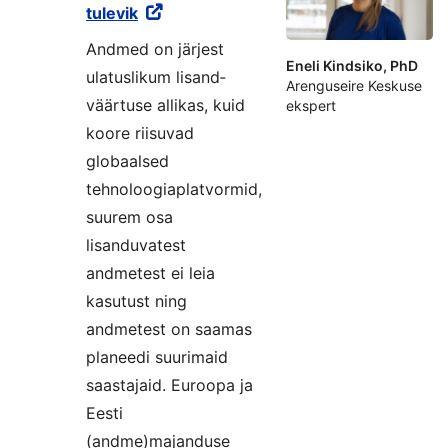
tulevik
Andmed on järjest
Eneli Kindsiko, PhD
ulatuslikum lisand­
Arenguseire Keskuse
väärtuse allikas, kuid
ekspert
koore riisuvad
globaalsed
tehnoloogiaplatvormid,
suurem osa
lisanduvatest
andmetest ei leia
kasutust ning
andmetest on saamas
planeedi suurimaid
saastajaid. Euroopa ja
Eesti
(andme)majanduse