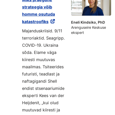
strateegia võib
homme osutuda
katastroofiks
Eneli Kindsiko, PhD
Arenguseire Keskuse
Majanduskriisid. 9/11
ekspert
terroriaktid. Seagripp.
COVID-19. Ukraina
sõda. Elame väga
kiiresti muutuvas
maailmas. Tsiteerides
futuristi, teadlast ja
naftagigandi Shell
endist stsenaariumide
eksperti Kees van der
Heijdenit, „kui olud
muutuvad kiiresti ja