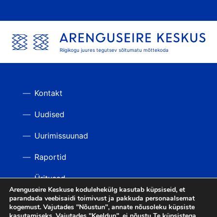
Riigikogu juures tegutsev sõltumatu mõttekoda
Kontakt
Uudised
Uurimissuunad
Raportid
Üritused
Arenguseire Keskuse kodulehekülg kasutab küpsiseid, et
parandada veebisaidi toimivust ja pakkuda personaalsemat
Videod
TAGASI ÜLES
kogemust. Vajutades "Nõustun", annate nõusoleku küpsiste
kasutamiseks. Vajutades "Keeldun", ei nõustu Te küpsistega.