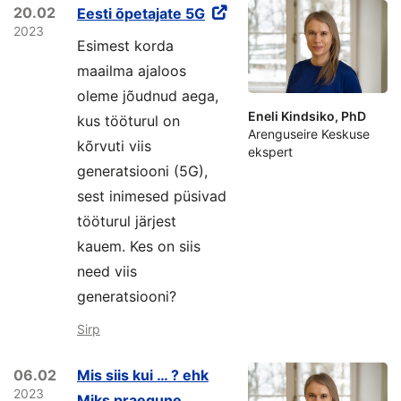
20.02
Eesti õpetajate 5G
2023
Esimest korda
maailma ajaloos
oleme jõudnud aega,
Eneli Kindsiko, PhD
kus tööturul on
Arenguseire Keskuse
kõrvuti viis
ekspert
generatsiooni (5G),
sest inimesed püsivad
tööturul järjest
kauem. Kes on siis
need viis
generatsiooni?
Sirp
06.02
Mis siis kui … ? ehk
2023
Miks praegune