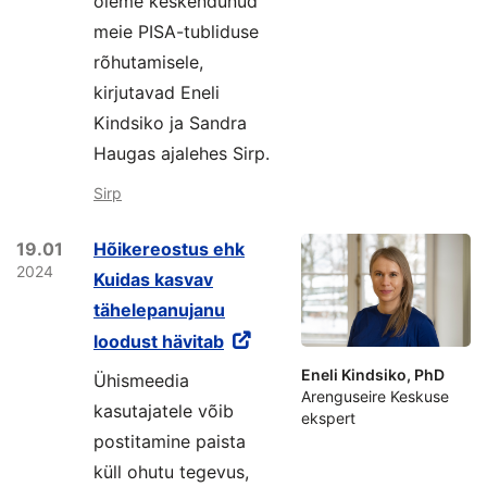
oleme keskendunud
meie PISA-tubliduse
rõhutamisele,
kirjutavad Eneli
Kindsiko ja Sandra
Haugas ajalehes Sirp.
Sirp
19.01
Hõikereostus ehk
2024
Kuidas kasvav
tähelepanujanu
loodust hävitab
Eneli Kindsiko, PhD
Ühismeedia
Arenguseire Keskuse
kasutajatele võib
ekspert
postitamine paista
küll ohutu tegevus,