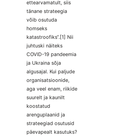
ettearvamatult, siis
tänane strateegia
võib osutuda
homseks
katastroofiks“.[1] Nii
juhtuski näiteks
COVID-19 pandeemia
ja Ukraina sõja
algusajal. Kui paljude
organisatsioonide,
aga veel enam, riikide
suurelt ja kaunilt
koostatud
arenguplaanid ja
strateegiad osutusid
päevapealt kasutuks?