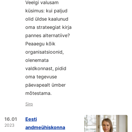
Veelgi valusam
küsimus: kui paljud
olid üldse kaalunud
oma strateegiat kirja
pannes alternatiive?
Peaaegu kõik
organisatsioonid,
olenemata
valdkonnast, pidid
oma tegevuse
päevapealt ümber
mõtestama.
Sirp
16.01
Eesti
2023
andmeühiskonna