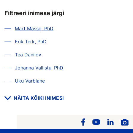
Filtreeri inimese järgi
Märt Masso, PhD
Erik Terk, PhD
Tea Danilov
Johanna Vallistu, PhD
Uku Varblane
NÄITA KÕIKI INIMESI