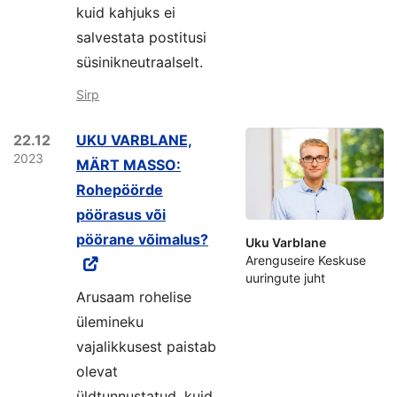
kuid kahjuks ei
salvestata postitusi
süsinik­neutraalselt.
Sirp
22.12
UKU VARBLANE,
2023
MÄRT MASSO:
Rohepöörde
pöörasus või
pöörane võimalus?
Uku Varblane
Arenguseire Keskuse
uuringute juht
Arusaam rohelise
ülemineku
vajalikkusest paistab
olevat
üldtunnustatud, kuid