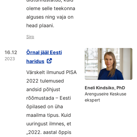
oleme selle teekonna
alguses ning vaja on
head plaani.
Sirp
16.12
Õrnal jääl Eesti
2023
haridus
Värskelt ilmunud PISA
2022 tulemused
Eneli Kindsiko, PhD
andsid põhjust
Arenguseire Keskuse
rõõmustada – Eesti
ekspert
õpilased on üha
maailma tipus. Kuid
uuringust ilmnes, et
„2022. aastal õppis