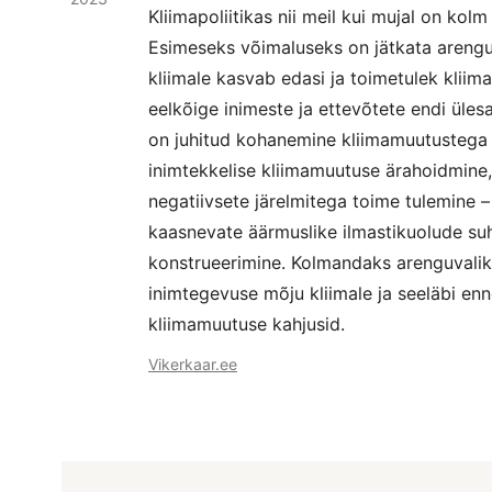
Kliimapoliitikas nii meil kui mujal on kolm
Esimeseks võimaluseks on jätkata arengu
kliimale kasvab edasi ja toimetulek klii
eelkõige inimeste ja ettevõtete endi üle
on juhitud kohanemine kliimamuutustega 
inimtekkelise kliimamuutuse ärahoidmine,
negatiivsete järelmitega toime tulemine 
kaasnevate äärmuslike ilmastikuolude suh
konstrueerimine. Kolmandaks arenguvali
inimtegevuse mõju kliimale ja seeläbi enn
kliimamuutuse kahjusid.
Vikerkaar.ee