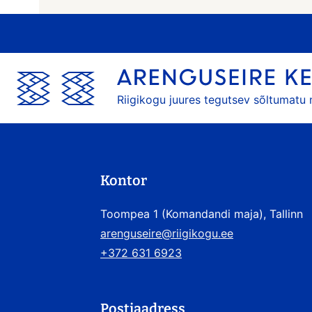
Riigikogu juures tegutsev sõltumatu
Kontor
Toompea 1 (Komandandi maja), Tallinn
arenguseire@riigikogu.ee
+372 631 6923
Postiaadress