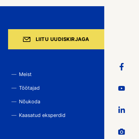
LIITU UUDISKIRJAGA
Meist
Töötajad
Nõukoda
Kaasatud eksperdid