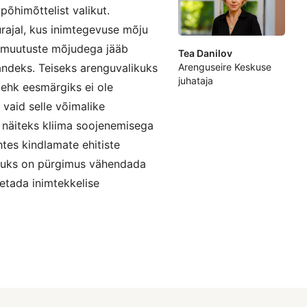
 põhimõttelist valikut.
rajal, kus inimtegevuse mõju
mamuutuste mõjudega jääb
Tea Danilov
sandeks. Teiseks arenguvalikuks
Arenguseire Keskuse
juhataja
ehk eesmärgiks ei ole
 vaid selle võimalike
– näiteks kliima soojenemisega
tes kindlamate ehitiste
kuks on pürgimus vähendada
etada inimtekkelise