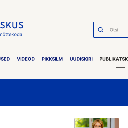
Otsi
 mõttekoda
USED
VIDEOD
PIKKSILM
UUDISKIRI
PUBLIKATSI