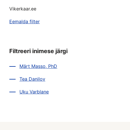
Vikerkaar.ee
Eemalda filter
Filtreeri inimese järgi
Märt Masso, PhD
Tea Danilov
Uku Varblane