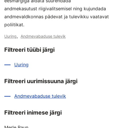
eesmärgiga aidata suurendada
andmekasutust riigivalitsemisel ning kujundada
andmevaldkonnas pädevat ja tulevikku vaatavat
poliitikat.
,
Uuring
Andmevabaduse tulevik
Filtreeri tüübi järgi
Uuring
Filtreeri uurimissuuna järgi
Andmevabaduse tulevik
Filtreeri inimese järgi
Merle Raun