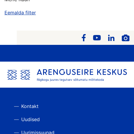
Eemalda filter
Riigikogu juures tegutsev sõltumatu mõttekoda
Kontakt
Uudised
Uurimissuunad