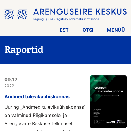
Jäta
menüü
vahele
Riigikogu juures tegutsev sõltumatu mõttekoda
EST
OTSI
MENÜÜ
Raportid
09.12
2022
Andmed tulevikuühiskonnas
Uuring „Andmed tulevikuühiskonnas“
on valminud Riigikantselei ja
Arenguseire Keskuse tellimusel