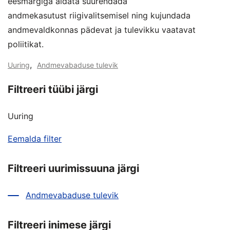
eesmärgiga aidata suurendada
andmekasutust riigivalitsemisel ning kujundada
andmevaldkonnas pädevat ja tulevikku vaatavat
poliitikat.
,
Uuring
Andmevabaduse tulevik
Filtreeri tüübi järgi
Uuring
Eemalda filter
Filtreeri uurimissuuna järgi
Andmevabaduse tulevik
Filtreeri inimese järgi