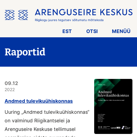
Jäta
menüü
vahele
Riigikogu juures tegutsev sõltumatu mõttekoda
EST
OTSI
MENÜÜ
Raportid
09.12
2022
Andmed tulevikuühiskonnas
Uuring „Andmed tulevikuühiskonnas“
on valminud Riigikantselei ja
Arenguseire Keskuse tellimusel