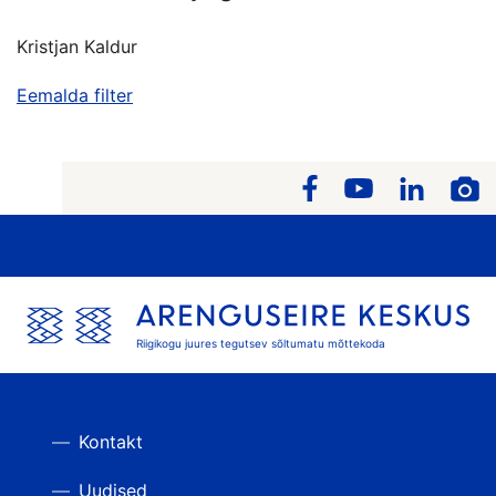
Kristjan Kaldur
Eemalda filter
Riigikogu juures tegutsev sõltumatu mõttekoda
Kontakt
Uudised