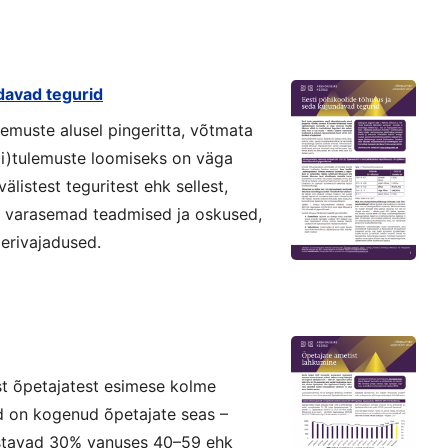
davad tegurid
lemuste alusel pingeritta, võtmata
pi)tulemuste loomiseks on väga
älistest teguritest ehk sellest,
te varasemad teadmised ja oskused,
 erivajadused.
st õpetajatest esimese kolme
id on kogenud õpetajate seas –
stavad 30% vanuses 40–59 ehk