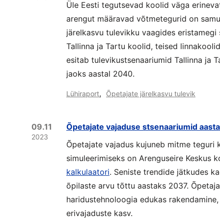
Üle Eesti tegutsevad koolid väga erineva
arengut määravad võtmetegurid on samut
järelkasvu tulevikku vaagides eristamegi 
Tallinna ja Tartu koolid, teised linnakool
esitab tulevikustsenaariumid Tallinna ja 
jaoks aastal 2040.
,
Lühiraport
Õpetajate järelkasvu tulevik
09.11
Õpetajate vajaduse stsenaariumid aast
2023
Õpetajate vajadus kujuneb mitme teguri k
simuleerimiseks on Arenguseire Keskus 
kalkulaatori
.
Seniste trendide jätkudes ka
õpilaste arvu tõttu aastaks 2037. Õpetaj
haridustehnoloogia edukas rakendamine, 
erivajaduste kasv.