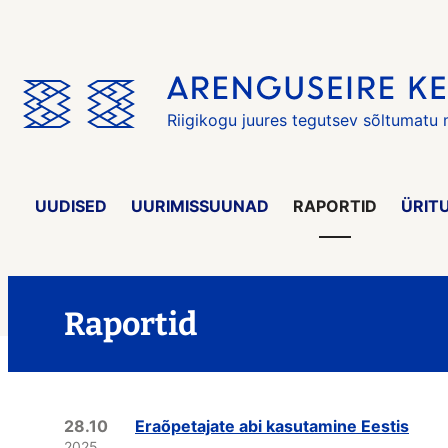
Jäta
menüü
vahele
Riigikogu juures tegutsev sõltumatu
UUDISED
UURIMISSUUNAD
RAPORTID
ÜRIT
Raportid
28.10
Eraõpetajate abi kasutamine Eestis
2025