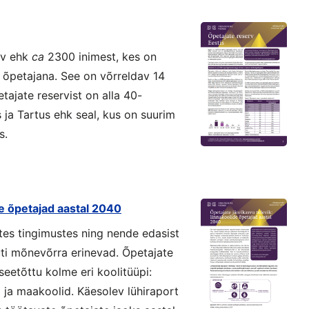
rv ehk
ca
2300 inimest, kes on
a õpetajana. See on võrreldav 14
ajate reservist on alla 40-
 ja Tartus ehk seal, kus on suurim
s.
de õpetajad aastal 2040
tes tingimustes ning nende edasist
i mõnevõrra erinevad. Õpetajate
seetõttu kolme eri koolitüüpi:
id ja maakoolid. Käesolev lühiraport