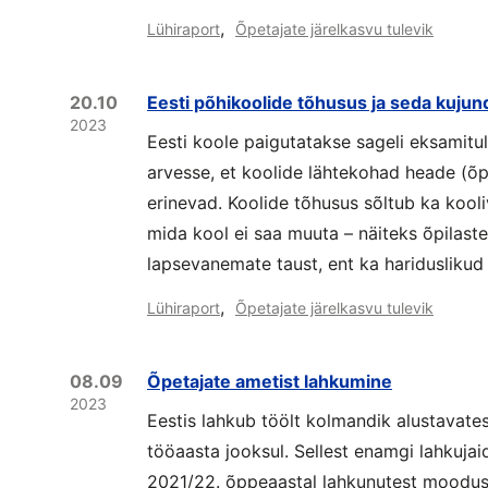
,
Lühiraport
Õpetajate järelkasvu tulevik
20.10
Eesti põhikoolide tõhusus ja seda kujun
2023
Eesti koole paigutatakse sageli eksamitu
arvesse, et koolide lähtekohad heade (õ
erinevad. Koolide tõhusus sõltub ka kooliv
mida kool ei saa muuta – näiteks õpilas
lapsevanemate taust, ent ka hariduslikud
,
Lühiraport
Õpetajate järelkasvu tulevik
08.09
Õpetajate ametist lahkumine
2023
Eestis lahkub töölt kolmandik alustavate
tööaasta jooksul. Sellest enamgi lahkuja
2021/22. õppeaastal lahkunutest moodu