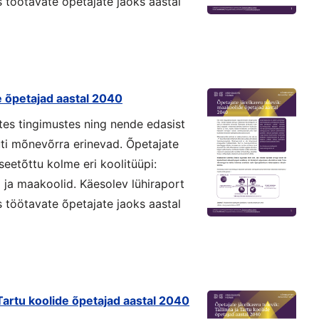
 töötavate õpetajate jaoks aastal
e õpetajad aastal 2040
tes tingimustes ning nende edasist
i mõnevõrra erinevad. Õpetajate
seetõttu kolme eri koolitüüpi:
id ja maakoolid. Käesolev lühiraport
 töötavate õpetajate jaoks aastal
 Tartu koolide õpetajad aastal 2040