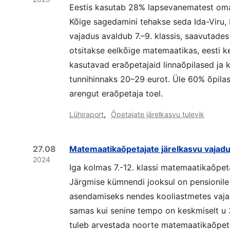
Eestis kasutab 28% lapsevanematest oma 
Kõige sagedamini tehakse seda Ida-Viru,
vajadus avaldub 7.–9. klassis, saavutades 
otsitakse eelkõige matemaatikas, eesti ke
kasutavad eraõpetajaid linnaõpilased ja 
tunnihinnaks 20–29 eurot. Üle 60% õpilas
arengut eraõpetaja toel.
,
Lühiraport
Õpetajate järelkasvu tulevik
27.08
Matemaatikaõpetajate järelkasvu vajadus
2024
Iga kolmas 7.-12. klassi matemaatikaõpe
Järgmise kümnendi jooksul on pensionile
asendamiseks nendes kooliastmetes vaja 
samas kui senine tempo on keskmiselt u 3
tuleb arvestada noorte matemaatikaõpet