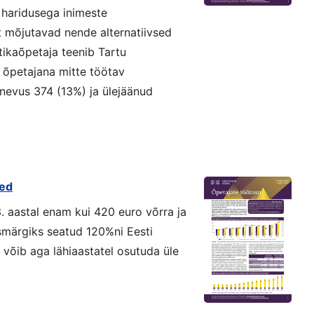
haridusega inimeste
t mõjutavad nende alternatiivsed
tikaõpetaja teenib Tartu
õpetajana mitte töötav
nevus 374 (13%) ja ülejäänud
ted
 aastal enam kui 420 euro võrra ja
smärgiks seatud 120%ni Eesti
võib aga lähiaastatel osutuda üle