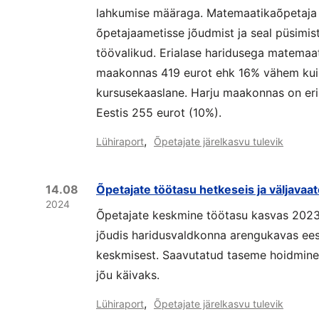
lahkumise määraga. Matemaatikaõpetaja 
õpetajaametisse jõudmist ja seal püsimis
töövalikud. Erialase haridusega matemaa
maakonnas 419 eurot ehk 16% vähem kui 
kursusekaaslane. Harju maakonnas on eri
Eestis 255 eurot (10%).
,
Lühiraport
Õpetajate järelkasvu tulevik
14.08
Õpetajate töötasu hetkeseis ja väljavaa
2024
Õpetajate keskmine töötasu kasvas 2023.
jõudis haridusvaldkonna arengukavas ee
keskmisest. Saavutatud taseme hoidmine 
jõu käivaks.
,
Lühiraport
Õpetajate järelkasvu tulevik