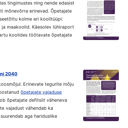
tes tingimustes ning nende edasist
i mõnevõrra erinevad. Õpetajate
seetõttu kolme eri koolitüüpi:
id ja maakoolid. Käesolev lühiraport
Tartu koolides töötavate õpetajate
ani 2040
oosmõjul. Erinevate tegurite mõju
koostanud
õpetajate vajaduse
ob õpetajate defitsiit väheneva
ate vajadust vähendab ka
suurendab aga hariduslike