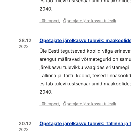
esitab tulevikustsenaariumid maakoolides
2040.
,
Lühiraport
Õpetajate järelkasvu tulevik
28.12
Õpetajate järelkasvu tulevik: maakoolid
2023
Üle Eesti tegutsevad koolid väga erineva
arengut määravad võtmetegurid on samut
järelkasvu tulevikku vaagides eristamegi 
Tallinna ja Tartu koolid, teised linnakool
esitab tulevikustsenaariumid maakoolides
2040.
,
Lühiraport
Õpetajate järelkasvu tulevik
20.12
Õpetajate järelkasvu tulevik: Tallinna ja
2023