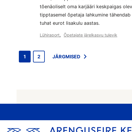
tõenäoliselt oma karjääri keskpaigas ole
tipptasemel õpetaja lahkumine tähendab k
tuhat eurot lisakulu aastas.
,
Lühiraport
Õpetajate järelkasvu tulevik
1
2
JÄRGMISED