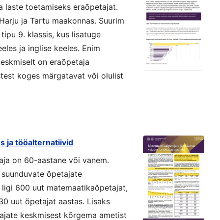
laste toetamiseks eraõpetajat.
 Harju ja Tartu maakonnas. Suurim
tipu 9. klassis, kus lisatuge
eles ja inglise keeles. Enim
keskmiselt on eraõpetaja
test koges märgatavat või olulist
 ja tööalternatiivid
taja on 60-aastane või vanem.
 suunduvate õpetajate
ligi 600 uut matemaatikaõpetajat,
0 uut õpetajat aastas. Lisaks
ajate keskmisest kõrgema ametist