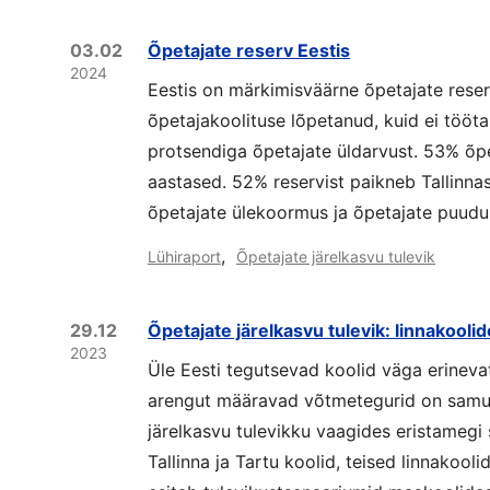
03.02
Õpetajate reserv Eestis
2024
Eestis on märkimisväärne õpetajate rese
õpetajakoolituse lõpetanud, kuid ei tööt
protsendiga õpetajate üldarvust. 53% õpet
aastased. 52% reservist paikneb Tallinnas
õpetajate ülekoormus ja õpetajate puudu
,
Lühiraport
Õpetajate järelkasvu tulevik
29.12
Õpetajate järelkasvu tulevik: linnakooli
2023
Üle Eesti tegutsevad koolid väga erineva
arengut määravad võtmetegurid on samut
järelkasvu tulevikku vaagides eristamegi 
Tallinna ja Tartu koolid, teised linnakool