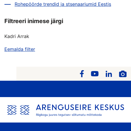
Rohepöörde trendid ja stsenaariumid Eestis
Filtreeri inimese järgi
Kadri Arrak
Eemalda filter
Riigikogu juures tegutsev sõltumatu mõttekoda