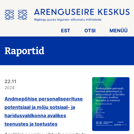
Jäta
menüü
vahele
Riigikogu juures tegutsev sõltumatu mõttekoda
EST
OTSI
MENÜÜ
Raportid
22.11
2024
Andmepõhise personaliseerituse
potentsiaal ja mõju sotsiaal- ja
haridusvaldkonna avalikes
teenustes ja toetustes