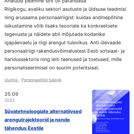
Analüüsi peamine siht oli parandada
Riigikogu, avaliku sektori asutuste ja üldsuse teadmisi
ning arusaama personaalriigist: kuidas andmepõhine
isikustamine võib lisaks teooriale ka konkreetsete
tegevuste ja näidete abil mõjutada kodanike
igapäevaelu ja riigi arengut tulevikus. Anti ülevaade
personaalriigi rakendusvõimalustest Eesti sotsiaal- ja
haridussektoris ning leiti teenused ja toetused, mille
personaliseerimisel on suurim potentsiaal.
,
Uuring
Personaalriigi tulevik
25.09
2023
Süvatehnoloogiate alternatiivsed
arengutrajektoorid ja nende
tähendus Eestile