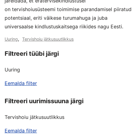
järeldada, et eratervisekindlustusel
on tervishoiusüsteemi toimimise parandamisel piiratud
potentsiaal, eriti väikese turumahuga ja juba
universaalse kindlustuskaitsega riikides nagu Eesti.
,
Uuring
Tervishoiu jätkusuutlikkus
Filtreeri tüübi järgi
Uuring
Eemalda filter
Filtreeri uurimissuuna järgi
Tervishoiu jätkusuutlikkus
Eemalda filter