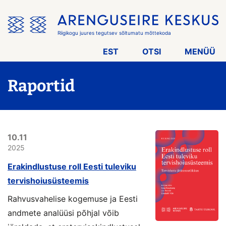
Jäta
menüü
vahele
Riigikogu juures tegutsev sõltumatu mõttekoda
EST
OTSI
MENÜÜ
Raportid
10.11
2025
Erakindlustuse roll Eesti tuleviku
tervishoiusüsteemis
Rahvusvahelise kogemuse ja Eesti
andmete analüüsi põhjal võib