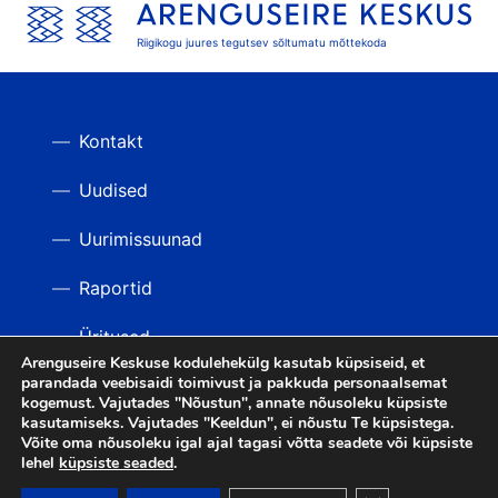
Riigikogu juures tegutsev sõltumatu mõttekoda
Kontakt
Uudised
Uurimissuunad
Raportid
Üritused
Arenguseire Keskuse kodulehekülg kasutab küpsiseid, et
parandada veebisaidi toimivust ja pakkuda personaalsemat
Videod
TAGASI ÜLES
kogemust. Vajutades "Nõustun", annate nõusoleku küpsiste
kasutamiseks. Vajutades "Keeldun", ei nõustu Te küpsistega.
Võite oma nõusoleku igal ajal tagasi võtta seadete või küpsiste
lehel
küpsiste seaded
.
LIITU UUDISKIRJAGA