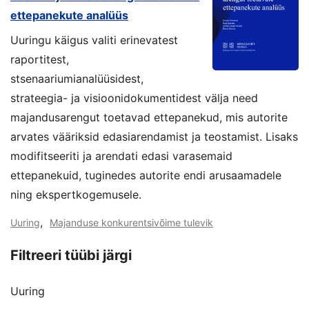
ettepanekute analüüs
Uuringu käigus valiti erinevatest
raportitest,
stsenaariumianalüüsidest,
strateegia- ja visioonidokumentidest välja need
majandusarengut toetavad ettepanekud, mis autorite
arvates vääriksid edasiarendamist ja teostamist. Lisaks
modifitseeriti ja arendati edasi varasemaid
ettepanekuid, tuginedes autorite endi arusaamadele
ning ekspertkogemusele.
,
Uuring
Majanduse konkurentsivõime tulevik
Filtreeri tüübi järgi
Uuring