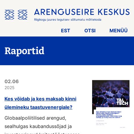
Jäta
menüü
vahele
Riigikogu juures tegutsev sõltumatu mõttekoda
EST
OTSI
MENÜÜ
Raportid
02.06
2025
Kes võidab ja kes maksab kinni
ülemineku taastuvenergiale?
Globaalpoliitilised arengud,
sealhulgas kaubandussõjad ja