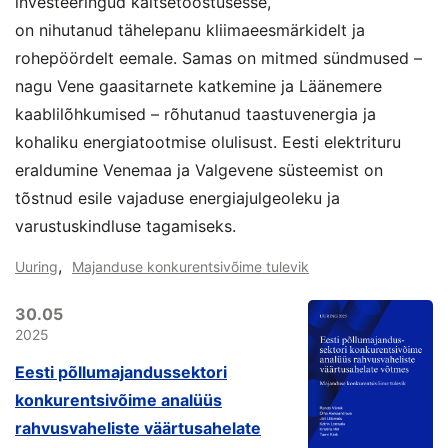
investeeringud kaitsetööstusesse,
on nihutanud tähelepanu kliimaeesmärkidelt ja
rohepöördelt eemale. Samas on mitmed sündmused –
nagu Vene gaasitarnete katkemine ja Läänemere
kaablilõhkumised – rõhutanud taastuvenergia ja
kohaliku energiatootmise olulisust. Eesti elektrituru
eraldumine Venemaa ja Valgevene süsteemist on
tõstnud esile vajaduse energiajulgeoleku ja
varustuskindluse tagamiseks.
,
Uuring
Majanduse konkurentsivõime tulevik
30.05
2025
Eesti põllumajandussektori
konkurentsivõime analüüs
rahvusvaheliste väärtusahelate