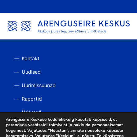
Riigikogu juures tegutsev sõltumatu mõttekoda
Kontakt
Uudised
Uurimissuunad
Raportid
Üritused
Arenguseire Keskuse kodulehekülg kasutab küpsiseid, et
parandada veebisaidi toimivust ja pakkuda personaalsemat
Videod
TAGASI ÜLES
kogemust. Vajutades "Nõustun", annate nõusoleku küpsiste
kasutamiseks. Vajutades "Keeldun", ei nõustu Te küpsistega.