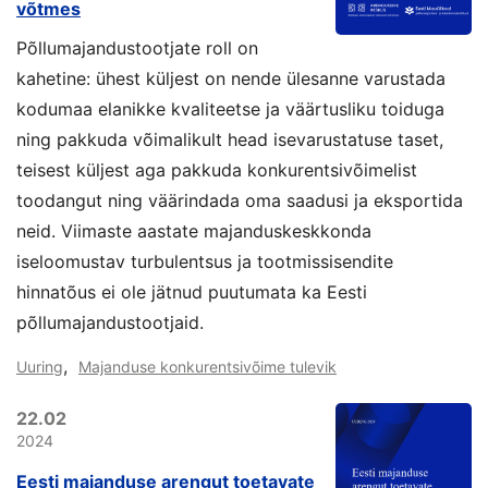
võtmes
Põllumajandustootjate roll on
kahetine: ühest küljest on nende ülesanne varustada
kodumaa elanikke kvaliteetse ja väärtusliku toiduga
ning pakkuda võimalikult head isevarustatuse taset,
teisest küljest aga pakkuda konkurentsivõimelist
toodangut ning väärindada oma saadusi ja eksportida
neid. Viimaste aastate majanduskeskkonda
iseloomustav turbulentsus ja tootmissisendite
hinnatõus ei ole jätnud puutumata ka Eesti
põllumajandustootjaid.
,
Uuring
Majanduse konkurentsivõime tulevik
22.02
2024
Eesti majanduse arengut toetavate