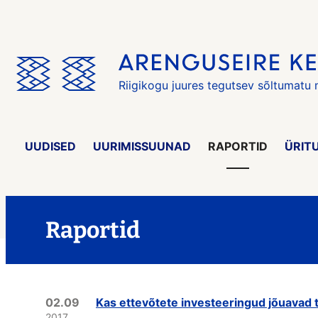
Jäta
menüü
vahele
Riigikogu juures tegutsev sõltumatu
UUDISED
UURIMISSUUNAD
RAPORTID
ÜRIT
Raportid
02.09
Kas ettevõtete investeeringud jõuavad 
2017