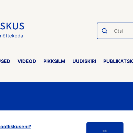
Otsi
 mõttekoda
USED
VIDEOD
PIKKSILM
UUDISKIRI
PUBLIKATSI
tootlikkuseni?