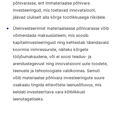
põhivarasse, ent immateriaalse põhivara
investeeringud, mis toetavad innovatsiooni,
jäävad oluliselt alla kõrge tootlikkusega riikidele.
Üleinvesteerimist materiaalsesse põhivarasse võib
võimendada maksusüsteem, mis soosib
kapitaliinvesteeringuid ning kehtestab täiendavaid
koormisi inimressursile, näiteks kõrgete
tööjõumaksudena, või ei soosi teadus- ja
arendustegevust ning innovatsiooni uute toodete,
teenuste ja tehnoloogiate valdkonnas. Samuti
võib materiaalse põhivara investeeringute suure
osakaalu tingida ettevõtete laenusõltuvus, mis
eeldab investeeritava vara kõlblikkust
laenutagatiseks.