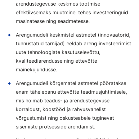
arendustegevuse keskmes tootmise
efektiivsemaks muutmine, tehes investeeringuid
masinatesse ning seadmetesse.
Arengumudeli keskmistel astmetel (innovaatorid,
tunnustatud tarnijad) eeldab areng investeerimist
uute tehnoloogiate kasutuselevõttu,
kvaliteediarendusse ning ettevõtte
mainekujundusse.
Arengumudeli kõrgematel astmetel pööratakse
enam tähelepanu ettevõtte teadmusjuhtimisele,
mis hõlmab teadus- ja arendustegevuse
korraldust, koostööd ja rahvusvahelist
võrgustumist ning oskusteabele tuginevat
sisemiste protsesside arendamist.