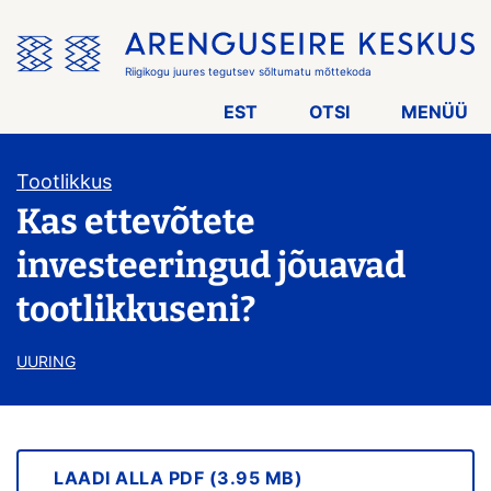
Jäta
menüü
vahele
Riigikogu juures tegutsev sõltumatu mõttekoda
EST
OTSI
MENÜÜ
Tootlikkus
Kas ettevõtete
investeeringud jõuavad
tootlikkuseni?
UURING
LAADI ALLA PDF (3.95 MB)