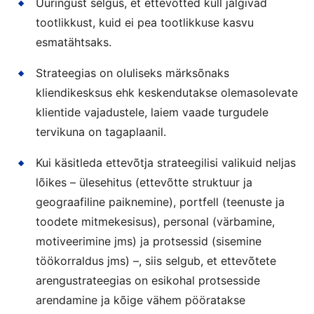
Uuringust selgus, et ettevõtted küll jälgivad
tootlikkust, kuid ei pea tootlikkuse kasvu
esmatähtsaks.
Strateegias on oluliseks märksõnaks
kliendikesksus ehk keskendutakse olemasolevate
klientide vajadustele, laiem vaade turgudele
tervikuna on tagaplaanil.
Kui käsitleda ettevõtja strateegilisi valikuid neljas
lõikes – ülesehitus (ettevõtte struktuur ja
geograafiline paiknemine), portfell (teenuste ja
toodete mitmekesisus), personal (värbamine,
motiveerimine jms) ja protsessid (sisemine
töökorraldus jms) –, siis selgub, et ettevõtete
arengustrateegias on esikohal protsesside
arendamine ja kõige vähem pööratakse