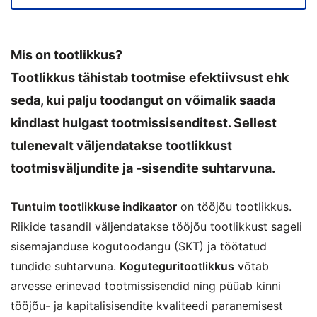
Mis on tootlikkus?
Tootlikkus tähistab tootmise efektiivsust ehk
seda, kui palju toodangut on võimalik saada
kindlast hulgast tootmissisenditest. Sellest
tulenevalt väljendatakse tootlikkust
tootmisväljundite ja -sisendite suhtarvuna.
Tuntuim tootlikkuse indikaator
on tööjõu tootlikkus.
Riikide tasandil väljendatakse tööjõu tootlikkust sageli
sisemajanduse kogutoodangu (SKT) ja töötatud
tundide suhtarvuna.
Koguteguritootlikkus
võtab
arvesse erinevad tootmissisendid ning püüab kinni
tööjõu- ja kapitalisisendite kvaliteedi paranemisest