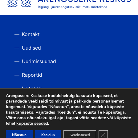
Riigikogu juures tegutsev sõltumatu mõttekoda
Kontakt
Uudised
Uurimissuunad
Raportid
Üritused
Arenguseire Keskuse kodulehekülg kasutab küpsiseid, et
parandada veebisaidi toimivust ja pakkuda personaalsemat
Videod
TAGASI ÜLES
kogemust. Vajutades "Nõustun", annate nõusoleku küpsiste
kasutamiseks. Vajutades "Keeldun", ei nõustu Te küpsistega.
Võite oma nõusoleku igal ajal tagasi võtta seadete või küpsiste
lehel
küpsiste seaded
.
LIITU UUDISKIRJAGA
Close GDPR Cooki
Nõustun
Keeldun
Seadistused