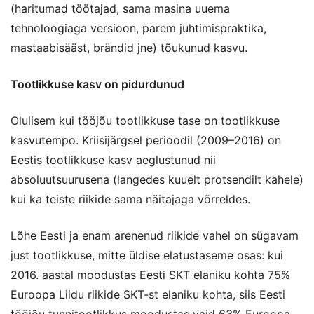
(haritumad töötajad, sama masina uuema
tehnoloogiaga versioon, parem juhtimispraktika,
mastaabisääst, brändid jne) tõukunud kasvu.
Tootlikkuse kasv on pidurdunud
Olulisem kui tööjõu tootlikkuse tase on tootlikkuse
kasvutempo. Kriisijärgsel perioodil (2009–2016) on
Eestis tootlikkuse kasv aeglustunud nii
absoluutsuurusena (langedes kuuelt protsendilt kahele)
kui ka teiste riikide sama näitajaga võrreldes.
Lõhe Eesti ja enam arenenud riikide vahel on sügavam
just tootlikkuse, mitte üldise elatustaseme osas: kui
2016. aastal moodustas Eesti SKT elaniku kohta 75%
Euroopa Liidu riikide SKT-st elaniku kohta, siis Eesti