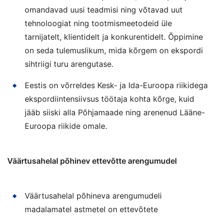
omandavad uusi teadmisi ning võtavad uut
tehnoloogiat ning tootmismeetodeid üle
tarnijatelt, klientidelt ja konkurentidelt. Õppimine
on seda tulemuslikum, mida kõrgem on ekspordi
sihtriigi turu arengutase.
Eestis on võrreldes Kesk- ja Ida-Euroopa riikidega
ekspordiintensiivsus töötaja kohta kõrge, kuid
jääb siiski alla Põhjamaade ning arenenud Lääne-
Euroopa riikide omale.
Väärtusahelal põhinev ettevõtte arengumudel
Väärtusahelal põhineva arengumudeli
madalamatel astmetel on ettevõtete