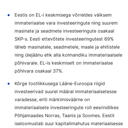
Eestis on EL-i keskmisega võrreldes väiksem
immateriaalse vara investeeringute ning suurem
masinate ja seadmete investeeringute osakaal
SKP-s. Eesti ettevõtete investeeringutest 69%
läheb masinatele, seadmetele, maale ja ehitistele
ning ülejäänu ehk alla kolmandiku immateriaalsele
põhivarale. EL-is keskmiselt on immateriaalse
põhivara osakaal 37%.
Kõrge tootlikkusega Lääne-Euroopa riigid
investeerivad suurel määral immateriaalsetesse
varadesse, eriti märkimisväärne on
immateriaalsete investeeringute roll eesrindlikes
Põhjamaades Norras, Taanis ja Soomes. Eestit
iseloomustab suur kapitalimahutus materiaalsesse