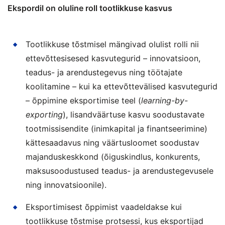
Ekspordil on oluline roll tootlikkuse kasvus
Tootlikkuse tõstmisel mängivad olulist rolli nii
ettevõttesisesed kasvutegurid – innovatsioon,
teadus- ja arendustegevus ning töötajate
koolitamine – kui ka ettevõttevälised kasvutegurid
– õppimine eksportimise teel (
learning-by-
exporting
), lisandväärtuse kasvu soodustavate
tootmissisendite (inimkapital ja finantseerimine)
kättesaadavus ning väärtusloomet soodustav
majanduskeskkond (õiguskindlus, konkurents,
maksusoodustused teadus- ja arendustegevusele
ning innovatsioonile).
Eksportimisest õppimist vaadeldakse kui
tootlikkuse tõstmise protsessi, kus eksportijad