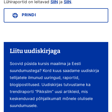
Lühiraportid on leitavad
SIIN
ja
SIIN
.
PRINDI
Liitu uudiskirjaga
Soovid püsida kursis maailma ja Eesti
suundumustega? Kord kuus saadame uudiskirja
tellijatele ilmunud uuringud, raportid,
blogipostitused. Uudiskirjas tutvustame ka
trendiraporti “Pikksilm” uusi artikleid, mis
keskenduvad põhjalikumalt mõnele olulisele
suundumusele.