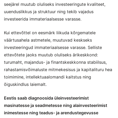
seejärel muutub oluliseks investeeringute kvaliteet,
uuenduslikkus ja struktuur ning tekib vajadus
investeerida immateriaalsesse varasse.
Kui ettevõttel on eesmärk liikuda kõrgematele
väärtusahela astmetele, muutuvad keskseks
investeeringud immateriaalsesse varasse. Selliste
ettevõtete jaoks muutub oluliseks ärikeskkond:
turumaht, majandus- ja finantskeskkonna stabiilsus,
rahastamisvõimaluste mitmekesisus ja kapitalituru hea
toimimine, intellektuaalomandi kaitstus ning
õiguskindlus laiemalt.
Eestis saab diagnoosida üleinvesteerimist
masinatesse ja seadmetesse ning alainvesteerimist
inimestesse ning teadus- ja arendustegevusse