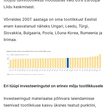
tööjõu tunnitootlikkus moodustas vaid 63% Euroopa
Liidu keskmisest.
Võrreldes 2007. aastaga on oma tootlikkust Eestist
enam kasvatanud näiteks Ungari, Leedu, Türgi,
Slovakkia, Bulgaaria, Poola, Lõuna-Korea, Rumeenia ja
Iirimaa.
Eri tüüpi investeeringutel on erinev mõju tootlikkusele
Investeeringud materiaalse põhivara laiendamisse
teenivad tootlikkuse kasvu üksnes teatud punktini,