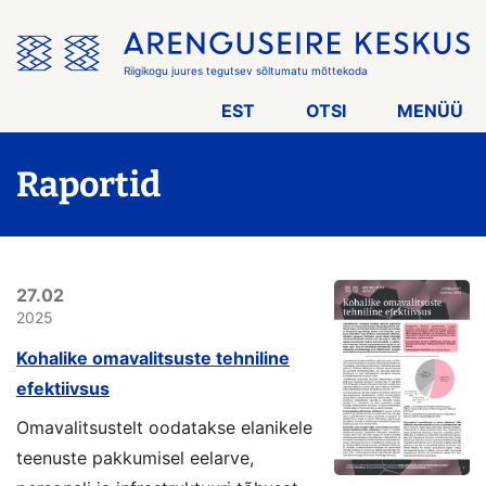
Jäta
menüü
vahele
Riigikogu juures tegutsev sõltumatu mõttekoda
EST
OTSI
MENÜÜ
Raportid
27.02
2025
Kohalike omavalitsuste tehniline
efektiivsus
Omavalitsustelt oodatakse elanikele
teenuste pakkumisel eelarve,