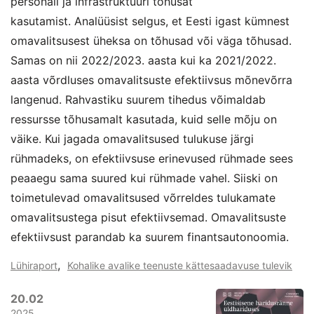
personali ja infrastruktuuri tõhusat
kasutamist. Analüüsist selgus, et Eesti igast kümnest
omavalitsusest üheksa on tõhusad või väga tõhusad.
Samas on nii 2022/2023. aasta kui ka 2021/2022.
aasta võrdluses omavalitsuste efektiivsus mõnevõrra
langenud. Rahvastiku suurem tihedus võimaldab
ressursse tõhusamalt kasutada, kuid selle mõju on
väike. Kui jagada omavalitsused tulukuse järgi
rühmadeks, on efektiivsuse erinevused rühmade sees
peaaegu sama suured kui rühmade vahel. Siiski on
toimetulevad omavalitsused võrreldes tulukamate
omavalitsustega pisut efektiivsemad. Omavalitsuste
efektiivsust parandab ka suurem finantsautonoomia.
,
Lühiraport
Kohalike avalike teenuste kättesaadavuse tulevik
20.02
2025