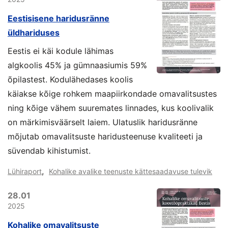
Eestisisene haridusränne
üldhariduses
Eestis ei käi kodule lähimas
algkoolis 45% ja gümnaasiumis 59%
õpilastest. Kodulähedases koolis
käiakse kõige rohkem maapiirkondade omavalitsustes
ning kõige vähem suuremates linnades, kus koolivalik
on märkimisväärselt laiem. Ulatuslik haridusränne
mõjutab omavalitsuste haridusteenuse kvaliteeti ja
süvendab kihistumist.
,
Lühiraport
Kohalike avalike teenuste kättesaadavuse tulevik
28.01
2025
Kohalike omavalitsuste