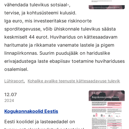
vähendada tulevikus sotsiaal-,
tervise, ja kohtusüsteemi kulusid.
Iga euro, mis investeeritakse riskinoorte
sporditegevusse, võib ühiskonnale tulevikus säästa
keskmiselt 44 eurot. Huviharidus on kättesaadavam
haritumate ja rikkamate vanemate lastele ja pigem
linnapiirkonnas. Suurim puudujääk on hariduslike
erivajadustega laste ebapiisav toetamine huvihariduses
osalemisel.
,
Lühiraport
Kohalike avalike teenuste kättesaadavuse tulevik
12.07
2024
Kogukonnakoolid Eestis
Eesti koolidel ja lasteaedadel on