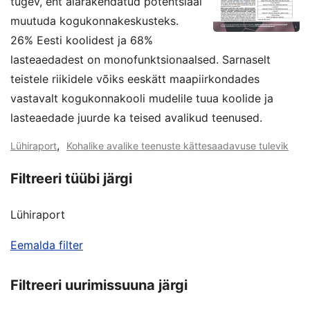
tugev, ent alarakendatud potentsiaal
muutuda kogukonnakeskusteks.
26% Eesti koolidest ja 68%
lasteaedadest on monofunktsionaalsed. Sarnaselt
teistele riikidele võiks eeskätt maapiirkondades
vastavalt kogukonnakooli mudelile tuua koolide ja
lasteaedade juurde ka teised avalikud teenused.
,
Lühiraport
Kohalike avalike teenuste kättesaadavuse tulevik
Filtreeri tüübi järgi
Lühiraport
Eemalda filter
Filtreeri uurimissuuna järgi