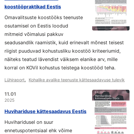
koostööpraktikad Eestis
Omavalitsuste koostööks teenuste
osutamisel on Eestis loodud
mitmeid võimalusi pakkuv
seadusandlik raamistik, kuid erinevalt mõnest teisest
riigist puuduvad kohustusliku koostöö kriteeriumid,
näiteks teatud lävendist väiksem elanike arv, mille
korral on KOVil kohustus teistega koostööd teha.
,
Lühiraport
Kohalike avalike teenuste kättesaadavuse tulevik
11.01
2025
Huvihariduse kättesaadavus Eestis
Huviharidusel on suur
ennetuspotentsiaal ehk võime