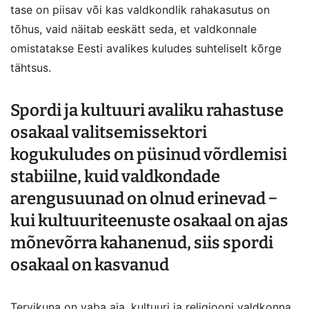
tase on piisav või kas valdkondlik rahakasutus on
tõhus, vaid näitab eeskätt seda, et valdkonnale
omistatakse Eesti avalikes kuludes suhteliselt kõrge
tähtsus.
Spordi ja kultuuri avaliku rahastuse
osakaal valitsemissektori
kogukuludes on püsinud võrdlemisi
stabiilne, kuid valdkondade
arengusuunad on olnud erinevad −
kui kultuuriteenuste osakaal on ajas
mõnevõrra kahanenud, siis spordi
osakaal on kasvanud
Tervikuna on vaba aja, kultuuri ja religiooni valdkonna