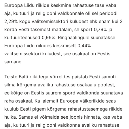
Euroopa Liidu riikide keskmine rahastuse tase vaba
aja, kultuuri ja religiooni valdkonnale oli sel perioodil
2,29% kogu valitsemissektori kuludest ehk enam kui 2
korda Eesti tasemest madalam, sh sport 0,79% ja
kultuuriteenused 0,96%. Ringhäälingule suunatakse
Euroopa Liidu riikides keskmiselt 0,44%
valitsemissektori kuludest, see osakaal on Eestis
sarnane.
Teiste Balti riikidega võrreldes paistab Eesti samuti
silma kõrgema avaliku rahastuse osakaalu poolest,
eelkõige on Eestis suurem spordivaldkonda suunatava
raha osakaal. Ka laiemalt Euroopa väikeriikide seas
kuulub Eesti pigem kõrgema rahastustasemega riikide
hulka. Samas ei võimalda see joonis hinnata, kas vaba
aja, kultuuri ja religiooni valdkonna avaliku rahastuse