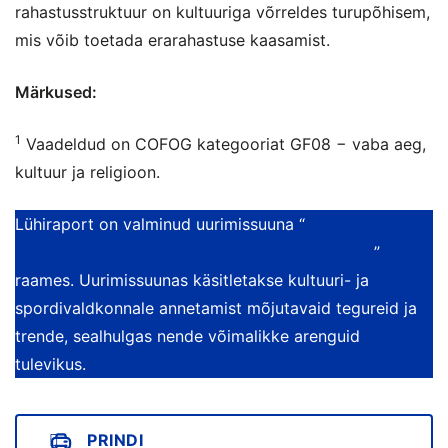
rahastusstruktuur on kultuuriga võrreldes turupõhisem,
mis võib toetada erarahastuse kaasamist.
Märkused:
1
Vaadeldud on COFOG kategooriat GF08 − vaba aeg,
kultuur ja religioon.
Lühiraport on valminud uurimissuuna “
Eraraha
kaasamise tulevik kultuuri- ja spordivaldkonnas
”
raames. Uurimissuunas käsitletakse kultuuri- ja
spordivaldkonnale annetamist mõjutavaid tegureid ja
trende, sealhulgas nende võimalikke arenguid
tulevikus.
PRINDI