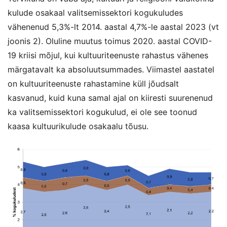
kulude osakaal valitsemissektori kogukuludes
vähenenud 5,3%-lt 2014. aastal 4,7%-le aastal 2023 (vt
joonis 2). Oluline muutus toimus 2020. aastal COVID-
19 kriisi mõjul, kui kultuuriteenuste rahastus vähenes
märgatavalt ka absoluutsummades. Viimastel aastatel
on kultuuriteenuste rahastamine küll jõudsalt
kasvanud, kuid kuna samal ajal on kiiresti suurenenud
ka valitsemissektori kogukulud, ei ole see toonud
kaasa kultuurikulude osakaalu tõusu.