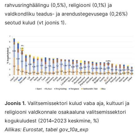
rahvusringhäälingu (0,5%), religiooni (0,1%) ja
valdkondliku teadus- ja arendustegevusega (0,26%)
seotud kulud (vt joonis 1).
Joonis 1.
Valitsemissektori kulud vaba aja, kultuuri ja
religiooni valdkonnale osakaaluna valitsemissektori
kogukuludest (2014
–
2023 keskmine, %)
Allikas: Eurostat, tabel gov_10a_exp