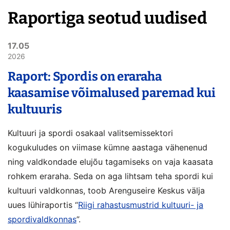
Raportiga seotud uudised
17.05
2026
Raport: Spordis on eraraha
kaasamise võimalused paremad kui
kultuuris
Kultuuri ja spordi osakaal valitsemissektori
kogukuludes on viimase kümne aastaga vähenenud
ning valdkondade elujõu tagamiseks on vaja kaasata
rohkem eraraha. Seda on aga lihtsam teha spordi kui
kultuuri valdkonnas, toob Arenguseire Keskus välja
uues lühiraportis “
Riigi rahastusmustrid kultuuri- ja
spordivaldkonnas
”.