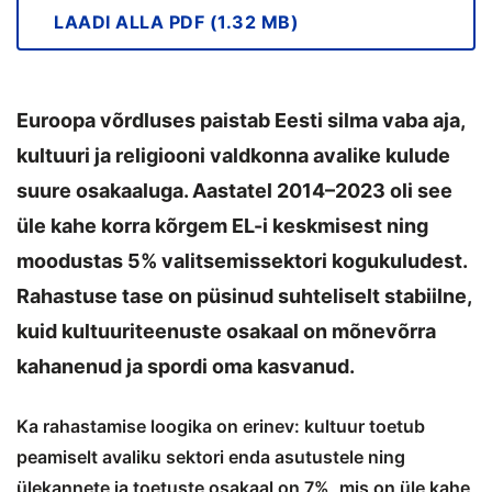
LAADI ALLA PDF (1.32 MB)
Euroopa võrdluses paistab Eesti silma vaba aja,
kultuuri ja religiooni valdkonna avalike kulude
suure osakaaluga. Aastatel 2014–2023 oli see
üle kahe korra kõrgem EL-i keskmisest ning
moodustas 5% valitsemissektori kogukuludest.
Rahastuse tase on püsinud suhteliselt stabiilne,
kuid kultuuriteenuste osakaal on mõnevõrra
kahanenud ja spordi oma kasvanud.
Ka rahastamise loogika on erinev: kultuur toetub
peamiselt avaliku sektori enda asutustele ning
ülekannete ja toetuste osakaal on 7%, mis on üle kahe