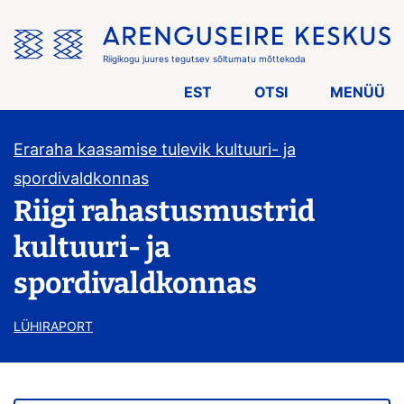
Jäta
menüü
vahele
Riigikogu juures tegutsev sõltumatu mõttekoda
EST
OTSI
MENÜÜ
Eraraha kaasamise tulevik kultuuri- ja
spordivaldkonnas
Riigi rahastusmustrid
kultuuri- ja
spordivaldkonnas
LÜHIRAPORT