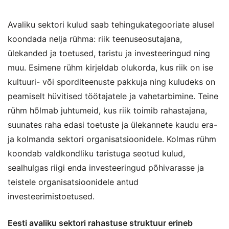
Avaliku sektori kulud saab tehingukategooriate alusel
koondada nelja rühma: riik teenuseosutajana,
ülekanded ja toetused, taristu ja investeeringud ning
muu. Esimene rühm kirjeldab olukorda, kus riik on ise
kultuuri- või sporditeenuste pakkuja ning kuludeks on
peamiselt hüvitised töötajatele ja vahetarbimine. Teine
rühm hõlmab juhtumeid, kus riik toimib rahastajana,
suunates raha edasi toetuste ja ülekannete kaudu era-
ja kolmanda sektori organisatsioonidele. Kolmas rühm
koondab valdkondliku taristuga seotud kulud,
sealhulgas riigi enda investeeringud põhivarasse ja
teistele organisatsioonidele antud
investeerimistoetused.
Eesti avaliku sektori rahastuse struktuur erineb