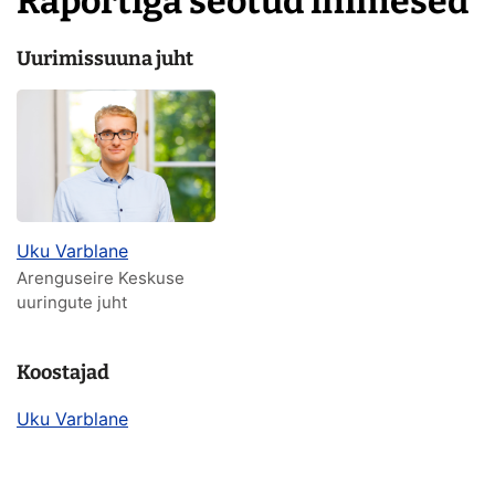
Raportiga seotud inimesed
Uurimissuuna juht
Uku Varblane
Arenguseire Keskuse
uuringute juht
Koostajad
Uku Varblane