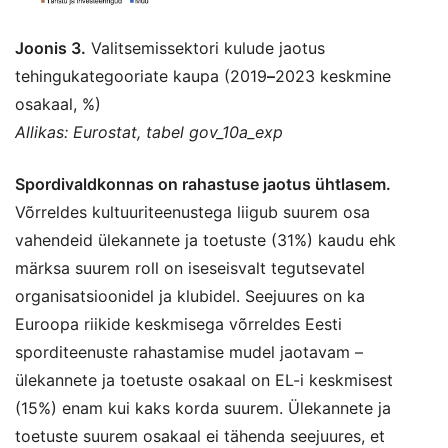
Joonis 3.
Valitsemissektori kulude jaotus
tehingukategooriate kaupa (2019
–
2023 keskmine
osakaal, %)
Allikas: Eurostat, tabel gov_10a_exp
Spordivaldkonnas on rahastuse jaotus ühtlasem.
Võrreldes kultuuriteenustega liigub suurem osa
vahendeid ülekannete ja toetuste (31%) kaudu ehk
märksa suurem roll on iseseisvalt tegutsevatel
organisatsioonidel ja klubidel. Seejuures on ka
Euroopa riikide keskmisega võrreldes Eesti
sporditeenuste rahastamise mudel jaotavam –
ülekannete ja toetuste osakaal on EL-i keskmisest
(15%) enam kui kaks korda suurem. Ülekannete ja
toetuste suurem osakaal ei tähenda seejuures, et