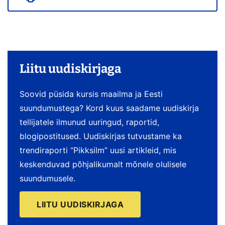
Liitu uudiskirjaga
Soovid püsida kursis maailma ja Eesti
suundumustega? Kord kuus saadame uudiskirja
tellijatele ilmunud uuringud, raportid,
blogipostitused. Uudiskirjas tutvustame ka
trendiraporti “Pikksilm” uusi artikleid, mis
keskenduvad põhjalikumalt mõnele olulisele
suundumusele.
LIITU UUDISKIRJAGA