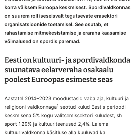
korra väiksem Euroopa keskmisest. Spordivaldkonnas
on suurem roll iseseisvalt tegutsevate erasektori
organisatsioonide toetamisel. See osutab, et
rahastamise mitmekesistamise ja eraraha kaasamise
võimalused on spordis paremad.
Eesti on kultuuri- ja spordivaldkonda
suunatava eelarveraha osakaalu
poolest Euroopas esimeste seas
Aastatel 2014−2023 moodustasid vaba aja, kultuuri ja
1
religiooni valdkonnaga
seotud kulud Eestis perioodi
keskmisena 5% kogu valitsemissektori kuludest, sh
sport 1,29% ja kultuuriteenused 2,4%. Laiema
kultuurivaldkonna käsitluse alla kuuluvad ka