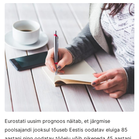
Eurostati uusim prognoos näitab, et järgmise
poolsajandi jooksul tõuseb Eestis oodatav eluiga 85
aastani ning oodatav tööelu võib pikeneda 45 aastani.