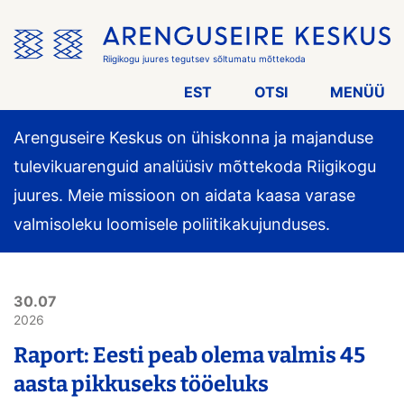
Jäta
menüü
vahele
Riigikogu juures tegutsev sõltumatu mõttekoda
EST
OTSI
MENÜÜ
Arenguseire Keskus on ühiskonna ja majanduse
tulevikuarenguid analüüsiv mõttekoda Riigikogu
juures. Meie missioon on aidata kaasa varase
valmisoleku loomisele poliitikakujunduses.
30.07
2026
Raport: Eesti peab olema valmis 45
aasta pikkuseks tööeluks