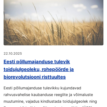
22.10.2025
Eesti põllumajanduse tulevik
toidujulgeoleku, rohepöörde ja
biorevolutsiooni risttuultes
Eesti põllumajanduse tulevikku kujundavad
rahvusvahelise kaubanduse reeglite ja võimaluste
muutumine, vajadus kindlustada toidujulgeolek ning