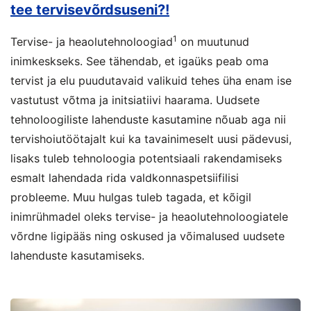
tee tervisevõrdsuseni?!
1
Tervise- ja heaolutehnoloogiad
on muutunud
inimkeskseks. See tähendab, et igaüks peab oma
tervist ja elu puudutavaid valikuid tehes üha enam ise
vastutust võtma ja initsiatiivi haarama. Uudsete
tehnoloogiliste lahenduste kasutamine nõuab aga nii
tervishoiutöötajalt kui ka tavainimeselt uusi pädevusi,
lisaks tuleb tehnoloogia potentsiaali rakendamiseks
esmalt lahendada rida valdkonnaspetsiifilisi
probleeme. Muu hulgas tuleb tagada, et kõigil
inimrühmadel oleks tervise- ja heaolutehnoloogiatele
võrdne ligipääs ning oskused ja võimalused uudsete
lahenduste kasutamiseks.