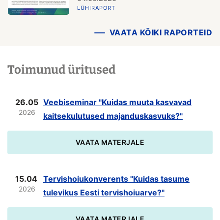
LÜHIRAPORT
VAATA KÕIKI RAPORTEID
Toimunud üritused
26.05
Veebiseminar "Kuidas muuta kasvavad
2026
kaitsekulutused majanduskasvuks?"
VAATA MATERJALE
15.04
Tervishoiukonverents "Kuidas tasume
2026
tulevikus Eesti tervishoiuarve?"
VAATA MATERJALE