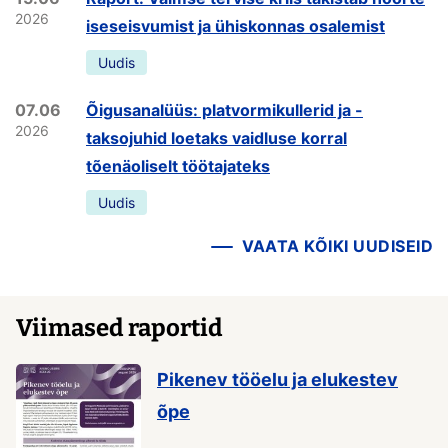
2026
iseseisvumist ja ühiskonnas osalemist
Uudis
07.06
Õigusanalüüs: platvormikullerid ja -
2026
taksojuhid loetaks vaidluse korral
tõenäoliselt töötajateks
Uudis
VAATA KÕIKI UUDISEID
Viimased raportid
Pikenev tööelu ja elukestev
õpe