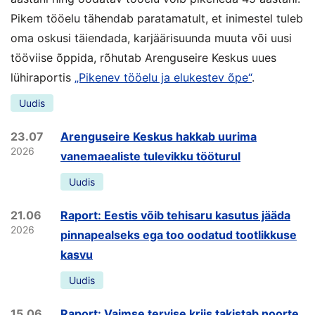
Pikem tööelu tähendab paratamatult, et inimestel tuleb
oma oskusi täiendada, karjäärisuunda muuta või uusi
tööviise õppida, rõhutab Arenguseire Keskus uues
lühiraportis
„Pikenev tööelu ja elukestev õpe“
.
Uudis
23.07
Arenguseire Keskus hakkab uurima
2026
vanemaealiste tulevikku tööturul
Uudis
21.06
Raport: Eestis võib tehisaru kasutus jääda
2026
pinnapealseks ega too oodatud tootlikkuse
kasvu
Uudis
15.06
Raport: Vaimse tervise kriis takistab noorte