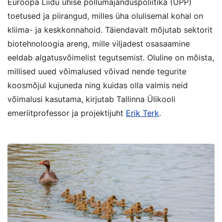
Euroopa Liidu ühise põllumajanduspoliitika (ÜPP)
toetused ja piirangud, milles üha olulisemal kohal on
kliima- ja keskkonnahoid. Täiendavalt mõjutab sektorit
biotehnoloogia areng, mille viljadest osasaamine
eeldab algatusvõimelist tegutsemist. Oluline on mõista,
millised uued võimalused võivad nende tegurite
koosmõjul kujuneda ning kuidas olla valmis neid
võimalusi kasutama, kirjutab Tallinna Ülikooli
emeriitprofessor ja projektijuht
Erik Terk
.