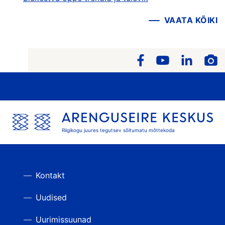
VAATA KÕIKI
Riigikogu juures tegutsev sõltumatu mõttekoda
Kontakt
Uudised
Uurimissuunad