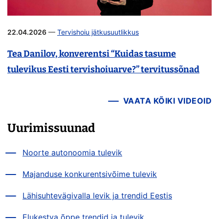
22.04.2026
—
Tervishoiu jätkusuutlikkus
Tea Danilov, konverentsi “Kuidas tasume
tulevikus Eesti tervishoiuarve?” tervitussõnad
VAATA KÕIKI VIDEOID
Uurimissuunad
Noorte autonoomia tulevik
Majanduse konkurentsivõime tulevik
Lähisuhtevägivalla levik ja trendid Eestis
Elukestva õppe trendid ja tulevik