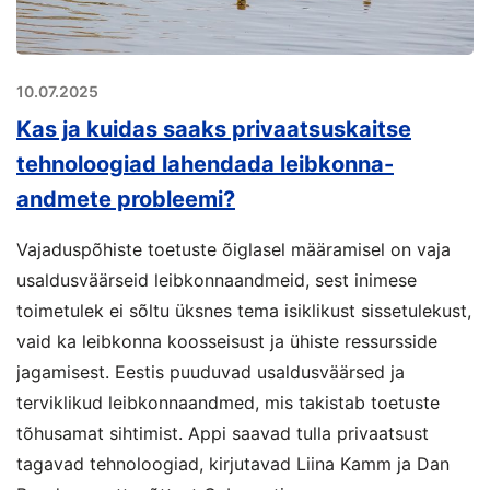
10.07.2025
Kas ja kuidas saaks privaatsuskaitse
tehnoloogiad lahendada leibkonna-
andmete probleemi?
Vajaduspõhiste toetuste õiglasel määramisel on vaja
usaldusväärseid leibkonnaandmeid, sest inimese
toimetulek ei sõltu üksnes tema isiklikust sissetulekust,
vaid ka leibkonna koosseisust ja ühiste ressursside
jagamisest. Eestis puuduvad usaldusväärsed ja
terviklikud leibkonnaandmed, mis takistab toetuste
tõhusamat sihtimist. Appi saavad tulla privaatsust
tagavad tehnoloogiad, kirjutavad Liina Kamm ja Dan