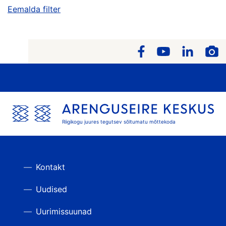
Eemalda filter
Riigikogu juures tegutsev sõltumatu mõttekoda
Kontakt
Uudised
Uurimissuunad