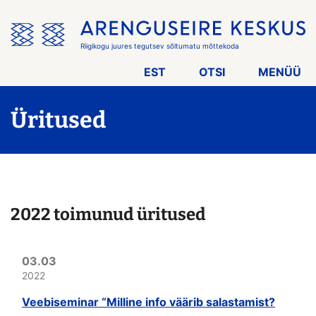
Jäta
menüü
vahele
Riigikogu juures tegutsev sõltumatu mõttekoda
EST
OTSI
MENÜÜ
Üritused
2022 toimunud üritused
03.03
2022
Veebiseminar “Milline info väärib salastamist?