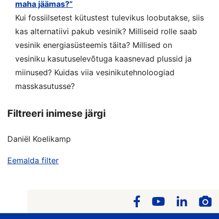
maha jäämas?”
Kui fossiilsetest kütustest tulevikus loobutakse, siis
kas alternatiivi pakub vesinik? Milliseid rolle saab
vesinik energiasüsteemis täita? Millised on
vesiniku kasutuselevõtuga kaasnevad plussid ja
miinused? Kuidas viia vesinikutehnoloogiad
masskasutusse?
Filtreeri inimese järgi
Daniël Koelikamp
Eemalda filter