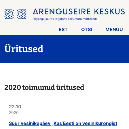
Jäta
menüü
vahele
Riigikogu juures tegutsev sõltumatu mõttekoda
EST
OTSI
MENÜÜ
Üritused
2020 toimunud üritused
22.10
2020
Suur vesinikupäev „Kas Eesti on vesinikurongist