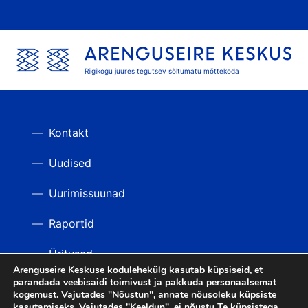
Riigikogu juures tegutsev sõltumatu mõttekoda
Kontakt
Uudised
Uurimissuunad
Raportid
Üritused
Arenguseire Keskuse kodulehekülg kasutab küpsiseid, et
parandada veebisaidi toimivust ja pakkuda personaalsemat
Videod
TAGASI ÜLES
kogemust. Vajutades "Nõustun", annate nõusoleku küpsiste
kasutamiseks. Vajutades "Keeldun", ei nõustu Te küpsistega.