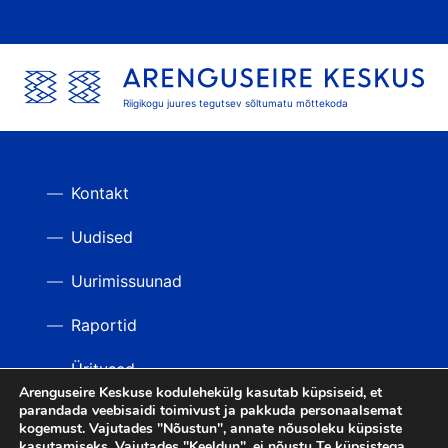
Riigikogu juures tegutsev sõltumatu mõttekoda
Kontakt
Uudised
Uurimissuunad
Raportid
Üritused
Arenguseire Keskuse kodulehekülg kasutab küpsiseid, et
parandada veebisaidi toimivust ja pakkuda personaalsemat
Videod
TAGASI ÜLES
kogemust. Vajutades "Nõustun", annate nõusoleku küpsiste
kasutamiseks. Vajutades "Keeldun", ei nõustu Te küpsistega.