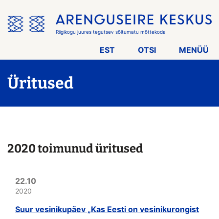
Jäta
menüü
vahele
Riigikogu juures tegutsev sõltumatu mõttekoda
EST
OTSI
MENÜÜ
Üritused
2020 toimunud üritused
22.10
2020
Suur vesinikupäev „Kas Eesti on vesinikurongist