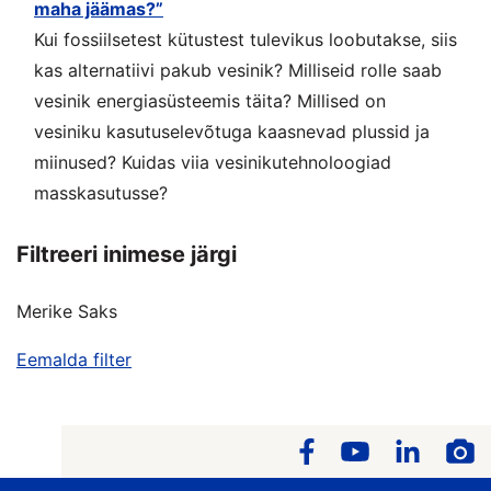
maha jäämas?”
Kui fossiilsetest kütustest tulevikus loobutakse, siis
kas alternatiivi pakub vesinik? Milliseid rolle saab
vesinik energiasüsteemis täita? Millised on
vesiniku kasutuselevõtuga kaasnevad plussid ja
miinused? Kuidas viia vesinikutehnoloogiad
masskasutusse?
Filtreeri inimese järgi
Merike Saks
Eemalda filter