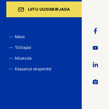
LIITU UUDISKIRJAGA
Meist
Töötajad
Nõukoda
Kaasatud eksperdid