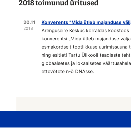
2018 toimunud üritused
20.11
Konverents “Mida ütleb majanduse välj
2018
Arenguseire Keskus korraldas koostöös
konverentsi „Mida ütleb majanduse välja
esmakordselt tootlikkuse uurimissuuna 
ning esitleti Tartu Ülikooli teadlaste te
globaalsetes ja lokaalsetes väärtusahela
ettevõtete n-ö DNAsse.