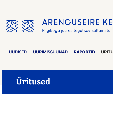
Jäta
menüü
vahele
Riigikogu juures tegutsev sõltumatu
UUDISED
UURIMISSUUNAD
RAPORTID
ÜRIT
Üritused