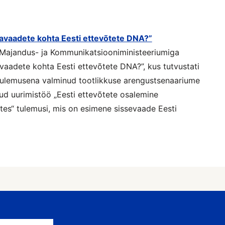
avaadete kohta Eesti ettevõtete DNA?”
 Majandus- ja Kommunikatsiooniministeeriumiga
vaadete kohta Eesti ettevõtete DNA?”, kus tutvustati
tulemusena valminud tootlikkuse arengustsenaariume
htud uurimistöö „Eesti ettevõtete osalemine
tes“ tulemusi, mis on esimene sissevaade Eesti