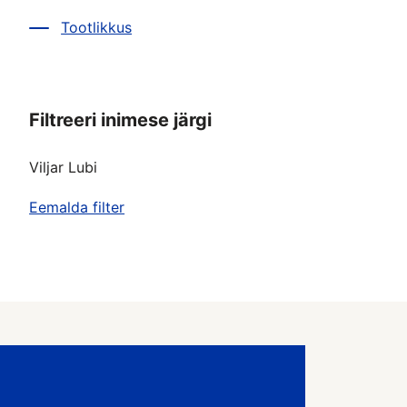
Tootlikkus
Filtreeri inimese järgi
Viljar Lubi
Eemalda filter