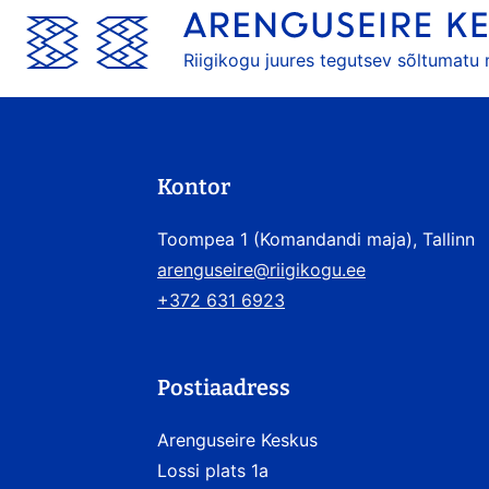
Riigikogu juures tegutsev sõltumatu
Kontor
Toompea 1 (Komandandi maja), Tallinn
arenguseire@riigikogu.ee
+372 631 6923
Postiaadress
Arenguseire Keskus
Lossi plats 1a