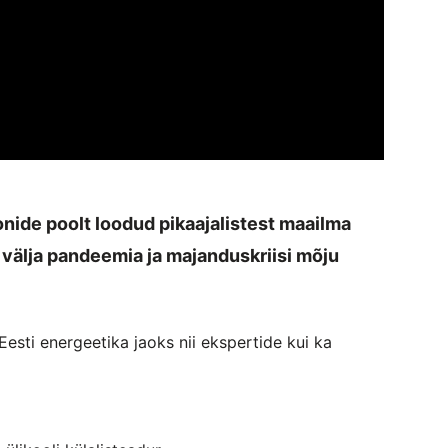
nide poolt loodud pikaajalistest maailma
 välja pandeemia ja majanduskriisi mõju
esti energeetika jaoks nii ekspertide kui ka