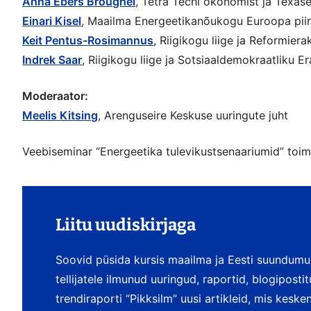
Anna Ebers Broughel
, Tetra Techi ökonomist ja Texase
Einari Kisel
, Maailma Energeetikanõukogu Euroopa piir
Keit Pentus-Rosimannus
, Riigikogu liige ja Reformier
Indrek Saar
, Riigikogu liige ja Sotsiaaldemokraatliku 
Moderaator:
Meelis Kitsing
, Arenguseire Keskuse uuringute juht
Veebiseminar “Energeetika tulevikustsenaariumid” toim
Liitu uudiskirjaga
Soovid püsida kursis maailma ja Eesti suundumu
tellijatele ilmunud uuringud, raportid, blogipost
trendiraporti “Pikksilm” uusi artikleid, mis kesk