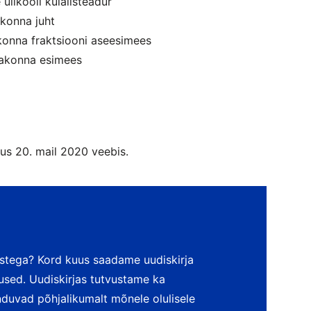
 ülikooli külalisteadur
konna juht
akonna fraktsiooni aseesimees
Erakonna esimees
us 20. mail 2020 veebis.
stega? Kord kuus saadame uudiskirja
itused. Uudiskirjas tutvustame ka
enduvad põhjalikumalt mõnele olulisele