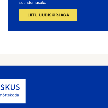
suundumusele.
LIITU UUDISKIRJAGA
 mõttekoda