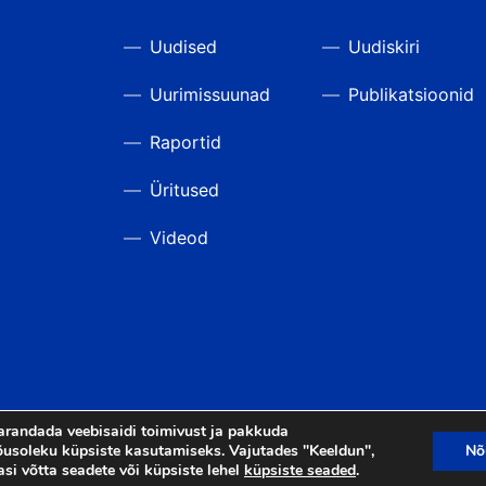
Uudised
Uudiskiri
Uurimissuunad
Publikatsioonid
Raportid
Üritused
Videod
arandada veebisaidi toimivust ja pakkuda
usoleku küpsiste kasutamiseks. Vajutades "Keeldun",
Nõ
asi võtta seadete või küpsiste lehel
küpsiste seaded
.