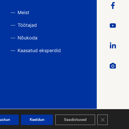
Meist
Töötajad
Nõukoda
Kaasatud eksperdid
Close GDPR Co
ustun
Keeldun
Seadistused