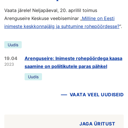
Vaata järele! Neljapäeval, 20. aprillil toimus
Arenguseire Keskuse veebiseminar „
Milline on Eesti
inimeste keskkonnajälg ja suhtumine rohepöördesse?
“.
Uudis
19.04
Arenguseire: Inimeste rohepöördega kaasa
2023
saamine on poliitikutele paras pähkel
Uudis
VAATA VEEL UUDISEID
JAGA ÜRITUST