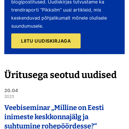
blogipostitused. Uudiskirjas tutvustame ka
trendiraporti “Pikksilm” uusi artikleid, mis
keskenduvad põhjalikumalt mõnele olulisele
suundumusele.
LIITU UUDISKIRJAGA
Üritusega seotud uudised
20.04
2023
Veebiseminar „Milline on Eesti
inimeste keskkonnajälg ja
suhtumine rohepöördesse?“