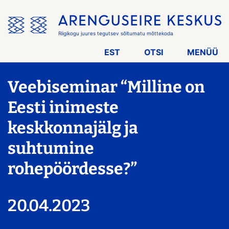
Jäta
menüü
vahele
Riigikogu juures tegutsev sõltumatu mõttekoda
EST
OTSI
MENÜÜ
Veebiseminar “Milline on
Eesti inimeste
keskkonnajälg ja
suhtumine
rohepöördesse?”
20.04.2023