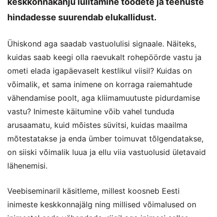
keskkonnakahju lülitamine toodete ja teenuste
hindadesse suurendab elukallidust.
Ühiskond aga saadab vastuolulisi signaale. Näiteks,
kuidas saab keegi olla raevukalt rohepöörde vastu ja
ometi elada igapäevaselt kestlikul viisil? Kuidas on
võimalik, et sama inimene on korraga raiemahtude
vähendamise poolt, aga kliimamuutuste pidurdamise
vastu? Inimeste käitumine võib vahel tunduda
arusaamatu, kuid mõistes süvitsi, kuidas maailma
mõtestatakse ja enda ümber toimuvat tõlgendatakse,
on siiski võimalik luua ja ellu viia vastuolusid ületavaid
lähenemisi.
Veebiseminaril käsitleme, millest koosneb Eesti
inimeste keskkonnajälg ning millised võimalused on