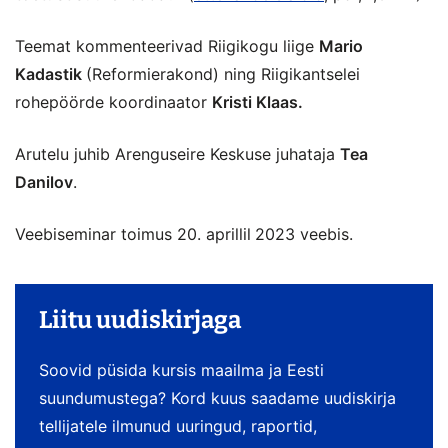
Teemat kommenteerivad Riigikogu liige
Mario
Kadastik
(Reformierakond) ning Riigikantselei
rohepöörde koordinaator
Kristi Klaas.
Arutelu juhib Arenguseire Keskuse juhataja
Tea
Danilov
.
Veebiseminar toimus 20. aprillil
2023 veebis.
Liitu uudiskirjaga
Soovid püsida kursis maailma ja Eesti
suundumustega? Kord kuus saadame uudiskirja
tellijatele ilmunud uuringud, raportid,