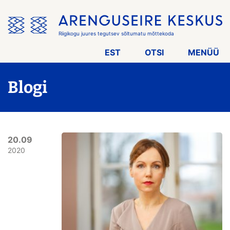
Jäta
menüü
vahele
Riigikogu juures tegutsev sõltumatu mõttekoda
EST
OTSI
MENÜÜ
Blogi
20.09
2020