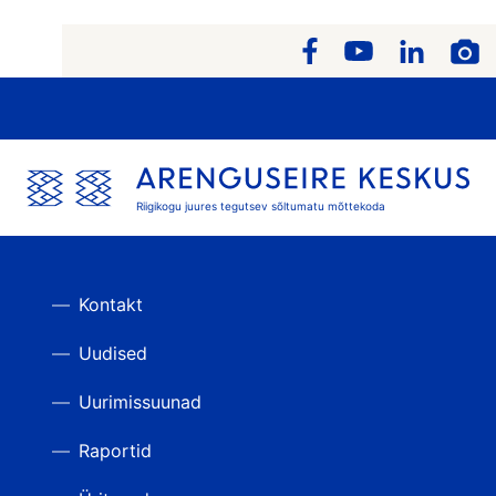
Riigikogu juures tegutsev sõltumatu mõttekoda
Kontakt
Uudised
Uurimissuunad
Raportid