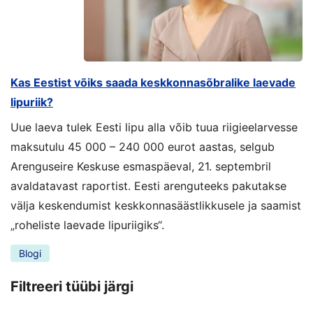
Kas Eestist võiks saada keskkonnasõbralike laevade
lipuriik?
Uue laeva tulek Eesti lipu alla võib tuua riigieelarvesse
maksutulu 45 000 – 240 000 eurot aastas, selgub
Arenguseire Keskuse esmaspäeval, 21. septembril
avaldatavast raportist. Eesti arenguteeks pakutakse
välja keskendumist keskkonnasäästlikkusele ja saamist
„roheliste laevade lipuriigiks“.
Blogi
Filtreeri tüübi järgi