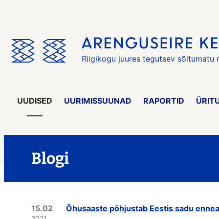
Jäta
menüü
vahele
Riigikogu juures tegutsev sõltumatu
UUDISED
UURIMISSUUNAD
RAPORTID
ÜRIT
Blogi
15.02
Õhusaaste põhjustab Eestis sadu enne
2021