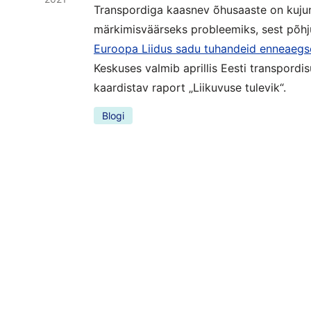
Transpordiga kaasnev õhusaaste on kuju
märkimisväärseks probleemiks, sest põh
Euroopa Liidus sadu tuhandeid enneaegs
Keskuses valmib aprillis Eesti transpordi
kaardistav raport „Liikuvuse tulevik“.
Blogi