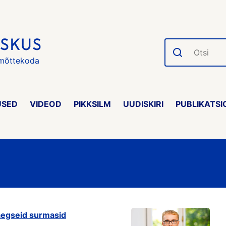
Otsi
 mõttekoda
USED
VIDEOD
PIKKSILM
UUDISKIRI
PUBLIKATSI
aegseid surmasid