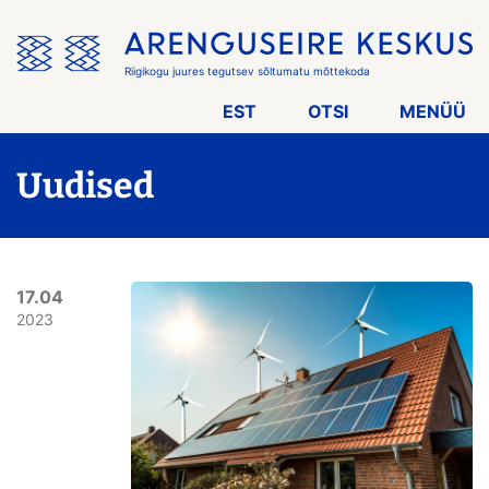
Jäta
menüü
vahele
Riigikogu juures tegutsev sõltumatu mõttekoda
EST
OTSI
MENÜÜ
Uudised
17.04
2023