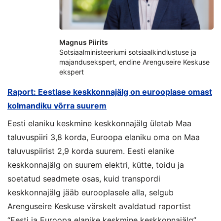
Magnus Piirits
Sotsiaalministeeriumi sotsiaalkindlustuse ja
majandusekspert, endine Arenguseire Keskuse
ekspert
Raport: Eestlase keskkonnajälg on eurooplase omast
kolmandiku võrra suurem
Eesti elaniku keskmine keskkonnajälg ületab Maa
taluvuspiiri 3,8 korda, Euroopa elaniku oma on Maa
taluvuspiirist 2,9 korda suurem. Eesti elanike
keskkonnajälg on suurem elektri, kütte, toidu ja
soetatud seadmete osas, kuid transpordi
keskkonnajälg jääb eurooplasele alla, selgub
Arenguseire Keskuse värskelt avaldatud raportist
“Eesti ja Euroopa elanike keskmine keskkonnajälg”.