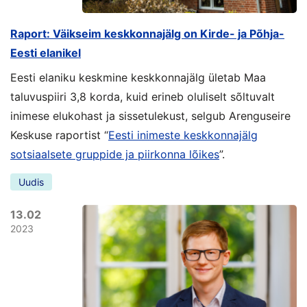
Raport: Väikseim keskkonnajälg on Kirde- ja Põhja-
Eesti elanikel
Eesti elaniku keskmine keskkonnajälg ületab Maa
taluvuspiiri 3,8 korda, kuid erineb oluliselt sõltuvalt
inimese elukohast ja sissetulekust, selgub Arenguseire
Keskuse raportist “
Eesti inimeste keskkonnajälg
sotsiaalsete gruppide ja piirkonna lõikes
”.
Uudis
13.02
2023