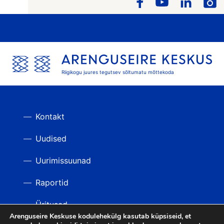
Riigikogu juures tegutsev sõltumatu mõttekoda
Kontakt
Uudised
Uurimissuunad
Raportid
Üritused
Arenguseire Keskuse kodulehekülg kasutab küpsiseid, et