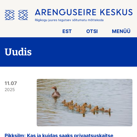
Jäta
menüü
vahele
Riigikogu juures tegutsev sõltumatu mõttekoda
EST
OTSI
MENÜÜ
Uudis
11.07
2025
Pikksilm: Kas ja kuidas saaks privaatsuskaitse