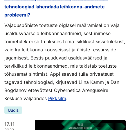
tehnoloogiad lahendada leibkonna-andmete
probleemi?
Vajaduspõhiste toetuste õiglasel määramisel on vaja
usaldusväärseid leibkonnaandmeid, sest inimese
toimetulek ei sõltu üksnes tema isiklikust sissetulekust,
vaid ka leibkonna koosseisust ja ühiste ressursside
jagamisest. Eestis puuduvad usaldusväärsed ja
terviklikud leibkonnaandmed, mis takistab toetuste
tõhusamat sihtimist. Appi saavad tulla privaatsust
tagavad tehnoloogiad, kirjutavad Liina Kamm ja Dan
Bogdanov ettevõttest Cybernetica Arenguseire
Keskuse väljaandes
Pikksilm
.
Uudis
17.11
2022