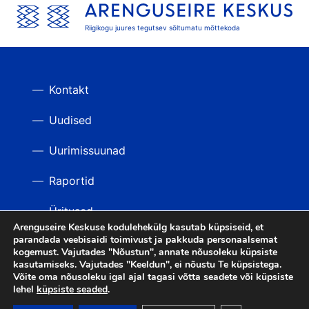
Riigikogu juures tegutsev sõltumatu mõttekoda
Kontakt
Uudised
Uurimissuunad
Raportid
Üritused
Arenguseire Keskuse kodulehekülg kasutab küpsiseid, et
parandada veebisaidi toimivust ja pakkuda personaalsemat
Videod
TAGASI ÜLES
kogemust. Vajutades "Nõustun", annate nõusoleku küpsiste
kasutamiseks. Vajutades "Keeldun", ei nõustu Te küpsistega.
Võite oma nõusoleku igal ajal tagasi võtta seadete või küpsiste
lehel
küpsiste seaded
.
LIITU UUDISKIRJAGA