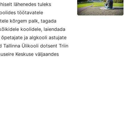
iselt lähenedes tuleks
oolides töötavatele
atele kõrgem palk, tagada
 kõikidele koolidele, laiendada
õpetajate ja algkooli astujate
d Tallinna Ülikooli dotsent Triin
guseire Keskuse väljaandes