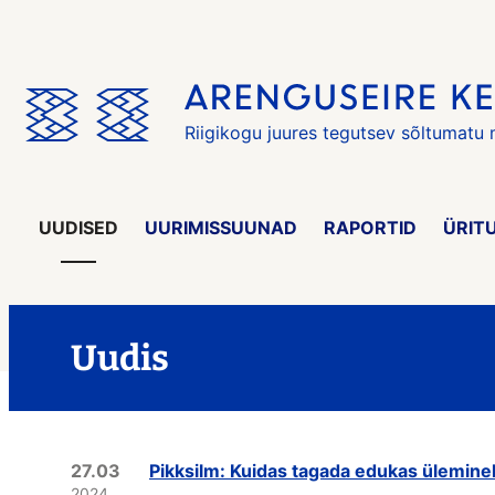
Jäta
menüü
vahele
Riigikogu juures tegutsev sõltumatu
UUDISED
UURIMISSUUNAD
RAPORTID
ÜRIT
Uudis
27.03
Pikksilm: Kuidas tagada edukas ülemine
2024