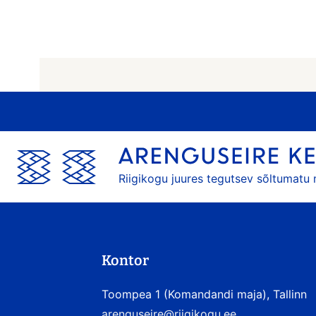
Riigikogu juures tegutsev sõltumatu
Kontor
Toompea 1 (Komandandi maja), Tallinn
arenguseire@riigikogu.ee