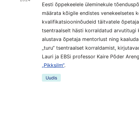
Eesti õppekeelele üleminekule tõenduspõh
määrata kõigile endistes venekeelsetes k
kvalifikatsiooninõudeid täitvatele õpetaj
tsentraalselt hästi korraldatud arvutitugi
alustava õpetaja mentorlust ning kaaluda 
„turu“ tsentraalset korraldamist, kirjutava
Lauri ja EBSi professor Kaire Põder Aren
„Pikksilm“
.
Uudis