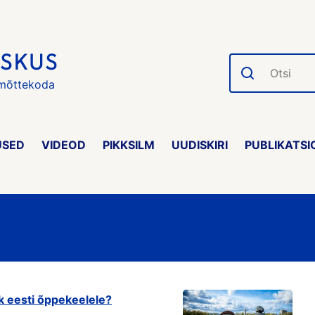
Otsi
 mõttekoda
USED
VIDEOD
PIKKSILM
UUDISKIRI
PUBLIKATSI
k eesti õppekeelele?