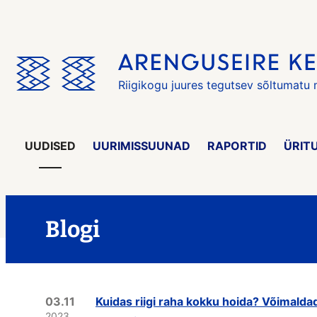
Jäta
menüü
vahele
Riigikogu juures tegutsev sõltumatu
UUDISED
UURIMISSUUNAD
RAPORTID
ÜRIT
Blogi
03.11
Kuidas riigi raha kokku hoida? Võimalda
2023