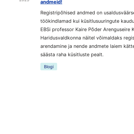
andmeid!
Registripõhised andmed on usaldusväärs
töökindlamad kui küsitlusuuringute kaud
EBSi professor Kaire Põder Arenguseire K
Haridusvaldkonna näitel võimaldaks regis
arendamine ja nende andmete laiem kätt
säästa raha küsitluste pealt.
Blogi