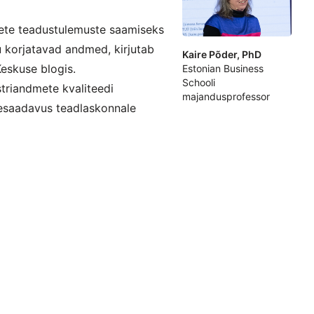
ete teadustulemuste saamiseks
u korjatavad andmed, kirjutab
Kaire Põder, PhD
eskuse blogis.
Estonian Business
Schooli
triandmete kvaliteedi
majandusprofessor
esaadavus teadlaskonnale