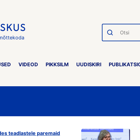
Otsi
 mõttekoda
USED
VIDEOD
PIKKSILM
UUDISKIRI
PUBLIKATSI
des teadlastele paremaid