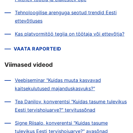
Tehnoloogilise arenguga seotud trendid Eesti
ettevõtluses
Kas platvormitöö tegija on töötaja või ettevõtja?
VAATA RAPORTEID
Viimased videod
Veebiseminar "Kuidas muuta kasvavad
kaitsekulutused majanduskasvuks?"
Tea Danilov, konverentsi "Kuidas tasume tulevikus
Eesti tervishoiuarve?" tervitussõnad
Signe Riisalo, konverentsi "Kuidas tasume
tulevikus Eesti tervishoiuarve?" avasõnad