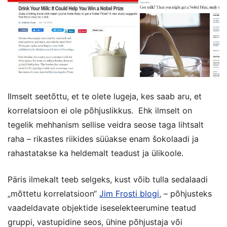
Ilmselt seetõttu, et te olete lugeja, kes saab aru, et
korrelatsioon ei ole põhjuslikkus. Ehk ilmselt on
tegelik mehhanism sellise veidra seose taga lihtsalt
raha – rikastes riikides süüakse enam šokolaadi ja
rahastatakse ka heldemalt teadust ja ülikoole.
Päris ilmekalt teeb selgeks, kust võib tulla sedalaadi
„mõttetu korrelatsioon“
Jim Frosti blogi
, – põhjusteks
vaadeldavate objektide iseselekteerumine teatud
gruppi, vastupidine seos, ühine põhjustaja või