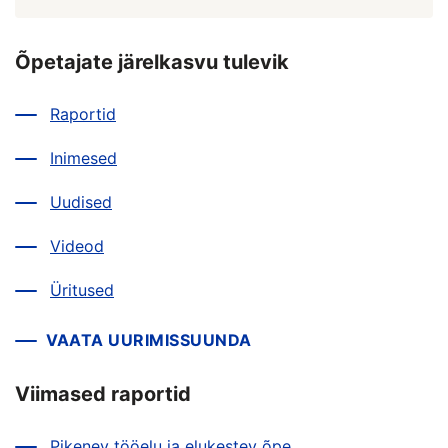
Õpetajate järelkasvu tulevik
Raportid
Inimesed
Uudised
Videod
Üritused
VAATA UURIMISSUUNDA
Viimased raportid
Pikenev tööelu ja elukestev õpe