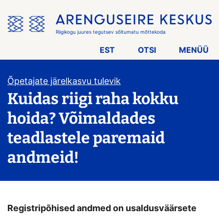
Jäta
menüü
vahele
Riigikogu juures tegutsev sõltumatu mõttekoda
EST
OTSI
MENÜÜ
Õpetajate järelkasvu tulevik
Kuidas riigi raha kokku
hoida? Võimaldades
teadlastele paremaid
andmeid!
Registripõhised andmed on usaldusväärsete