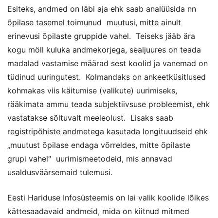
Esiteks, andmed on läbi aja ehk saab analüüsida nn
õpilase tasemel toimunud muutusi, mitte ainult
erinevusi õpilaste gruppide vahel. Teiseks jääb ära
kogu möll kuluka andmekorjega, sealjuures on teada
madalad vastamise määrad sest koolid ja vanemad on
tüdinud uuringutest. Kolmandaks on ankeetküsitlused
kohmakas viis käitumise (valikute) uurimiseks,
rääkimata ammu teada subjektiivsuse probleemist, ehk
vastatakse sõltuvalt meeleolust. Lisaks saab
registripõhiste andmetega kasutada longituudseid ehk
„muutust õpilase endaga võrreldes, mitte õpilaste
grupi vahel“ uurimismeetodeid, mis annavad
usaldusväärsemaid tulemusi.
Eesti Hariduse Infosüsteemis on lai valik koolide lõikes
kättesaadavaid andmeid, mida on kiitnud mitmed