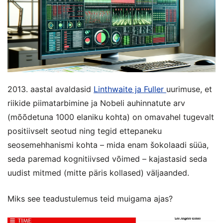
2013. aastal avaldasid
Linthwaite ja Fuller
uurimuse, et
riikide piimatarbimine ja Nobeli auhinnatute arv
(mõõdetuna 1000 elaniku kohta) on omavahel tugevalt
positiivselt seotud ning tegid ettepaneku
seosemehhanismi kohta – mida enam šokolaadi süüa,
seda paremad kognitiivsed võimed – kajastasid seda
uudist mitmed (mitte päris kollased) väljaanded.
Miks see teadustulemus teid muigama ajas?