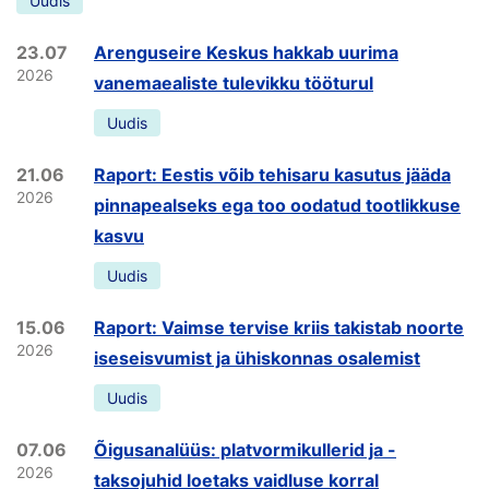
Uudis
23.07
Arenguseire Keskus hakkab uurima
2026
vanemaealiste tulevikku tööturul
Uudis
21.06
Raport: Eestis võib tehisaru kasutus jääda
2026
pinnapealseks ega too oodatud tootlikkuse
kasvu
Uudis
15.06
Raport: Vaimse tervise kriis takistab noorte
2026
iseseisvumist ja ühiskonnas osalemist
Uudis
07.06
Õigusanalüüs: platvormikullerid ja -
2026
taksojuhid loetaks vaidluse korral