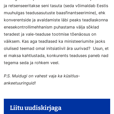
ja retsenseeritakse seni tasuta (seda võimaldab Eestis
muuhulgas teadusasutuste baasfinantseerimine), ehk
konverentside ja avaldamiste läbi peaks teadlaskonna
enesekontrollimehhanism puhastama välja sõklad
teradest ja vale-teaduse tootmise tõenäosus on
väiksem. Kas aga teadlased ka ministeeriumite jaoks
olulised teemad omal initsiatiivil ära uurivad? Usun, et
ei maksa kahtlustada, konkurents teaduses paneb nad
tegema seda ja rohkem veel.
P.S. Muidugi on vahest vaja ka küsitlus-
ankeetuuringuid!
Liitu uudiskirjaga