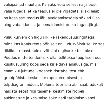
väljajäänud muutuja. Kahjuks võib sellest naljaloost
välja lugeda, et ka teadus ei ole vigadeta, siiski leiab
nn kaaslase-teadus
läbi avaldamisesõela sõklad üles
ning vabandamist ja eemaldamist on ka tagantjärgi.
Palju kurvem on lugu riiklike rakendusuuringutega,
mida kas konkurentsipõhiselt nn iludusvõistluse korras
riiklikult rahastatakse või läbi riigihanke tellitakse.
Püüdes mitte tendentslik olla, tellitakse tüüpiliselt uus
küsitlusuuring koos seda kirjeldava analüüsiga, mis
enamikul juhtudel koosneb risttabelitest ehk
grupipõhiste keskmiste raporteerimisest ja
tulpdiagrammidest. Mõlema tööriista abil saab edukalt
näidata seost riigi tasemel keskmiste Nobeli
auhinnatute ja keskmise šokolaadi tarbimise vahel.