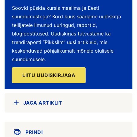
Soovid püsida kursis maailma ja Eesti
suundumustega? Kord kuus saadame uudiskirja
tellijatele ilmunud uuringud, raportid,
blogipostitused. Uudiskirjas tutvustame ka
trendiraporti “Pikksilm” uusi artikleid, mis
keskenduvad põhjalikumalt mõnele olulisele
suundumusele.
LIITU UUDISKIRJAGA
JAGA ARTIKLIT
PRINDI