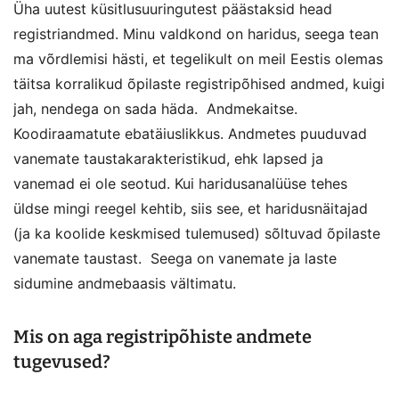
Üha uutest küsitlusuuringutest päästaksid head
registriandmed. Minu valdkond on haridus, seega tean
ma võrdlemisi hästi, et tegelikult on meil Eestis olemas
täitsa korralikud õpilaste registripõhised andmed, kuigi
jah, nendega on sada häda. Andmekaitse.
Koodiraamatute ebatäiuslikkus. Andmetes puuduvad
vanemate taustakarakteristikud, ehk lapsed ja
vanemad ei ole seotud. Kui haridusanalüüse tehes
üldse mingi reegel kehtib, siis see, et haridusnäitajad
(ja ka koolide keskmised tulemused) sõltuvad õpilaste
vanemate taustast. Seega on vanemate ja laste
sidumine andmebaasis vältimatu.
Mis on aga registripõhiste andmete
tugevused?