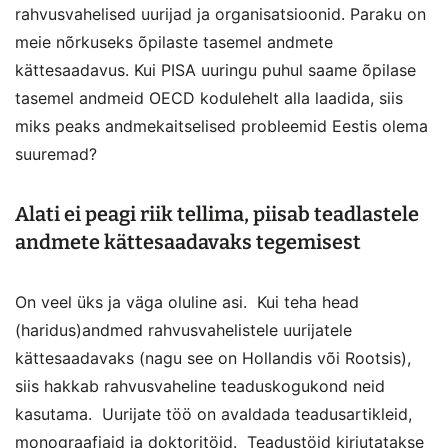
rahvusvahelised uurijad ja organisatsioonid. Paraku on
meie nõrkuseks õpilaste tasemel andmete
kättesaadavus. Kui PISA uuringu puhul saame õpilase
tasemel andmeid OECD kodulehelt alla laadida, siis
miks peaks andmekaitselised probleemid Eestis olema
suuremad?
Alati ei peagi riik tellima, piisab teadlastele
andmete kättesaadavaks tegemisest
On veel üks ja väga oluline asi. Kui teha head
(haridus)andmed rahvusvahelistele uurijatele
kättesaadavaks (nagu see on Hollandis või Rootsis),
siis hakkab rahvusvaheline teaduskogukond neid
kasutama. Uurijate töö on avaldada teadusartikleid,
monograafiaid ja doktoritöid. Teadustöid kirjutatakse