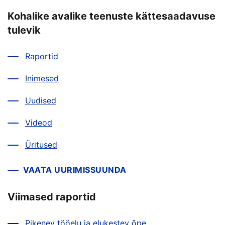
Kohalike avalike teenuste kättesaadavuse
tulevik
Raportid
Inimesed
Uudised
Videod
Üritused
VAATA UURIMISSUUNDA
Viimased raportid
Pikenev tööelu ja elukestev õpe