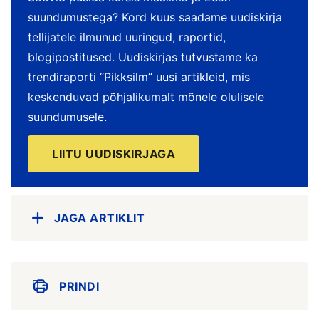
suundumustega? Kord kuus saadame uudiskirja
tellijatele ilmunud uuringud, raportid,
blogipostitused. Uudiskirjas tutvustame ka
trendiraporti “Pikksilm” uusi artikleid, mis
keskenduvad põhjalikumalt mõnele olulisele
suundumusele.
LIITU UUDISKIRJAGA
JAGA ARTIKLIT
PRINDI