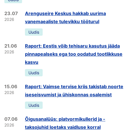
23.07
Arenguseire Keskus hakkab uurima
2026
vanemaealiste tulevikku tööturul
Uudis
21.06
Raport: Eestis võib tehisaru kasutus jääda
2026
pinnapealseks ega too oodatud tootlikkuse
kasvu
Uudis
15.06
Raport: Vaimse tervise kriis takistab noorte
2026
iseseisvumist ja ühiskonnas osalemist
Uudis
07.06
Õigusanalüüs: platvormikullerid ja -
2026
taksojuhid loetaks vaidluse korral