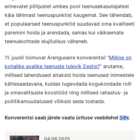
erinevatel põhjustel umbes pool teenusekasutajatest
käia lähimast teenuspunktist kaugemal. See tähendab,
et populaarsed teenuspunktid suudavad oma kvaliteeti
paremini hoida ja arendada, samas kui väiksemate
teenuskohtade elujõulisus väheneb.
11. juunil toimuval Arenguseire konverentsil “
Milline on
kohalike avalike teenuste tulevik Eestis?
” arutame,
millised lahendused aitaksid hoida teenused inimestele
kättesaadavana, kuidas tugevdada kogukondade rolli
ja omavalitsuste koostööd ning millised rahastus- ja
poliitikamuudatused võiksid seda toetada.
Konverentsi saab järele vaata ürituse veebilehel
SIIN
.
04.06.2025