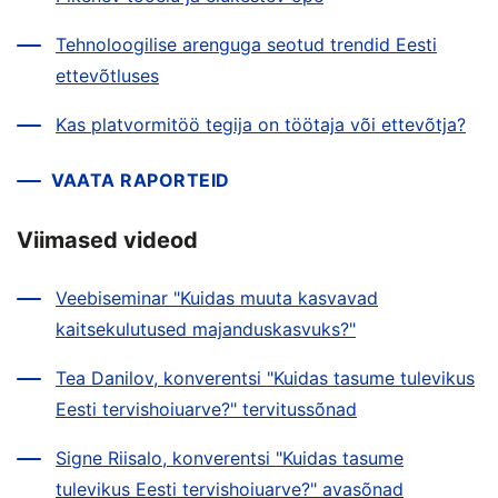
Tehnoloogilise arenguga seotud trendid Eesti
ettevõtluses
Kas platvormitöö tegija on töötaja või ettevõtja?
VAATA RAPORTEID
Viimased videod
Veebiseminar "Kuidas muuta kasvavad
kaitsekulutused majanduskasvuks?"
Tea Danilov, konverentsi "Kuidas tasume tulevikus
Eesti tervishoiuarve?" tervitussõnad
Signe Riisalo, konverentsi "Kuidas tasume
tulevikus Eesti tervishoiuarve?" avasõnad