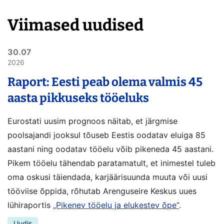
Viimased uudised
30.07
2026
Raport: Eesti peab olema valmis 45
aasta pikkuseks tööeluks
Eurostati uusim prognoos näitab, et järgmise
poolsajandi jooksul tõuseb Eestis oodatav eluiga 85
aastani ning oodatav tööelu võib pikeneda 45 aastani.
Pikem tööelu tähendab paratamatult, et inimestel tuleb
oma oskusi täiendada, karjäärisuunda muuta või uusi
tööviise õppida, rõhutab Arenguseire Keskus uues
lühiraportis
„Pikenev tööelu ja elukestev õpe“
.
Uudis