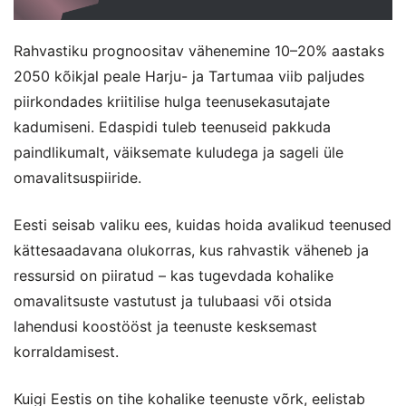
Rahvastiku prognoositav vähenemine 10–20% aastaks
2050 kõikjal peale Harju- ja Tartumaa viib paljudes
piirkondades kriitilise hulga teenusekasutajate
kadumiseni. Edaspidi tuleb teenuseid pakkuda
paindlikumalt, väiksemate kuludega ja sageli üle
omavalitsuspiiride.
Eesti seisab valiku ees, kuidas hoida avalikud teenused
kättesaadavana olukorras, kus rahvastik väheneb ja
ressursid on piiratud – kas tugevdada kohalike
omavalitsuste vastutust ja tulubaasi või otsida
lahendusi koostööst ja teenuste kesksemast
korraldamisest.
Kuigi Eestis on tihe kohalike teenuste võrk, eelistab