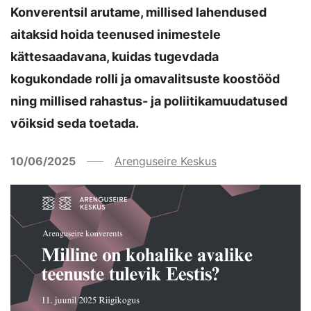
Konverentsil arutame, millised lahendused
aitaksid hoida teenused inimestele
kättesaadavana, kuidas tugevdada
kogukondade rolli ja omavalitsuste koostööd
ning millised rahastus- ja poliitikamuudatused
võiksid seda toetada.
10/06/2025
Arenguseire Keskus