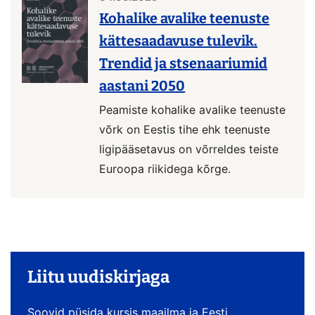
Kohalike avalike teenuste
kättesaadavuse tulevik.
Trendid ja stsenaariumid
aastani 2050
Peamiste kohalike avalike teenuste
võrk on Eestis tihe ehk teenuste
ligipääsetavus on võrreldes teiste
Euroopa riikidega kõrge.
Liitu uudiskirjaga
Soovid püsida kursis maailma ja Eesti