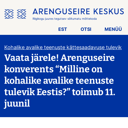
Jäta
menüü
vahele
Riigikogu juures tegutsev sõltumatu mõttekoda
EST
OTSI
MENÜÜ
Kohalike avalike teenuste kättesaadavuse tulevik
Vaata järele! Arenguseire
konverents “Milline on
kohalike avalike teenuste
tulevik Eestis?” toimub 11.
juunil