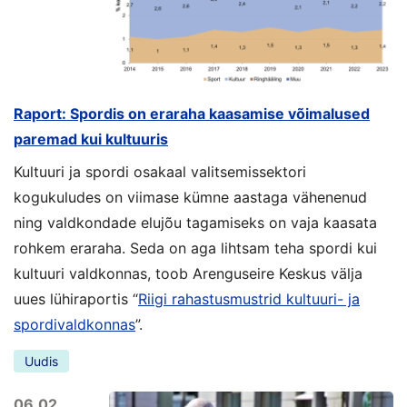
Raport: Spordis on eraraha kaasamise võimalused
paremad kui kultuuris
Kultuuri ja spordi osakaal valitsemissektori
kogukuludes on viimase kümne aastaga vähenenud
ning valdkondade elujõu tagamiseks on vaja kaasata
rohkem eraraha. Seda on aga lihtsam teha spordi kui
kultuuri valdkonnas, toob Arenguseire Keskus välja
uues lühiraportis “
Riigi rahastusmustrid kultuuri- ja
spordivaldkonnas
”.
Uudis
06.02