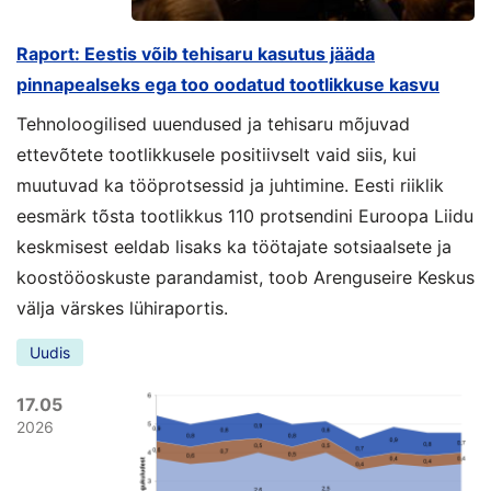
Raport: Eestis võib tehisaru kasutus jääda
pinnapealseks ega too oodatud tootlikkuse kasvu
Tehnoloogilised uuendused ja tehisaru mõjuvad
ettevõtete tootlikkusele positiivselt vaid siis, kui
muutuvad ka tööprotsessid ja juhtimine. Eesti riiklik
eesmärk tõsta tootlikkus 110 protsendini Euroopa Liidu
keskmisest eeldab lisaks ka töötajate sotsiaalsete ja
koostööoskuste parandamist, toob Arenguseire Keskus
välja värskes lühiraportis.
Uudis
17.05
2026