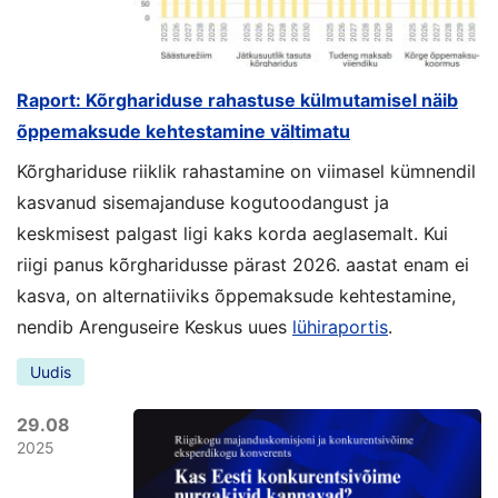
Raport: Kõrghariduse rahastuse külmutamisel näib
õppemaksude kehtestamine vältimatu
Kõrghariduse riiklik rahastamine on viimasel kümnendil
kasvanud sisemajanduse kogutoodangust ja
keskmisest palgast ligi kaks korda aeglasemalt. Kui
riigi panus kõrgharidusse pärast 2026. aastat enam ei
kasva, on alternatiiviks õppemaksude kehtestamine,
nendib Arenguseire Keskus uues
lühiraportis
.
Uudis
29.08
2025