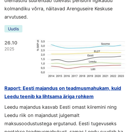
olemasolu suurendab tulevast pensioni ligikaudu
kolmandiku võrra, näitavad Arenguseire Keskuse
arvutused.
Uudis
26.10
2025
Raport: Eesti majandus on teadmusmahukam, kuid
Leedu teenib ka lihtsama äriga rohkem
Leedu majandus kasvab Eesti omast kiiremini ning
Leedu riik on majandust julgemalt
maksusoodustustega ergutanud. Eesti tugevuseks
peetakse teadmusmahukust, samas Leedu suudab ka