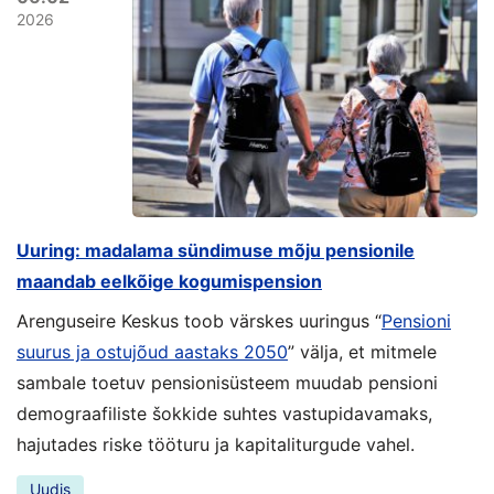
2026
Uuring: madalama sündimuse mõju pensionile
maandab eelkõige kogumispension
Arenguseire Keskus toob värskes uuringus “
Pensioni
suurus ja ostujõud aastaks 2050
” välja, et mitmele
sambale toetuv pensionisüsteem muudab pensioni
demograafiliste šokkide suhtes vastupidavamaks,
hajutades riske tööturu ja kapitaliturgude vahel.
Uudis