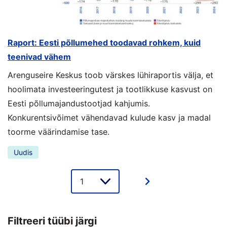
Raport: Eesti põllumehed toodavad rohkem, kuid
teenivad vähem
Arenguseire Keskus toob värskes lühiraportis välja, et
hoolimata investeeringutest ja tootlikkuse kasvust on
Eesti põllumajandustootjad kahjumis.
Konkurentsivõimet vähendavad kulude kasv ja madal
toorme väärindamise tase.
Uudis
Lehe
valik
Filtreeri tüübi järgi