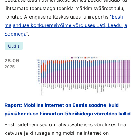
lihtsamate teenustega teenida märkimisväärset tulu,
rõhutab Arenguseire Keskus uues lühiraportis
“Eesti
majanduse konkurentsivõime võrdluses Läti, Leedu ja
Soomega
”.
Uudis
28.09
2025
Raport: Mobiilne internet on Eestis soodne, kuid
püsiühenduse hinnad on lähiriikidega võrreldes kallid
Eesti sideteenused on rahvusvahelises võrdluses hea
katvuse ja kiirusega ning mobiilne internet on