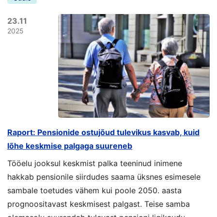
23.11
2025
Raport: Pensionide ostujõud tulevikus kasvab, kuid
lõhe keskmise palgaga suureneb
Tööelu jooksul keskmist palka teeninud inimene
hakkab pensionile siirdudes saama üksnes esimesele
sambale toetudes vähem kui poole 2050. aasta
prognoositavast keskmisest palgast. Teise samba