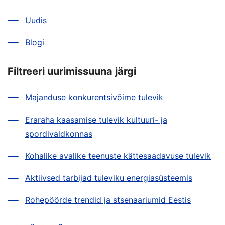
Uudis
Blogi
Filtreeri uurimissuuna järgi
Majanduse konkurentsivõime tulevik
Eraraha kaasamise tulevik kultuuri- ja
spordivaldkonnas
Kohalike avalike teenuste kättesaadavuse tulevik
Aktiivsed tarbijad tuleviku energiasüsteemis
Rohepöörde trendid ja stsenaariumid Eestis