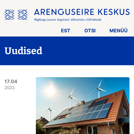
Jäta
menüü
vahele
Riigikogu juures tegutsev sõltumatu mõttekoda
EST
OTSI
MENÜÜ
Uudised
17.04
2023