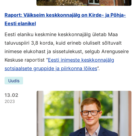
Raport: Väikseim keskkonnajälg on Kirde- ja Põhja-
Eesti elanikel
Eesti elaniku keskmine keskkonnajälg ületab Maa
taluvuspiiri 3,8 korda, kuid erineb oluliselt sõltuvalt
inimese elukohast ja sissetulekust, selgub Arenguseire
Keskuse raportist “
Eesti inimeste keskkonnajälg
sotsiaalsete gruppide ja piirkonna lõikes
”.
Uudis
13.02
2023