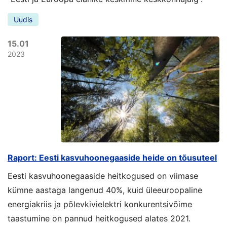
Uudis
15.01
2023
Raport: Eesti kasvuhoonegaaside heide on tõusuteel
Eesti kasvuhoonegaaside heitkogused on viimase
kümne aastaga langenud 40%, kuid üleeuroopaline
energiakriis ja põlevkivielektri konkurentsivõime
taastumine on pannud heitkogused alates 2021.