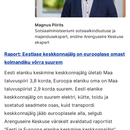
Magnus Piirits
Sotsiaalministeeriumi sotsiaalkindlustuse ja
majandusekspert, endine Arenguseire Keskuse
ekspert
Raport: Eestlase keskkonnajälg on eurooplase omast
kolmandiku võrra suurem
Eesti elaniku keskmine keskkonnajälg ületab Maa
taluvuspiiri 3,8 korda, Euroopa elaniku oma on Maa
taluvuspiirist 2,9 korda suurem. Eesti elanike
keskkonnajälg on suurem elektri, kütte, toidu ja
soetatud seadmete osas, kuid transpordi
keskkonnajälg jääb eurooplasele alla, selgub
Arenguseire Keskuse värskelt avaldatud raportist
“Eesti ja Euroopa elanike keskmine keskkonnajälg”.