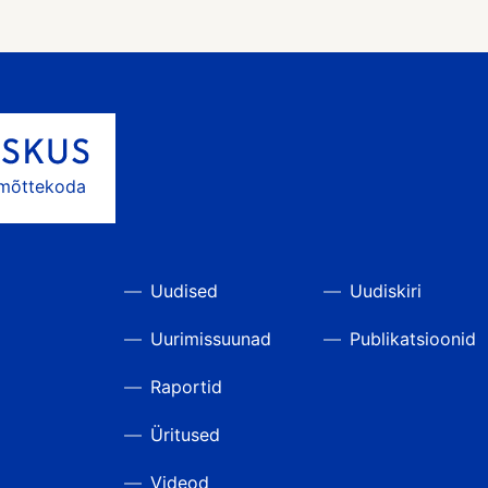
 mõttekoda
Uudised
Uudiskiri
Uurimissuunad
Publikatsioonid
Raportid
Üritused
Videod