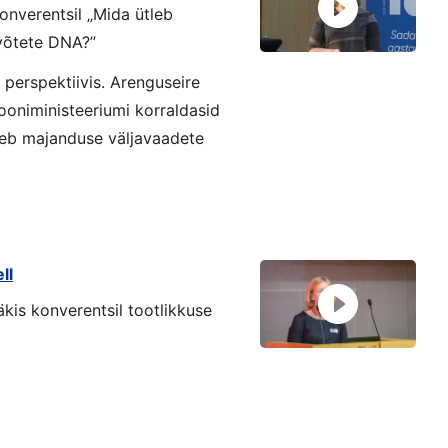
onverentsil „Mida ütleb
võtete DNA?”
 perspektiivis. Arenguseire
oniministeeriumi korraldasid
leb majanduse väljavaadete
ll
kis konverentsil tootlikkuse