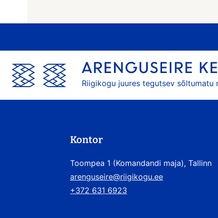
Riigikogu juures tegutsev sõltumatu
Kontor
Toompea 1 (Komandandi maja), Tallinn
arenguseire@riigikogu.ee
+372 631 6923