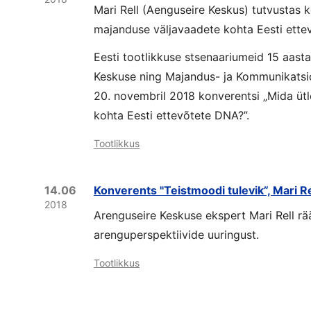
Mari Rell (Aenguseire Keskus) tutvustas k
majanduse väljavaadete kohta Eesti ette
Eesti tootlikkuse stsenaariumeid 15 aasta
Keskuse ning Majandus- ja Kommunikatsio
20. novembril 2018 konverentsi „Mida üt
kohta Eesti ettevõtete DNA?”.
Tootlikkus
14.06
Konverents "Teistmoodi tulevik”, Mari Re
2018
Arenguseire Keskuse ekspert Mari Rell rää
arenguperspektiivide uuringust.
Tootlikkus