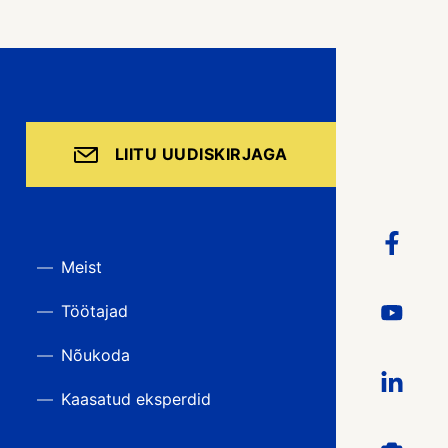
LIITU UUDISKIRJAGA
Meist
Töötajad
Nõukoda
Kaasatud eksperdid