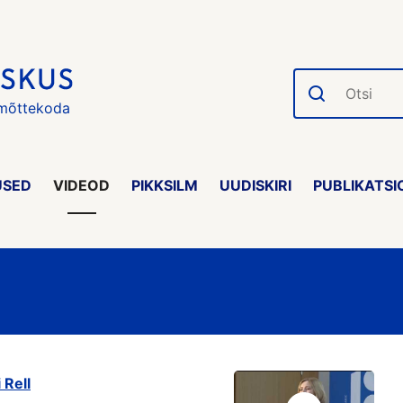
Otsi
 mõttekoda
USED
VIDEOD
PIKKSILM
UUDISKIRI
PUBLIKATSI
 Rell