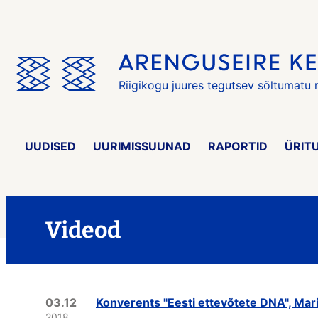
Jäta
menüü
vahele
Riigikogu juures tegutsev sõltumatu
UUDISED
UURIMISSUUNAD
RAPORTID
ÜRIT
Videod
03.12
Konverents "Eesti ettevõtete DNA", Mari
2018