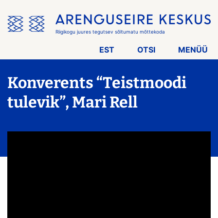
Jäta
menüü
vahele
Riigikogu juures tegutsev sõltumatu mõttekoda
EST
OTSI
MENÜÜ
Konverents “Teistmoodi
tulevik”, Mari Rell