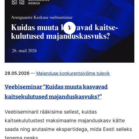
28.05.2026
—
Majanduse konkurentsivõime tulevik
Veebiseminar “Kuidas muuta kasvavad
kaitsekulutused majanduskasvuks?”
Veebiseminaril rääkisime sellest, kuidas
kaitsekulutustest maksimaalne majanduskasv kätte
saada ning arutasime ekspertidega, mida Eesti selleks
tegema peaks.