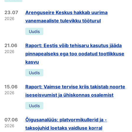
23.07
Arenguseire Keskus hakkab uurima
2026
vanemaealiste tulevikku tööturul
Uudis
21.06
Raport: Eestis võib tehisaru kasutus jääda
2026
pinnapealseks ega too oodatud tootlikkuse
kasvu
Uudis
15.06
Raport: Vaimse tervise kriis takistab noorte
2026
iseseisvumist ja ühiskonnas osalemist
Uudis
07.06
Õigusanalüüs: platvormikullerid ja -
2026
taksojuhid loetaks vaidluse korral