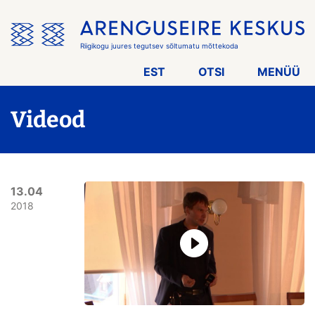
Jäta
menüü
vahele
Riigikogu juures tegutsev sõltumatu mõttekoda
EST
OTSI
MENÜÜ
Videod
13.04
2018