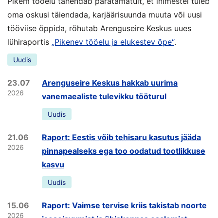
Pikem tööelu tähendab paratamatult, et inimestel tuleb
oma oskusi täiendada, karjäärisuunda muuta või uusi
tööviise õppida, rõhutab Arenguseire Keskus uues
lühiraportis
„Pikenev tööelu ja elukestev õpe“
.
Uudis
23.07
Arenguseire Keskus hakkab uurima
2026
vanemaealiste tulevikku tööturul
Uudis
21.06
Raport: Eestis võib tehisaru kasutus jääda
2026
pinnapealseks ega too oodatud tootlikkuse
kasvu
Uudis
15.06
Raport: Vaimse tervise kriis takistab noorte
2026