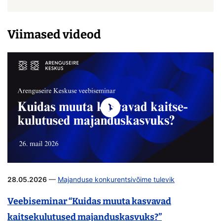
Viimased videod
28.05.2026
—
Majanduse konkurentsivõime tulevik
Veebiseminar “Kuidas muuta kasvavad
kaitsekulutused majanduskasvuks?”