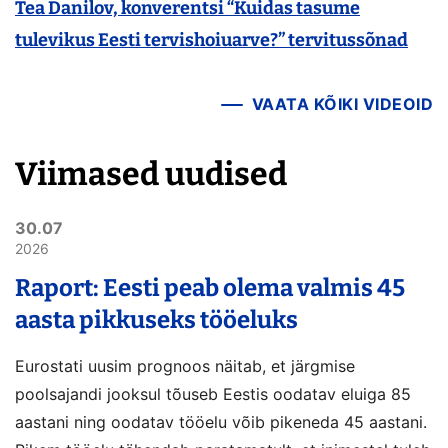
Tea Danilov, konverentsi “Kuidas tasume
tulevikus Eesti tervishoiuarve?” tervitussõnad
VAATA KÕIKI VIDEOID
Viimased uudised
30.07
2026
Raport: Eesti peab olema valmis 45
aasta pikkuseks tööeluks
Eurostati uusim prognoos näitab, et järgmise
poolsajandi jooksul tõuseb Eestis oodatav eluiga 85
aastani ning oodatav tööelu võib pikeneda 45 aastani.