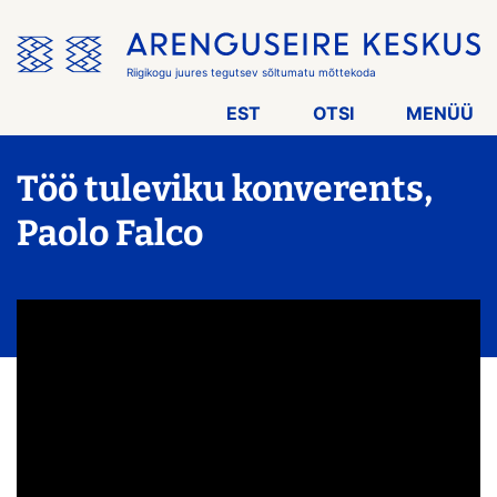
Jäta
menüü
vahele
Riigikogu juures tegutsev sõltumatu mõttekoda
EST
OTSI
MENÜÜ
Töö tuleviku konverents,
Paolo Falco