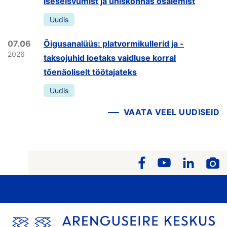
iseseisvumist ja ühiskonnas osalemist
Uudis
07.06
Õigusanalüüs: platvormikullerid ja -
2026
taksojuhid loetaks vaidluse korral
tõenäoliselt töötajateks
Uudis
VAATA VEEL UUDISEID