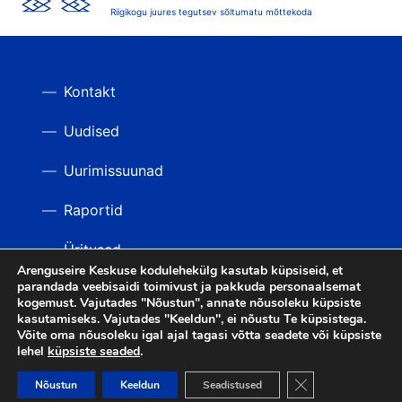
Riigikogu juures tegutsev sõltumatu mõttekoda
Kontakt
Uudised
Uurimissuunad
Raportid
Üritused
Arenguseire Keskuse kodulehekülg kasutab küpsiseid, et
parandada veebisaidi toimivust ja pakkuda personaalsemat
Videod
TAGASI ÜLES
kogemust. Vajutades "Nõustun", annate nõusoleku küpsiste
kasutamiseks. Vajutades "Keeldun", ei nõustu Te küpsistega.
Võite oma nõusoleku igal ajal tagasi võtta seadete või küpsiste
lehel
küpsiste seaded
.
LIITU UUDISKIRJAGA
Close GDPR Cooki
Nõustun
Keeldun
Seadistused