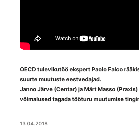
OECD tulevikutöö ekspert Paolo Falco rääkis 
suurte muutuste eestvedajad.
Janno Järve (Centar) ja Märt Masso (Praxis) r
võimalused tagada tööturu muutumise tingim
13.04.2018