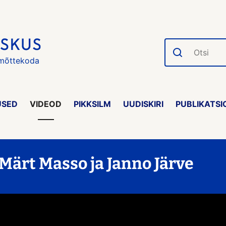
Otsi
 mõttekoda
USED
VIDEOD
PIKKSILM
UUDISKIRI
PUBLIKATSI
Märt Masso ja Janno Järve