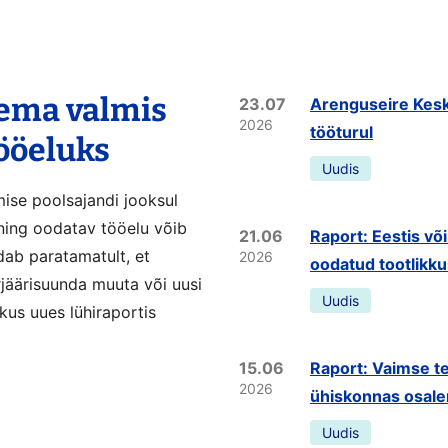
lema valmis
23.07
Arenguseire Kesk
2026
tööturul
tööeluks
Uudis
mise poolsajandi jooksul
ning oodatav tööelu võib
21.06
Raport: Eestis võ
dab paratamatult, et
2026
oodatud tootlikk
rjäärisuunda muuta või uusi
Uudis
kus uues lühiraportis
15.06
Raport: Vaimse te
2026
ühiskonnas osale
Uudis