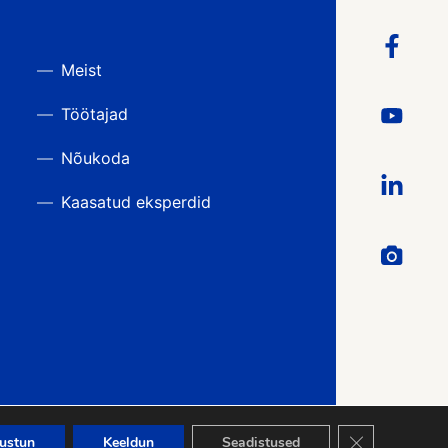
Meist
Töötajad
Nõukoda
Kaasatud eksperdid
Close GDPR Co
ustun
Keeldun
Seadistused