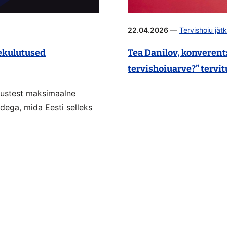
22.04.2026
—
Tervishoiu jät
ekulutused
Tea Danilov, konverent
tervishoiuarve?” tervi
utustest maksimaalne
dega, mida Eesti selleks