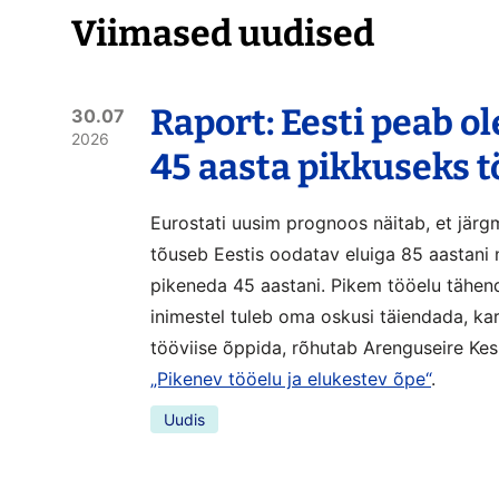
Viimased uudised
Raport: Eesti peab o
30.07
2026
45 aasta pikkuseks 
Eurostati uusim prognoos näitab, et järg
tõuseb Eestis oodatav eluiga 85 aastani 
pikeneda 45 aastani. Pikem tööelu tähen
inimestel tuleb oma oskusi täiendada, ka
tööviise õppida, rõhutab Arenguseire Kes
„Pikenev tööelu ja elukestev õpe“
.
Uudis