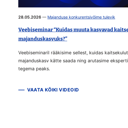
28.05.2026
—
Majanduse konkurentsivõime tulevik
Veebiseminar “Kuidas muuta kasvavad kaits
majanduskasvuks?”
Veebiseminaril rääkisime sellest, kuidas kaitsekul
majanduskasv kätte saada ning arutasime eksperti
tegema peaks.
VAATA KÕIKI VIDEOID