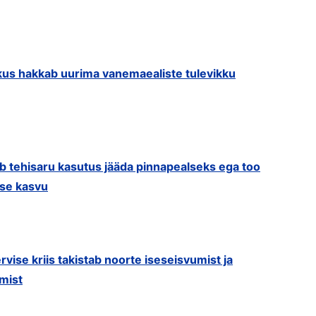
us hakkab uurima vanemaealiste tulevikku
ib tehisaru kasutus jääda pinnapealseks ega too
use kasvu
rvise kriis takistab noorte iseseisvumist ja
mist