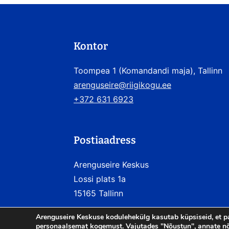
Kontor
Toompea 1 (Komandandi maja), Tallinn
arenguseire@riigikogu.ee
+372 631 6923
Postiaadress
Arenguseire Keskus
Lossi plats 1a
15165 Tallinn
Arenguseire Keskuse kodulehekülg kasutab küpsiseid, et p
personaalsemat kogemust. Vajutades "Nõustun", annate nõ