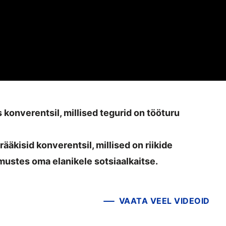
konverentsil, millised tegurid on tööturu
ääkisid konverentsil, millised on riikide
ustes oma elanikele sotsiaalkaitse.
VAATA VEEL VIDEOID