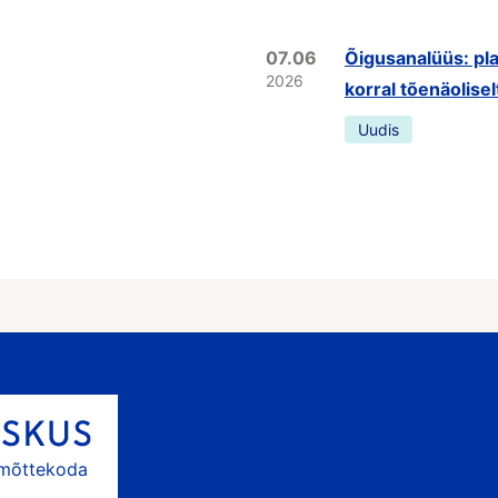
07.06
Õigusanalüüs: pla
2026
korral tõenäolisel
Uudis
 mõttekoda