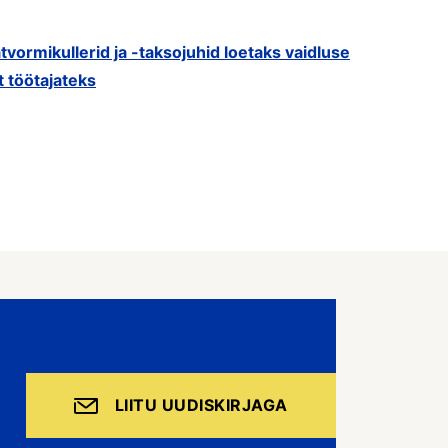
tvormikullerid ja -taksojuhid loetaks vaidluse
t töötajateks
LIITU UUDISKIRJAGA