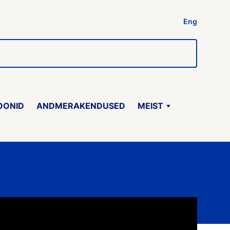
Eng
OONID
ANDMERAKENDUSED
MEIST