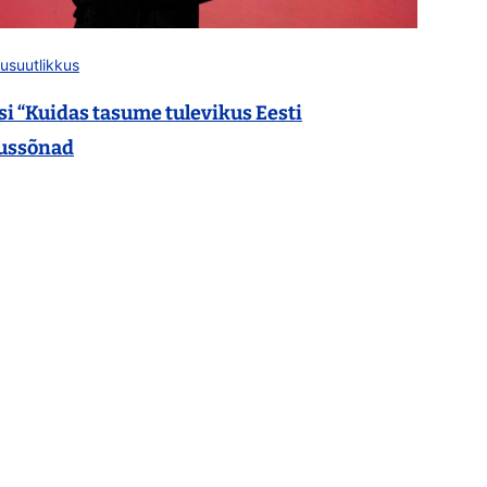
kusuutlikkus
si “Kuidas tasume tulevikus Eesti
tussõnad