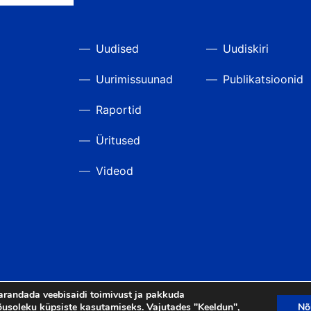
Uudised
Uudiskiri
Uurimissuunad
Publikatsioonid
Raportid
Üritused
Videod
arandada veebisaidi toimivust ja pakkuda
usoleku küpsiste kasutamiseks. Vajutades "Keeldun",
Nõ