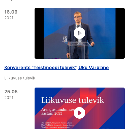
16.06
2021
Konverents "Teistmoodi tulevik", Uku Varblane
Liikuvuse tulevik
25.05
2021