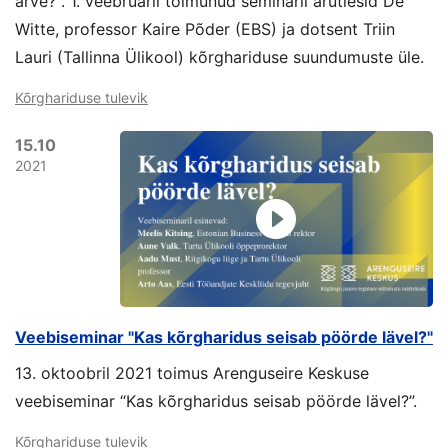
arve?“. 1. veebruaril toimunud seminaril arutlesid De
Witte, professor Kaire Põder (EBS) ja dotsent Triin
Lauri (Tallinna Ülikool) kõrghariduse suundumuste üle.
Kõrghariduse tulevik
15.10
2021
Veebiseminar "Kas kõrgharidus seisab pöörde lävel?"
13. oktoobril 2021 toimus Arenguseire Keskuse
veebiseminar “Kas kõrgharidus seisab pöörde lävel?”.
Kõrghariduse tulevik