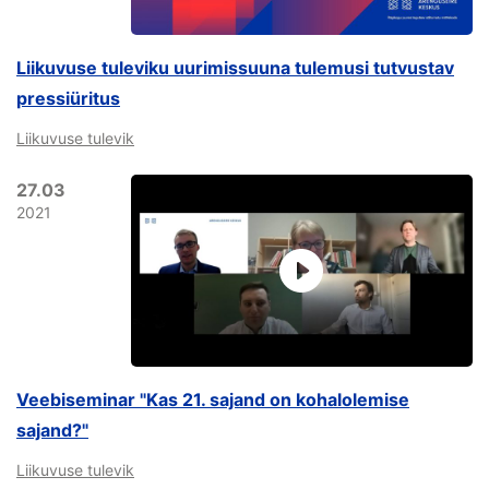
Liikuvuse tuleviku uurimissuuna tulemusi tutvustav
pressiüritus
Liikuvuse tulevik
27.03
2021
Veebiseminar "Kas 21. sajand on kohalolemise
sajand?"
Liikuvuse tulevik