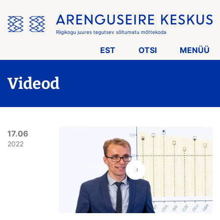
Jäta
menüü
vahele
Riigikogu juures tegutsev sõltumatu mõttekoda
EST
OTSI
MENÜÜ
Videod
17.06
2022