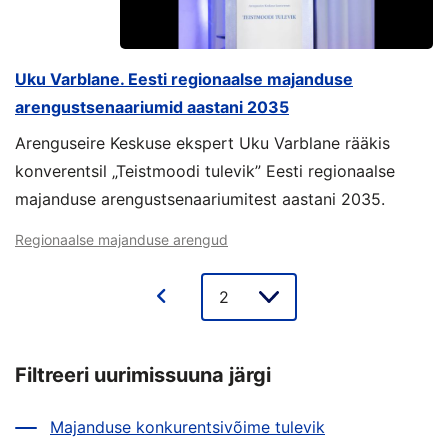
Uku Varblane. Eesti regionaalse majanduse
arengustsenaariumid aastani 2035
Arenguseire Keskuse ekspert Uku Varblane rääkis
konverentsil „Teistmoodi tulevik” Eesti regionaalse
majanduse arengustsenaariumitest aastani 2035.
Regionaalse majanduse arengud
Lehe
valik
Filtreeri uurimissuuna järgi
Majanduse konkurentsivõime tulevik