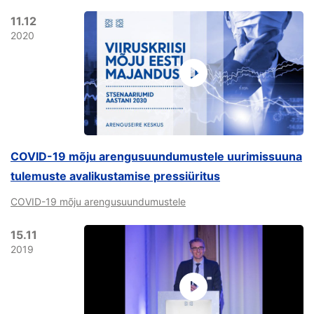
11.12
2020
COVID-19 mõju arengusuundumustele uurimissuuna
tulemuste avalikustamise pressiüritus
COVID-19 mõju arengusuundumustele
15.11
2019