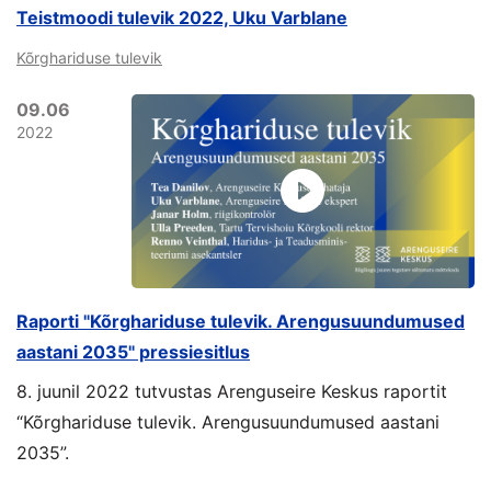
Teistmoodi tulevik 2022, Uku Varblane
Kõrghariduse tulevik
09.06
2022
Raporti "Kõrghariduse tulevik. Arengusuundumused
aastani 2035" pressiesitlus
8. juunil 2022 tutvustas Arenguseire Keskus raportit
“Kõrghariduse tulevik. Arengusuundumused aastani
2035”.