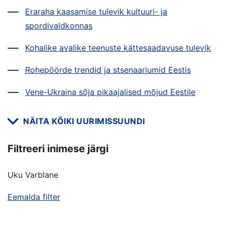
Eraraha kaasamise tulevik kultuuri- ja
spordivaldkonnas
Kohalike avalike teenuste kättesaadavuse tulevik
Rohepöörde trendid ja stsenaariumid Eestis
Vene-Ukraina sõja pikaajalised mõjud Eestile
NÄITA KÕIKI UURIMISSUUNDI
Filtreeri inimese järgi
Uku Varblane
Eemalda filter