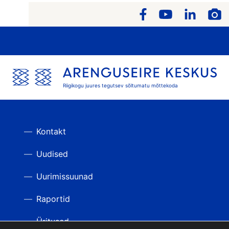
Riigikogu juures tegutsev sõltumatu mõttekoda
Kontakt
Uudised
Uurimissuunad
Raportid
Üritused