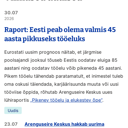
30.07
2026
Raport: Eesti peab olema valmis 45
aasta pikkuseks tööeluks
Eurostati uusim prognoos näitab, et järgmise
poolsajandi jooksul tõuseb Eestis oodatav eluiga 85
aastani ning oodatav tööelu võib pikeneda 45 aastani.
Pikem tööelu tähendab paratamatult, et inimestel tuleb
oma oskusi täiendada, karjäärisuunda muuta või uusi
tööviise õppida, rõhutab Arenguseire Keskus uues
lühiraportis
„Pikenev tööelu ja elukestev õpe“
.
Uudis
23.07
Arenguseire Keskus hakkab uurima