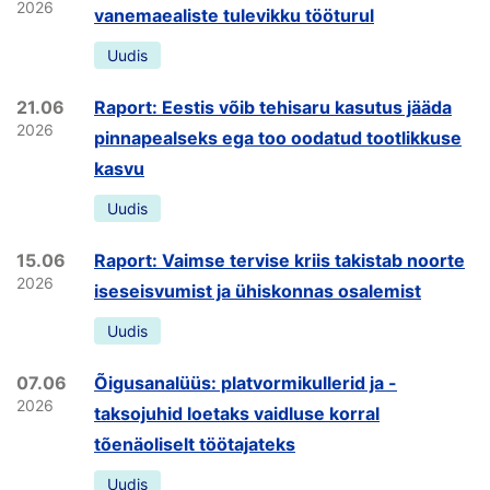
2026
vanemaealiste tulevikku tööturul
Uudis
21.06
Raport: Eestis võib tehisaru kasutus jääda
2026
pinnapealseks ega too oodatud tootlikkuse
kasvu
Uudis
15.06
Raport: Vaimse tervise kriis takistab noorte
2026
iseseisvumist ja ühiskonnas osalemist
Uudis
07.06
Õigusanalüüs: platvormikullerid ja -
2026
taksojuhid loetaks vaidluse korral
tõenäoliselt töötajateks
Uudis