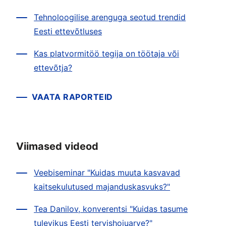
Tehnoloogilise arenguga seotud trendid
Eesti ettevõtluses
Kas platvormitöö tegija on töötaja või
ettevõtja?
VAATA RAPORTEID
Viimased videod
Veebiseminar "Kuidas muuta kasvavad
kaitsekulutused majanduskasvuks?"
Tea Danilov, konverentsi "Kuidas tasume
tulevikus Eesti tervishoiuarve?"