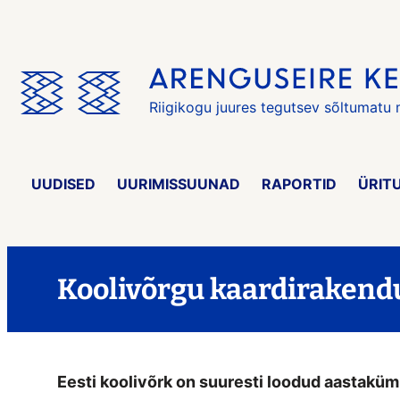
Jäta
menüü
vahele
Riigikogu juures tegutsev sõltumatu
UUDISED
UURIMISSUUNAD
RAPORTID
ÜRIT
Koolivõrgu kaardirakend
Eesti koolivõrk on suuresti loodud aastakümn