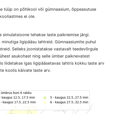
use tüüp on põhikool või gümnaasium, õppeasutuse
ooliastmes ei ole.
a simulatsioone tehakse laste paiknemise järgi.
 minutiga ligipääsu lahtreid. Gümnaasiumite puhul
treid. Selleks joonistatakse vastavalt teedevõrgule
 ühest asukohast ning selle ümber paiknevatest
is liidetakse igas ligipääsetavas lahtris kokku laste arv
e koolis käivate laste arv.