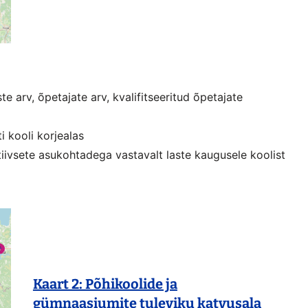
te arv, õpetajate arv, kvalifitseeritud õpetajate
i kooli korjealas
tiivsete asukohtadega vastavalt laste kaugusele koolist
Kaart 2: Põhikoolide ja
gümnaasiumite tuleviku katvusala