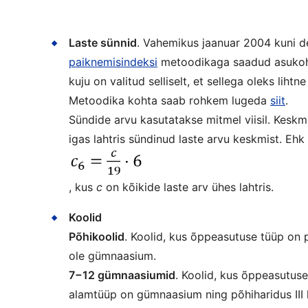
Laste sünnid
. Vahemikus jaanuar 2004 kuni 
paiknemisindeksi
metoodikaga saadud asukoh
kuju on valitud selliselt, et sellega oleks lih
Metoodika kohta saab rohkem lugeda
siit
.
Sündide arvu kasutatakse mitmel viisil. Keskm
igas lahtris sündinud laste arvu keskmist. Ehk 
, kus
c
on kõikide laste arv ühes lahtris.
Koolid
Põhikoolid
. Koolid, kus õppeasutuse tüüp on
ole gümnaasium.
7−12 gümnaasiumid
. Koolid, kus õppeasutus
alamtüüp on gümnaasium ning põhiharidus III