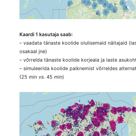
Kaardi 1 kasutaja saab:
– vaadata tänaste koolide olulisemaid näitajaid (las
osakaal jne)
– võrrelda tänaste koolide korjeala ja laste asukoht
– simuleerida koolide paiknemist võrreldes alterna
(25 min
vs.
45 min)