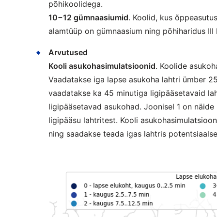
põhikoolidega.
10−12 gümnaasiumid
. Koolid, kus õppeasut
alamtüüp on gümnaasium ning põhiharidus III k
Arvutused
Kooli asukohasimulatsioonid
. Koolide asukoh
Vaadatakse iga lapse asukoha lahtri ümber 25
vaadatakse ka 45 minutiga ligipääsetavaid lah
ligipääsetavad asukohad. Joonisel 1 on näide
ligipääsu lahtritest. Kooli asukohasimulatsioon
ning saadakse teada igas lahtris potentsiaalset