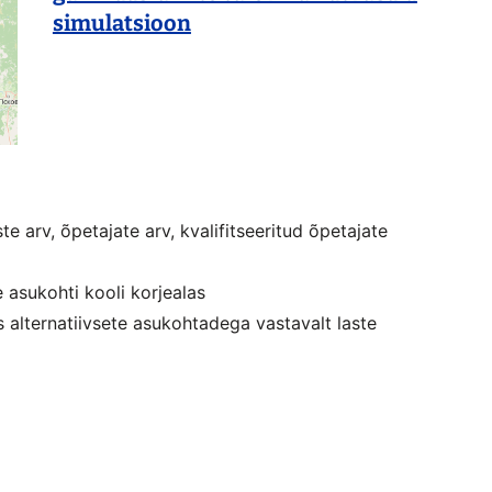
simulatsioon
te arv, õpetajate arv, kvalifitseeritud õpetajate
e asukohti kooli korjealas
s alternatiivsete asukohtadega vastavalt laste