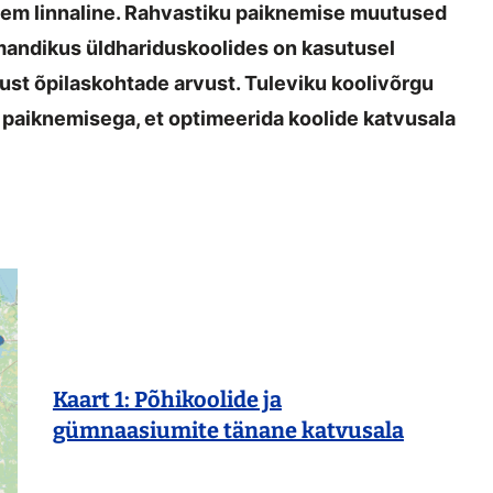
hem linnaline. Rahvastiku paiknemise muutused
olmandikus üldhariduskoolides on kasutusel
st õpilaskohtade arvust. Tuleviku koolivõrgu
 paiknemisega, et optimeerida koolide katvusala
Kaart 1: Põhikoolide ja
gümnaasiumite tänane katvusala