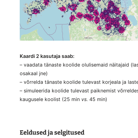
Kaardi 2 kasutaja saab:
– vaadata tänaste koolide olulisemaid näitajaid (las
osakaal jne)
– võrrelda tänaste koolide tulevast korjeala ja last
– simuleerida koolide tulevast paiknemist võrrelde
kaugusele koolist (25 min
vs.
45 min)
Eeldused ja selgitused