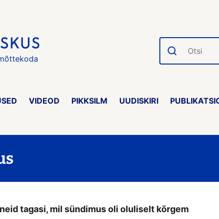
Otsi
 mõttekoda
USED
VIDEOD
PIKKSILM
UUDISKIRI
PUBLIKATSI
us
eid tagasi, mil sündimus oli oluliselt kõrgem