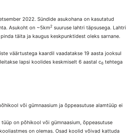
detsember 2022. Sündide asukohana on kasutatud
2
ta. Asukoht on ~5km
suuruse lahtri täpsusega. Lahtri
tne pinda täita ja kaugus keskpunktidest oleks sarnane.
iste väärtustega kaardil vaadatakse 19 aasta jooksul
leitakse lapsi koolides keskmiselt 6 aastal c
tehtega
6
 põhikool või gümnaasium ja õppeasutuse alamtüüp ei
e tüüp on põhikool või gümnaasium, õppeasutuse
 kooliastmes on olemas. Osad koolid võivad kattuda