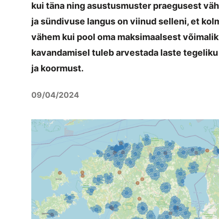
kui täna ning asustusmuster praegusest vä
ja sündivuse langus on viinud selleni, et k
vähem kui pool oma maksimaalsest võimaliku
kavandamisel tuleb arvestada laste tegeliku
ja koormust.
09/04/2024