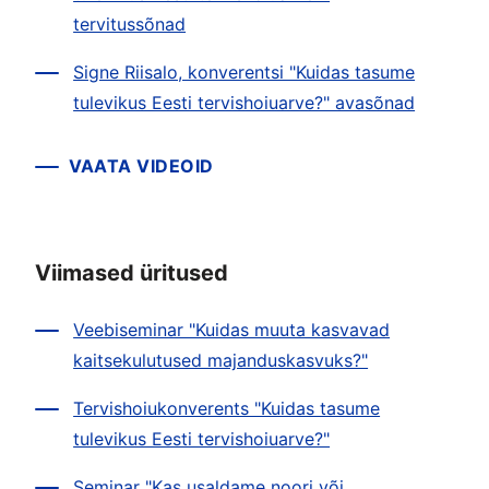
tervitussõnad
Signe Riisalo, konverentsi "Kuidas tasume
tulevikus Eesti tervishoiuarve?" avasõnad
VAATA VIDEOID
Viimased üritused
Veebiseminar "Kuidas muuta kasvavad
kaitsekulutused majanduskasvuks?"
Tervishoiukonverents "Kuidas tasume
tulevikus Eesti tervishoiuarve?"
Seminar "Kas usaldame noori või