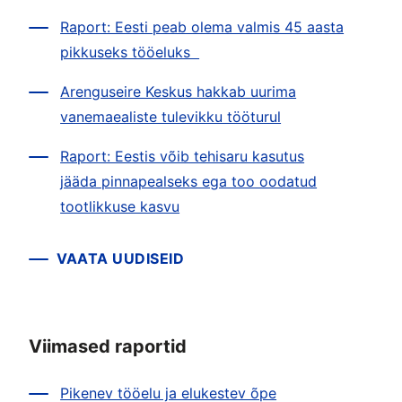
Raport: Eesti peab olema valmis 45 aasta
pikkuseks tööeluks
Arenguseire Keskus hakkab uurima
vanemaealiste tulevikku tööturul
Raport: Eestis võib tehisaru kasutus
jääda pinnapealseks ega too oodatud
tootlikkuse kasvu
VAATA UUDISEID
Viimased raportid
Pikenev tööelu ja elukestev õpe